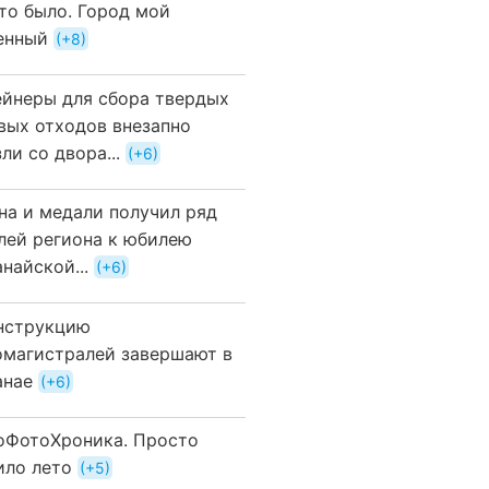
это было. Город мой
енный
+8
ейнеры для сбора твердых
вых отходов внезапно
ли со двора...
+6
на и медали получил ряд
лей региона к юбилею
найской...
+6
нструкцию
омагистралей завершают в
анае
+6
оФотоХроника. Просто
ило лето
+5