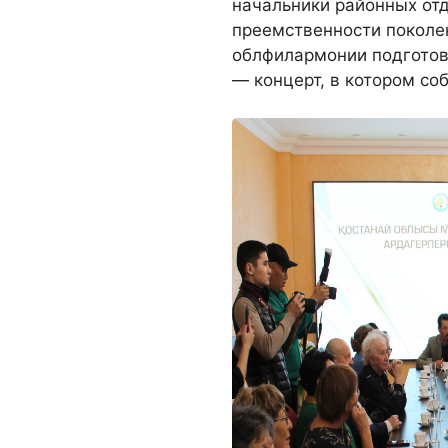
начальники районных отд
преемственности поколе
облфилармонии подготов
— концерт, в котором со