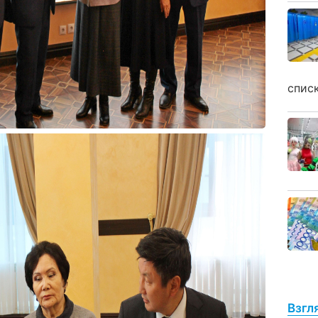
спис
Взгл