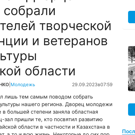
 собрали
телей творческой
нции и ветеранов
льтуры
кой области
ЕНКО
|
Молодежь
29.09.2023
в
07:59
л лишь тем самым поводом собрать
льтуры нашего региона. Дворец молодежи
е в большей степени заняла областная
-зал пришли те, кто посвятил развитию
айской области в частности и Казахстана в
Посл
т, а то и всю жизнь. Некоторые до сих пор