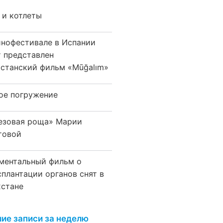
 и котлеты
инофестивале в Испании
т представлен
хстанский фильм «Mūğalım»
ое погружение
езовая роща» Марии
товой
ментальный фильм о
сплантации органов снят в
хстане
ие записи за неделю