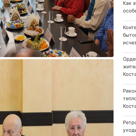
Как 
особ
Конт
быто
исчез
Орде
жите
Коста
Реко
тепл
Кост
Ретр
уход