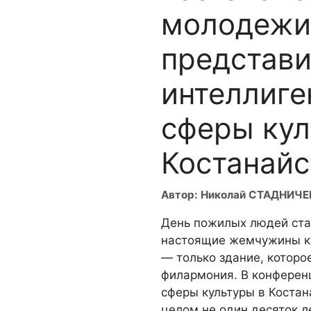
молодежи
представи
интеллиге
сферы ку
Костанайс
Автор: Николай СТАДНИЧ
День пожилых людей ста
настоящие жемчужины ку
— только здание, которо
филармония. В конференц
сферы культуры в Костан
целом не один десяток ле