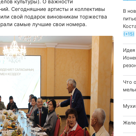
елов культуры). О важности
ний. Сегодняшние артисты и коллективы
В но
или свой подарок виновникам торжества
пить
брали самые лучшие свои номера.
Кост
+15
Идея
Ионе
резо
Что 
мель
Мухи
Желе