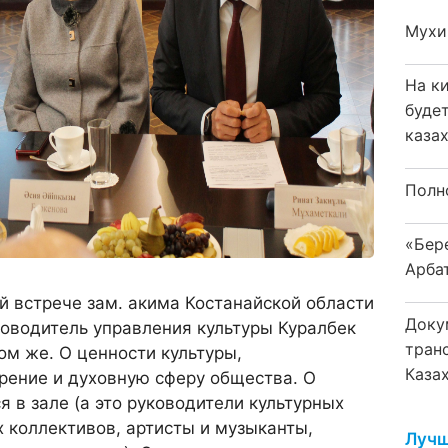
Мухи
На к
буде
каза
Полн
«Бер
Арба
ой встрече зам. акима Костанайской области
Доку
оводитель управления культуры Куралбек
тран
ом же. О ценности культуры,
Каза
ение и духовную сферу общества. О
ся в зале (а это руководители культурных
 коллективов, артисты и музыканты,
Лучш