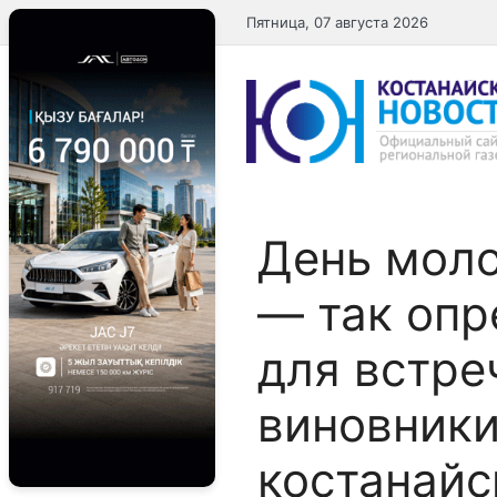
Перейти
Пятница, 07 августа 2026
к
содержимому
​День мол
— так опр
для встре
виновники
костанай