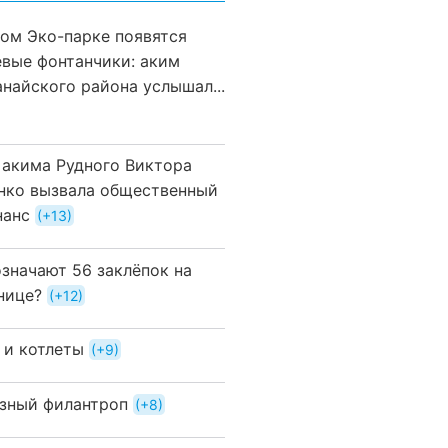
вом Эко-парке появятся
евые фонтанчики: аким
анайского района услышал...
 акима Рудного Виктора
нко вызвала общественный
нанс
+13
означают 56 заклёпок на
нице?
+12
 и котлеты
+9
зный филантроп
+8