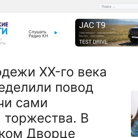
Поиск:
Слушать
Радио КН
одежи XX-го века
еделили повод
чи сами
 торжества. В
ском Дворце