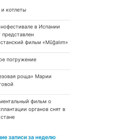
 и котлеты
инофестивале в Испании
т представлен
хстанский фильм «Mūğalım»
ое погружение
езовая роща» Марии
товой
ментальный фильм о
сплантации органов снят в
хстане
ие записи за неделю