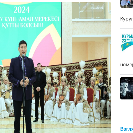
Куру
номе
Взгл