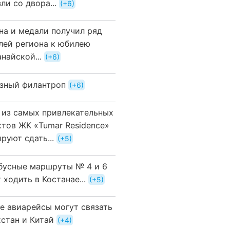
ли со двора...
+6
на и медали получил ряд
лей региона к юбилею
найской...
+6
зный филантроп
+6
 из самых привлекательных
ктов ЖК «Tumar Residence»
руют сдать...
+5
бусные маршруты № 4 и 6
 ходить в Костанае...
+5
е авиарейсы могут связать
хстан и Китай
+4