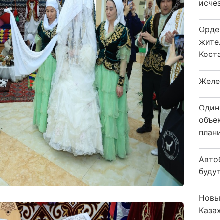
исчез
Орде
жите
Коста
Желе
Один
объе
плани
Авто
будут
Новы
Каза