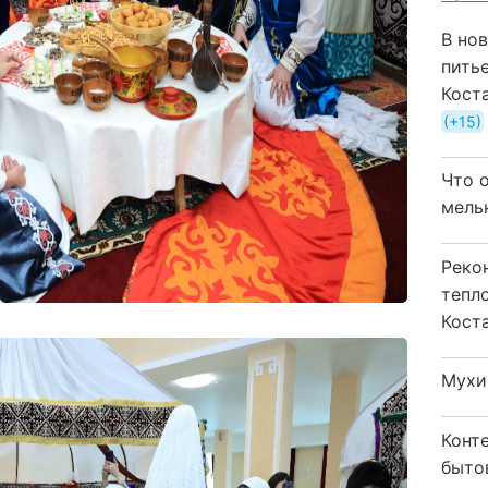
В но
пить
Кост
+15
Что 
мель
Реко
тепл
Кост
Мухи
Конт
быто