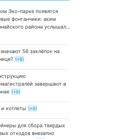
вом Эко-парке появятся
евые фонтанчики: аким
анайского района услышал...
означают 56 заклёпок на
нице?
+8
нструкцию
омагистралей завершают в
анае
+6
 и котлеты
+6
ейнеры для сбора твердых
вых отходов внезапно