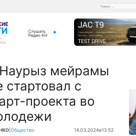
Поиск:
Слушать
Радио КН
 Наурыз мейрамы
е стартовал с
арт-проекта во
олодежи
ЕНКО
|
Общество
14.03.2024
в
13:52