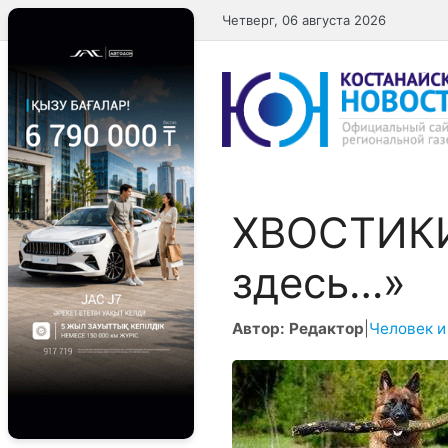
Перейти
Четверг, 06 августа 2026
к
содержимому
ХВОСТИКИ
здесь…»
Автор: Редактор
|
Человек и