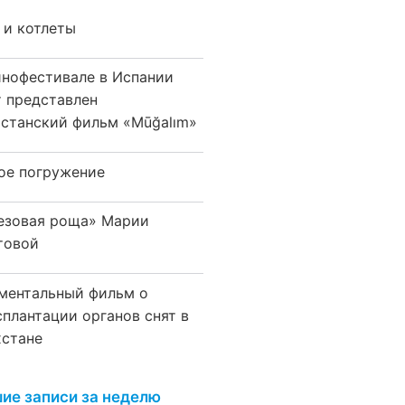
 и котлеты
инофестивале в Испании
т представлен
хстанский фильм «Mūğalım»
ое погружение
езовая роща» Марии
товой
ментальный фильм о
сплантации органов снят в
хстане
ие записи за неделю