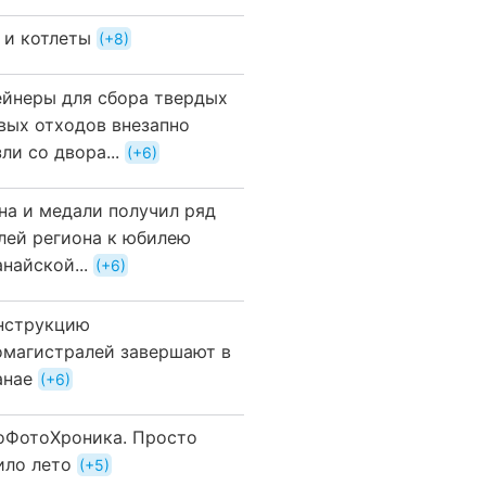
 и котлеты
+8
ейнеры для сбора твердых
вых отходов внезапно
ли со двора...
+6
на и медали получил ряд
лей региона к юбилею
найской...
+6
нструкцию
омагистралей завершают в
анае
+6
оФотоХроника. Просто
ило лето
+5