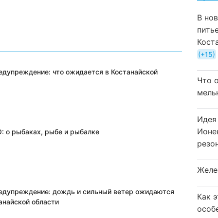
В но
пить
Кост
+15
дупреждение: что ожидается в Костанайской
Что 
мель
Идея
Ионе
 о рыбаках, рыбе и рыбалке
резо
Желе
дупреждение: дождь и сильный ветер ожидаются
Как 
анайской области
особ