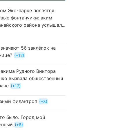
вом Эко-парке появятся
евые фонтанчики: аким
анайского района услышал...
означают 56 заклёпок на
нице?
+12
 акима Рудного Виктора
нко вызвала общественный
нанс
+12
зный филантроп
+8
это было. Город мой
енный
+8