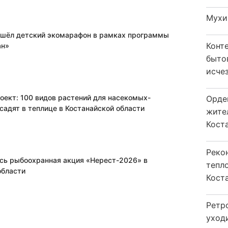
Мухи
ошёл детский экомарафон в рамках программы
Конт
ан»
быто
исчез
оект: 100 видов растений для насекомых-
Орде
садят в теплице в Костанайской области
жите
Коста
Реко
сь рыбоохранная акция «Нерест-2026» в
тепл
области
Кост
Ретр
уход