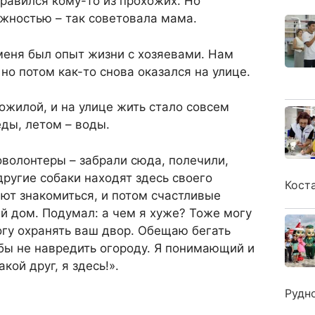
нравился кому-то из прохожих. Но
ожностью – так советовала мама.
меня был опыт жизни с хозяевами. Нам
но потом как-то снова оказался на улице.
ожилой, и на улице жить стало совсем
ды, летом – воды.
волонтеры – забрали сюда, полечили,
другие собаки находят здесь своего
Кост
ют знакомиться, и потом счастливые
й дом. Подумал: а чем я хуже? Тоже могу
гу охранять ваш двор. Обещаю бегать
бы не навредить огороду. Я понимающий и
кой друг, я здесь!».
Рудн