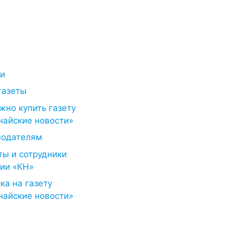
ти
газеты
жно купить газету
найские новости»
модателям
ты и сотрудники
ии «КН»
ка на газету
найские новости»