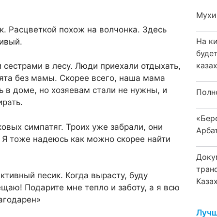
Мухи
. Расцветкой похож на волчонка. Здесь
На к
сивый.
буде
каза
 сестрами в лесу. Люди приехали отдыхать,
ята без мамы. Скорее всего, наша мама
 в доме, но хозяевам стали не нужны, и
Полн
ирать.
«Бер
овых симпатяг. Троих уже забрали, они
Арба
 Я тоже надеюсь как можно скорее найти
Доку
тран
ктивный песик. Когда вырасту, буду
Каза
щаю! Подарите мне тепло и заботу, а я всю
лагодарен»
Лучш