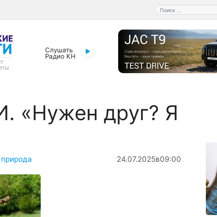
Поиск:
Слушать
Радио КН
. «Нужен друг? Я
 природа
24.07.2025
в
09:00