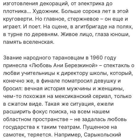
изготовления декораций, от электрика до
плотника… Художник. Больше сорока лет в этой
круговерти. Но главное, стержневое – он еще и
играет. И поет. На сцене, в агитбригаде на полях,
в турне по деревням. Живое лицо, глаза юноши,
память вселенская.
Звание народного тарановцам в 1960 году
принесла «Любовь Ани Березкиной» – спектакль о
любви учительницы к директору школы, который,
конечно же, в финале поматросил девушку и
бросил: вечная история мужчины и женщины,
чем-то похожая на мексиканский сериал, только
в сжатом виде. Такая же ситуация, ежели
расширить фокус поиска, на всем нашем
областном пространстве – не задалась любовь
государства к таким театрам. Пущенное на
самотек, теряется. Например, Сарыкольский