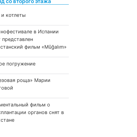
яд со второго этажа
 и котлеты
инофестивале в Испании
т представлен
хстанский фильм «Mūğalım»
ое погружение
езовая роща» Марии
товой
ментальный фильм о
сплантации органов снят в
хстане