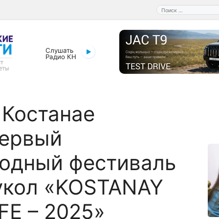
Поиск:
Слушать
Радио КН
 Костанае
первый
одный фестиваль
укол «KOSTANAY
FE – 2025»