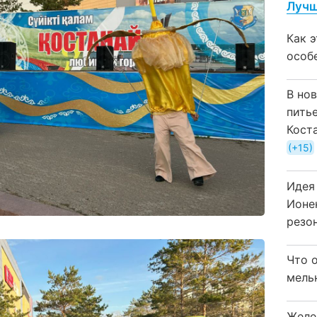
Лучш
Как 
особ
В но
пить
Кост
+15
Идея
Ионе
резо
Что 
мель
Желе