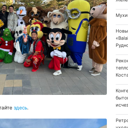
Мухи
Новы
«Bala
Рудн
Реко
тепл
Кост
Конт
быто
исчез
тайте
здесь
.
Ретр
уход