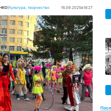
ЕНКО
|
Культура, творчество
16.09.2025
в
18:27
Посл