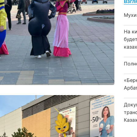
Взгл
Мухи
На к
буде
каза
Полн
«Бер
Арба
Доку
тран
Каза