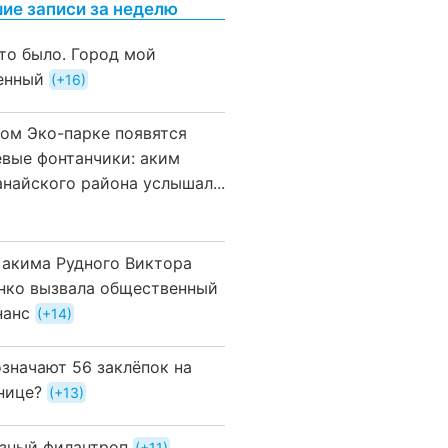
ие записи за неделю
это было. Город мой
енный
+16
вом Эко-парке появятся
евые фонтанчики: аким
анайского района услышал...
 акима Рудного Виктора
нко вызвала общественный
нанс
+14
означают 56 заклёпок на
нице?
+13
зный филантроп
+11