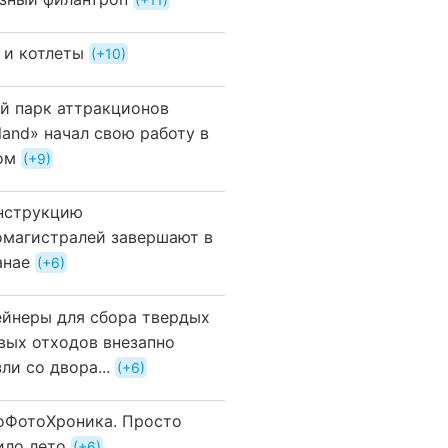
 и котлеты
+10
й парк аттракционов
land» начал свою работу в
ом
+9
нструкцию
омагистралей завершают в
анае
+6
ейнеры для сбора твердых
вых отходов внезапно
ли со двора...
+6
оФотоХроника. Просто
ило лето
+6