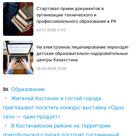
Cтартовал прием документов в
организации технического и
профессионального образования в РК
02.07.2026 11:03
На электронное лицензирование переходят
детские образовательно-оздоровительные
центры Казахстана
25.06.2026 15:06
Рубрики
Образование
Жителей Костаная и гостей города
приглашают посетить конкурс-выставку «Одно
село — один продукт»
В Костанайском районе на территории
притобольского парка построят гостиничный