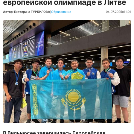
европейской олимпиаде в Литве
Автор: Екатерина ТУРБИЛОВА
|
Образование
04.07.2025
в
11:01
В Вильнюсее завершилась Европейская