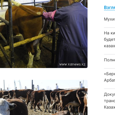
Взгл
Мухи
На к
буде
каза
Полн
«Бер
Арба
Доку
тран
Каза