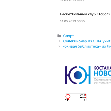
14.05.2023 18:29
Баскетбольный клуб «Тобол»
14.05.2023 06:55
Рубрики
Спорт
Селекционер из США учит
«Живая библиотека» из Л