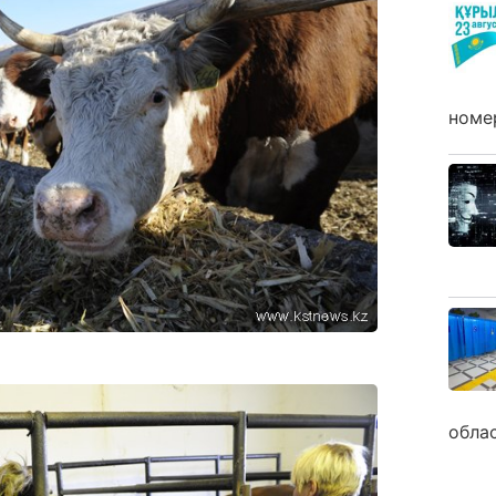
номе
обла