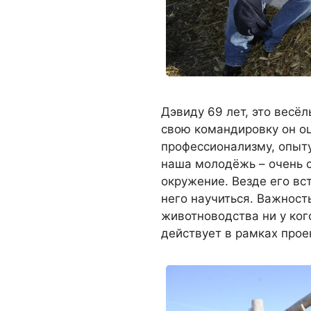
Дэвиду 69 лет, это весёл
свою командировку он оц
профессионализму, опыту
наша молодёжь – очень с
окружение. Везде его вс
него научиться. Важност
животноводства ни у ко
действует в рамках проек