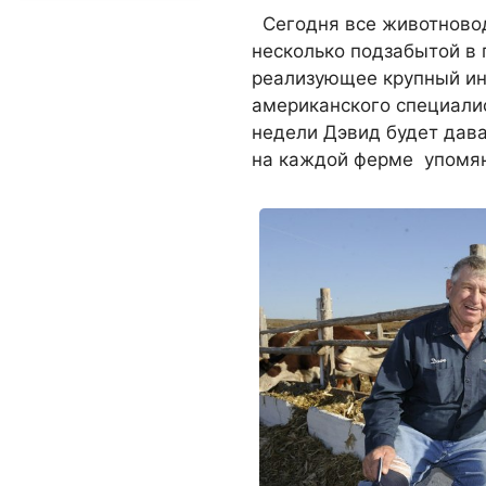
Сегодня все животновод
несколько подзабытой в 
реализующее крупный ин
американского специалис
недели Дэвид будет дав
на каждой ферме упомян