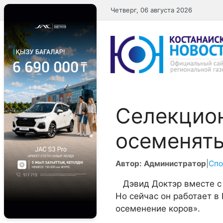
Перейти
Четверг, 06 августа 2026
к
содержимому
Селекцион
осеменят
Автор: Администратор
|
Спо
Дэвид Доктэр вместе с 
Но сейчас он работает в
осеменение коров».