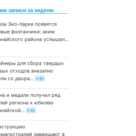
ие записи за неделю
вом Эко-парке появятся
евые фонтанчики: аким
анайского района услышал...
ейнеры для сбора твердых
вых отходов внезапно
ли со двора...
+6
на и медали получил ряд
лей региона к юбилею
найской...
+6
нструкцию
омагистралей завершают в