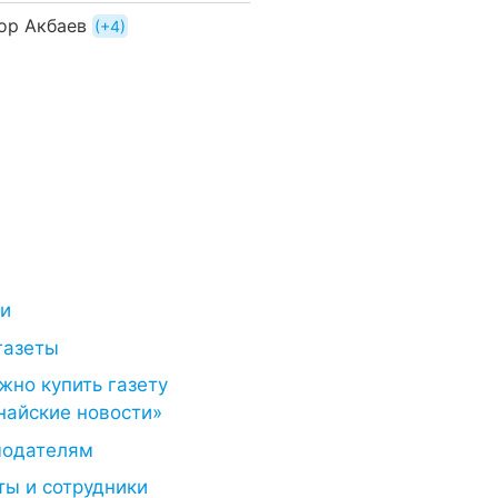
ор Акбаев
+4
ти
газеты
жно купить газету
найские новости»
модателям
ты и сотрудники