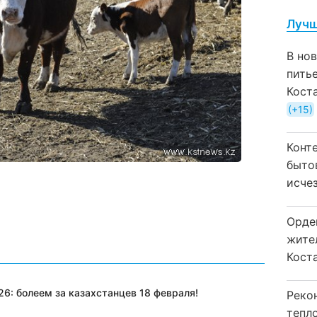
Лучш
В но
пить
Кост
+15
Конт
быто
исчез
Орде
жите
Коста
6: болеем за казахстанцев 18 февраля!
Реко
тепл