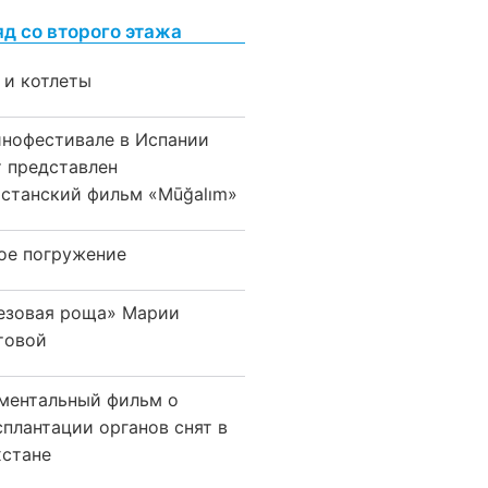
яд со второго этажа
 и котлеты
инофестивале в Испании
т представлен
хстанский фильм «Mūğalım»
ое погружение
езовая роща» Марии
товой
ментальный фильм о
сплантации органов снят в
хстане