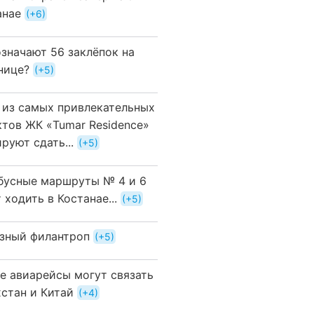
анае
+6
означают 56 заклёпок на
нице?
+5
 из самых привлекательных
ктов ЖК «Tumar Residence»
руют сдать...
+5
бусные маршруты № 4 и 6
 ходить в Костанае...
+5
зный филантроп
+5
е авиарейсы могут связать
хстан и Китай
+4