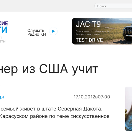
Поиск:
Слушать
Радио КН
ер из США учит
ь
рт
17.10.2012
в
07:00
семьёй живёт в штате Северная Дакота.
 Карасуском районе по теме «искусственное