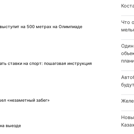
Кост
Что 
выступит на 500 метрах на Олимпиаде
мель
Один
объе
плани
ать ставки на спорт: пошаговая инструкция
Авто
будут
шел «незаметный забег»
Желе
Новы
Каза
 на выезде