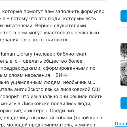
, которые помогут вам заполнить формуляр,
ые – потому что это люди, которым есть
и читателями. Вернее слушателями .
-тет, в нем могут участвовать несколько
желания того, кого «читают»…
uman Library (человек-библиотека)
Цель его – сделать общество более
с предрассудками, сформированными по
ым слоям населения – ВИЧ-
льно ущемленным людям, необычным…
итель английского языка лисаковской СШ
оворит, что изначально они решили пойти
 «книг» в Лисаковске появились люди,
оржение, а интерес. Среди них
 владелица огромной собаки (такой как в
Посл
ер, молодой предприниматель, чемпион