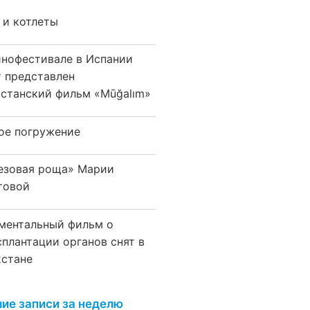
 и котлеты
инофестивале в Испании
т представлен
хстанский фильм «Mūğalım»
ое погружение
езовая роща» Марии
товой
ментальный фильм о
сплантации органов снят в
хстане
ие записи за неделю