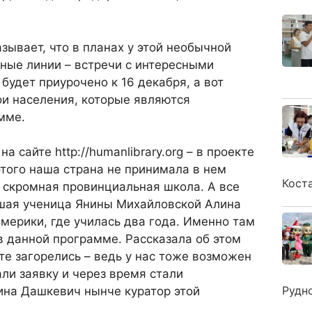
зывает, что в планах у этой необычной
ные линии – встречи с интересными
будет приурочено к 16 декабря, а вот
ои населения, которые являются
мме.
а сайте http://humanlibrary.org – в проекте
этого наша страна не принимала в нем
Кост
а скромная провинциальная школа. А все
вшая ученица Янины Михайловской Алина
мерики, где училась два года. Именно там
в данной программе. Рассказала об этом
те загорелись – ведь у нас тоже возможен
ли заявку и через время стали
Рудн
ина Дашкевич нынче куратор этой