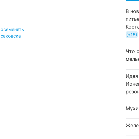
В но
пить
Кост
 осеменять
+15
исаковска
Что 
мель
Идея
Ионе
резо
Мухи
Желе