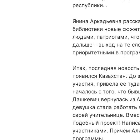
республики…
Янина Аркадьевна расска
библиотеки новые сюжет
людьми, патриотами, что 
дальше – выход на те сл
приоритетными в програ
Итак, последняя новость н
появился Казахстан. До 
участия, привела ее туд
началось с того, что бы
Дашкевич вернулась из А
девушка стала работать 
своей учительнице. Вмес
подобный проект! Написа
участниками. Причем Ал
программы.