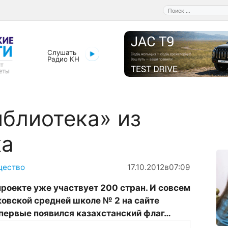
Поиск:
Слушать
Радио КН
блиотека» из
ка
щество
17.10.2012
в
07:09
проекте
уже
участвует
200
стран
.
И
совсем
ковской
средней
школе
№
2
на
сайте
первые
появился
казахстанский
флаг
…