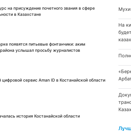
урс на присуждение почетного звания в сфере
Мухи
ьности в Казахстане
На к
буде
каза
арке появятся питьевые фонтанчики: аким
 района услышал просьбу журналистов
Полн
«Бер
Арба
 цифровой сервис Aman ID в Костанайской области
Доку
тран
Каза
началась история Костанайской области
Лучш