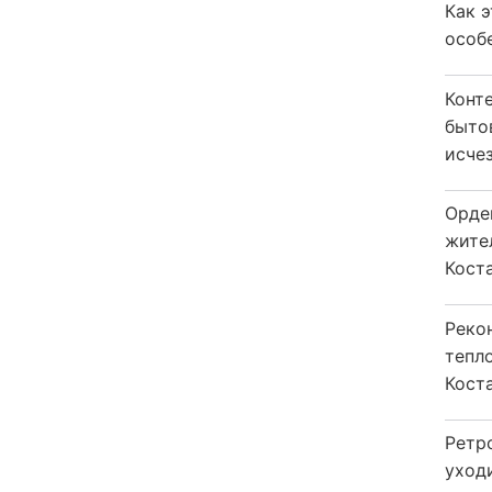
Как 
особ
Конт
быто
исчез
Орде
жите
Коста
Реко
тепл
Кост
Ретр
уход