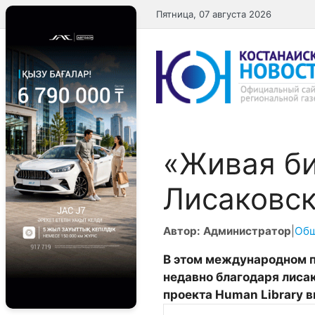
Перейти
Пятница, 07 августа 2026
к
содержимому
«Живая би
Лисаковс
Автор: Администратор
|
Об
В
этом
международном
недавно
благодаря
лиса
проекта
Human Library
в