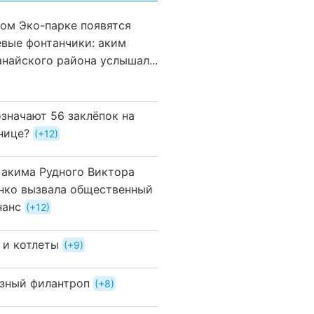
вом Эко-парке появятся
евые фонтанчики: аким
анайского района услышал...
означают 56 заклёпок на
нице?
+12
 акима Рудного Виктора
нко вызвала общественный
нанс
+12
 и котлеты
+9
зный филантроп
+8