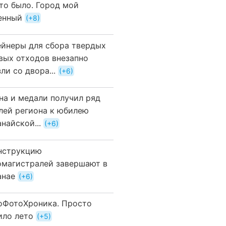
это было. Город мой
енный
+8
ейнеры для сбора твердых
вых отходов внезапно
ли со двора...
+6
на и медали получил ряд
лей региона к юбилею
найской...
+6
нструкцию
омагистралей завершают в
анае
+6
оФотоХроника. Просто
ило лето
+5