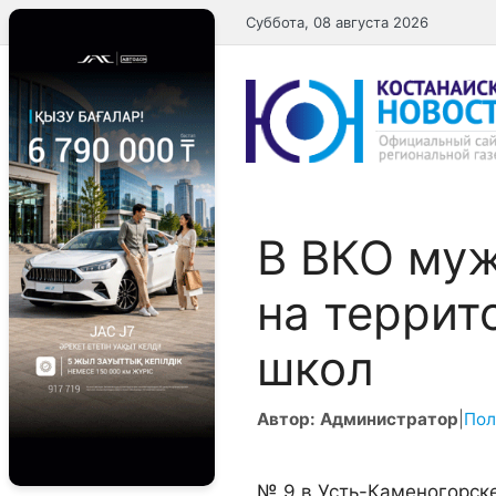
Перейти
Суббота, 08 августа 2026
к
содержимому
В ВКО муж
на террит
школ
Автор: Администратор
|
Пол
№ 9 в Усть-Каменогорск