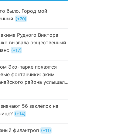
это было. Город мой
енный
+20
 акима Рудного Виктора
нко вызвала общественный
нанс
+17
вом Эко-парке появятся
евые фонтанчики: аким
анайского района услышал...
означают 56 заклёпок на
нице?
+14
зный филантроп
+11