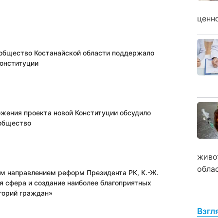
ценн
общество Костанайской области поддержало
Конституции
жения проекта новой Конституции обсудило
общество
живо
обла
ым направлением реформ Президента РК, К.-Ж.
я сфера и создание наиболее благоприятных
егорий граждан»
Взгл