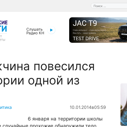
Поиск:
Слушать
Радио КН
чина повесился
ории одной из
итика
10.01.2014
в
05:59
6 января на территории школы
е случайные прохожие обнаружили тело