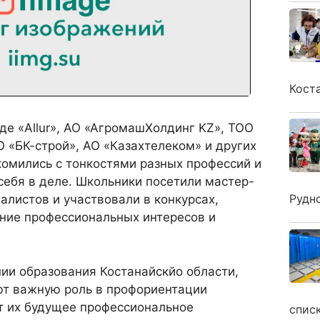
Кост
де «Allur», АО «АгромашХолдинг KZ», ТОО
 «БК-строй», АО «Казахтелеком» и других
комились с тонкостями разных профессий и
ебя в деле. Школьники посетили мастер-
Рудн
алистов и участвовали в конкурсах,
ние профессиональных интересов и
ии образования Костанайскйо области,
ют важную роль в профориентации
т их будущее профессиональное
спис