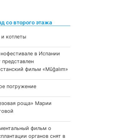
яд со второго этажа
 и котлеты
инофестивале в Испании
т представлен
хстанский фильм «Mūğalım»
ое погружение
езовая роща» Марии
товой
ментальный фильм о
сплантации органов снят в