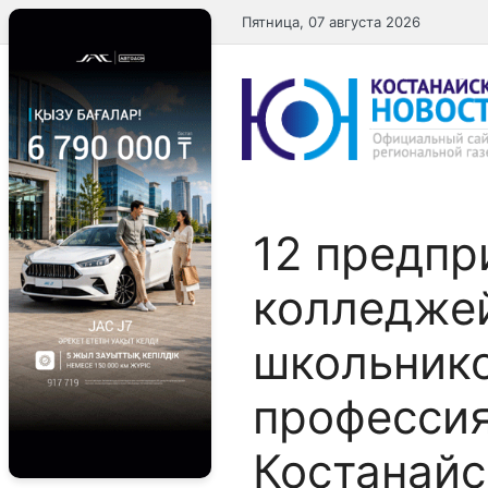
Перейти
Пятница, 07 августа 2026
к
содержимому
12 предпр
колледже
школьнико
професси
Костанайс