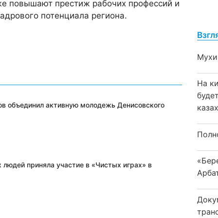
же повышают престиж рабочих профессий и
адрового потенциала региона.
Взгл
Мухи
На к
буде
ов объединил активную молодежь Денисовского
каза
Полн
«Бер
 людей приняла участие в «Чистых играх» в
Арба
Доку
тран