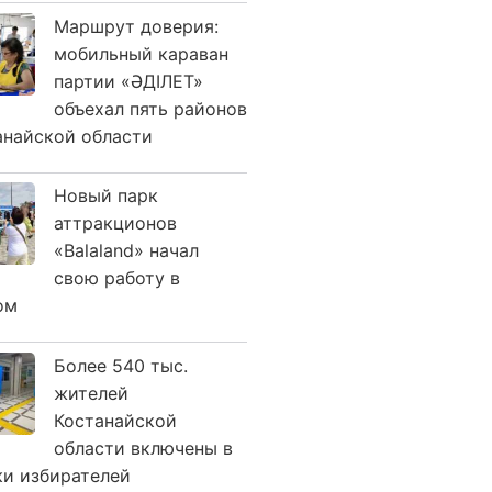
Маршрут доверия:
мобильный караван
партии «ӘДІЛЕТ»
объехал пять районов
анайской области
Новый парк
аттракционов
«Balaland» начал
свою работу в
ом
Более 540 тыс.
жителей
Костанайской
области включены в
ки избирателей