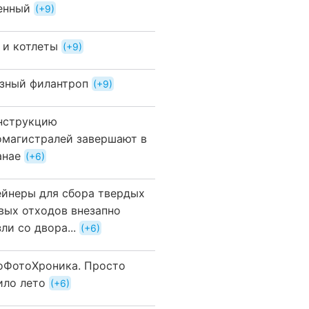
енный
+9
 и котлеты
+9
зный филантроп
+9
нструкцию
омагистралей завершают в
анае
+6
ейнеры для сбора твердых
вых отходов внезапно
ли со двора...
+6
оФотоХроника. Просто
ило лето
+6