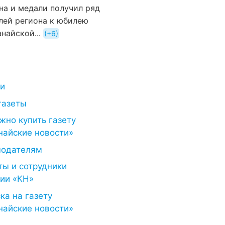
на и медали получил ряд
лей региона к юбилею
найской...
+6
ти
газеты
жно купить газету
найские новости»
модателям
ты и сотрудники
ии «КН»
ка на газету
найские новости»