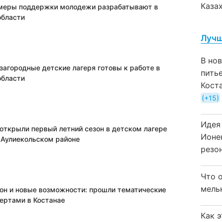
Каза
меры поддержки молодежи разрабатывают в
области
Лучш
В но
загородные детские лагеря готовы к работе в
пить
области
Кост
+15
Идея
открыли первый летний сезон в детском лагере
Ионе
 Аулиекольском районе
резо
Что 
мель
он и новые возможности: прошли тематические
пертами в Костанае
Как 