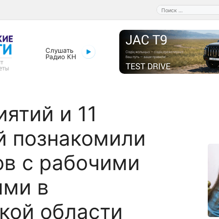
Поиск:
Слушать
Радио КН
иятий и 11
й познакомили
в с рабочими
ями в
кой области