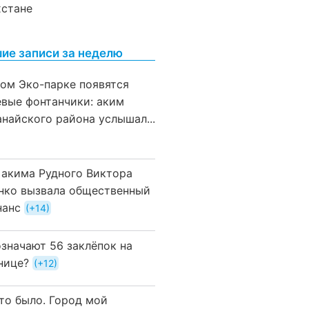
хстане
ие записи за неделю
вом Эко-парке появятся
евые фонтанчики: аким
анайского района услышал...
 акима Рудного Виктора
нко вызвала общественный
нанс
+14
означают 56 заклёпок на
нице?
+12
это было. Город мой