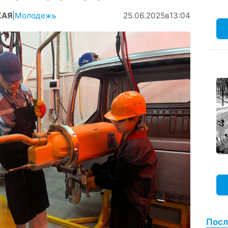
КАЯ
|
Молодежь
25.06.2025
в
13:04
Посл