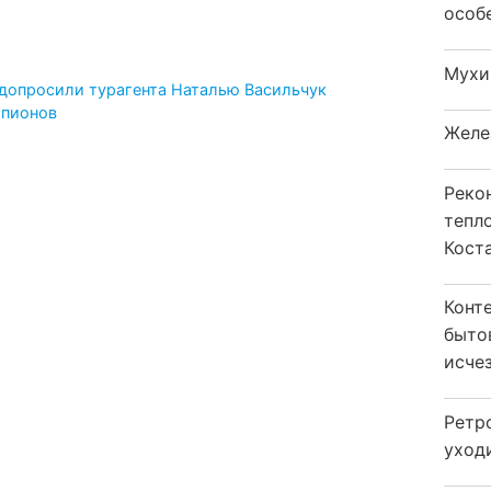
особ
Мухи
 допросили турагента Наталью Васильчук
мпионов
Желе
Реко
тепл
Кост
Конт
быто
исчез
Ретр
уход