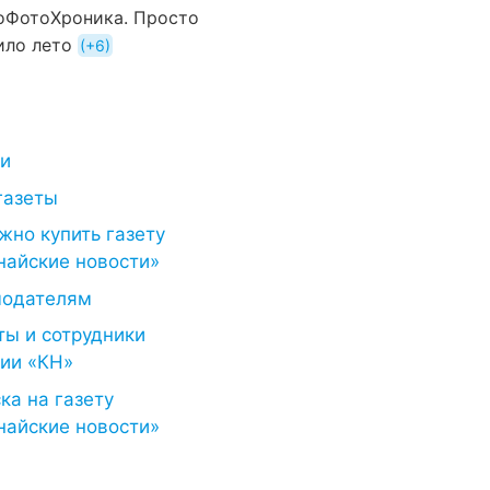
оФотоХроника. Просто
ило лето
+6
ти
газеты
жно купить газету
найские новости»
модателям
ты и сотрудники
ии «КН»
ка на газету
найские новости»