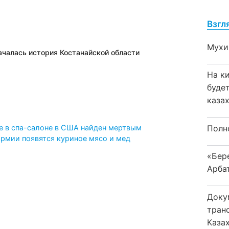
Взгл
Мухи
началась история Костанайской области
На к
буде
каза
Полн
е в спа-салоне в США найден мертвым
армии появятся куриное мясо и мед
«Бер
Арба
Доку
тран
Каза