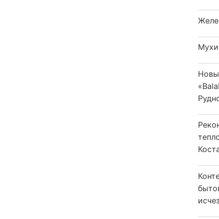
Желе
Мухи
Новы
«Bala
Рудн
Реко
тепл
Кост
Конт
быто
исчез