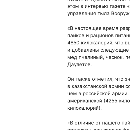
этом в интервью газете 
управления тыла Вооруже
«В настоящее время раз
пайков и рационов питан
4850 килокалорий, что в
и добавлены следующие п
мед пчелиный, чеснок, п
Даулетов.
Он также отметил, что э
в казахстанской армии с
чем в российской армии,
американской (4255 кило
килокалорий).
«В отличие от нашего па
продукты, как свежие фр