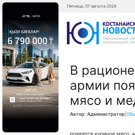
Перейти
Пятница, 07 августа 2026
к
содержимому
В рационе
армии поя
мясо и ме
Автор: Администратор
|
Об
появятся куриное мясо, м