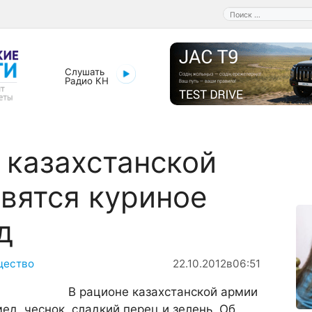
Поиск:
Слушать
Радио КН
 казахстанской
вятся куриное
д
щество
22.10.2012
в
06:51
В рационе казахстанской армии
ед, чеснок, сладкий перец и зелень. Об