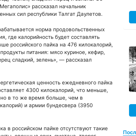
«Мегаполис» рассказал начальник
нных сил республики Талгат Даулетов.
рабатывается норма продовольственных
ия, где калорийность будет составлять
ыше российского пайка на 476 килокалорий,
родукты питания: мясо куриное, кефир,
ерец сладкий, зелень», — рассказал
нергетическая ценность ежедневного пайка
оставляет 4300 килокалорий, что меньше,
 но в то же время больше, чем в
калорий) и армии бундесвера (3950
йка в российском пайке отсутствуют такие
Посл
укты, овощные соки, сметана, творог,