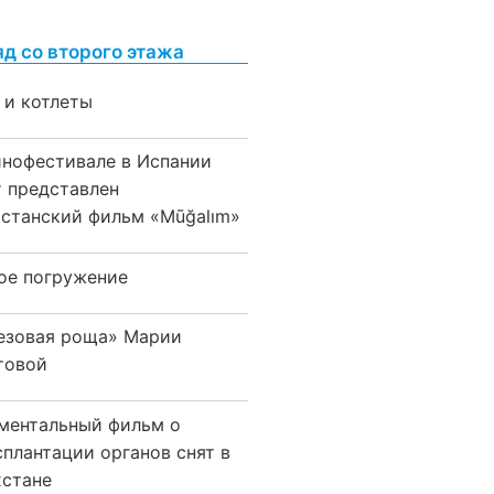
яд со второго этажа
 и котлеты
инофестивале в Испании
т представлен
хстанский фильм «Mūğalım»
ое погружение
езовая роща» Марии
товой
ментальный фильм о
сплантации органов снят в
хстане