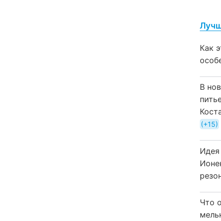
Лучш
Как 
особ
В но
пить
Кост
+15
Идея
Ионе
резо
Что 
мель