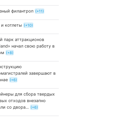
зный филантроп
+11
 и котлеты
+10
й парк аттракционов
land» начал свою работу в
ом
+8
нструкцию
омагистралей завершают в
анае
+6
ейнеры для сбора твердых
вых отходов внезапно
ли со двора...
+6