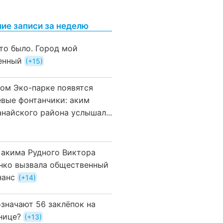
ие записи за неделю
это было. Город мой
енный
+15
вом Эко-парке появятся
евые фонтанчики: аким
анайского района услышал...
 акима Рудного Виктора
нко вызвала общественный
нанс
+14
означают 56 заклёпок на
нице?
+13