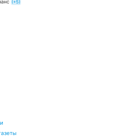
нанс
+5
ти
газеты