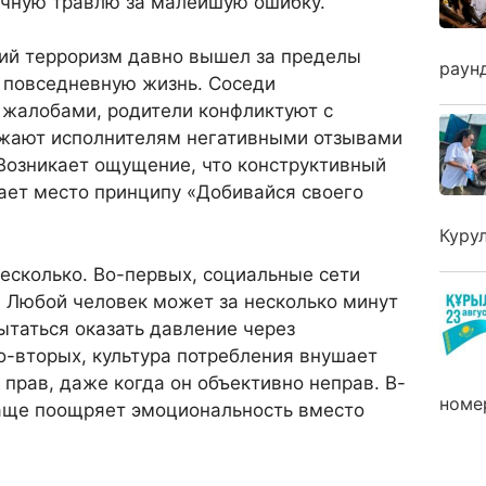
ичную травлю за малейшую ошибку.
ий терроризм давно вышел за пределы
раун
в повседневную жизнь. Соседи
 жалобами, родители конфликтуют с
ожают исполнителям негативными отзывами
Возникает ощущение, что конструктивный
ает место принципу «Добивайся своего
Куру
несколько. Во-первых, социальные сети
. Любой человек может за несколько минут
ытаться оказать давление через
о-вторых, культура потребления внушает
 прав, даже когда он объективно неправ. В-
номе
чаще поощряет эмоциональность вместо