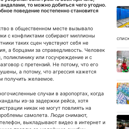
андалами, то можно добиться чего угодно.
обное поведение постепенно становится
мство в общественном месте вызывало
ики с конфликтами собирают миллионы
спис
тники таких сцен чувствуют себя не
я, а борцами за справедливость. Человек
н, поликлинику или госучреждение и с
зговор с претензий. Не потому, что его
ушены, а потому, что агрессия кажется
м получить желаемое.
огочисленные случаи в аэропортах, когда
андалы из-за задержки рейса, хотя
гистрации никак не могут повлиять на
 проблемы самолета. Люди снимают,
телефон, выкладывают видео в интернет и