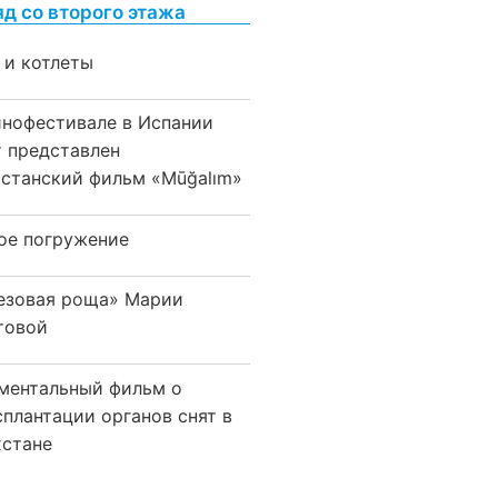
яд со второго этажа
 и котлеты
инофестивале в Испании
т представлен
хстанский фильм «Mūğalım»
ое погружение
езовая роща» Марии
товой
ментальный фильм о
сплантации органов снят в
хстане