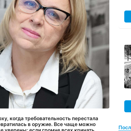
ху, когда требовательность перестала
евратилась в оружие. Все чаще можно
Посл
е уверены: если громче всех кричать,