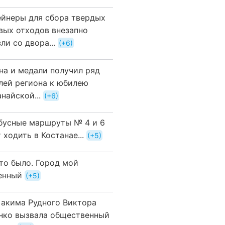
ейнеры для сбора твердых
вых отходов внезапно
ли со двора...
+6
на и медали получил ряд
лей региона к юбилею
найской...
+6
бусные маршруты № 4 и 6
 ходить в Костанае...
+5
это было. Город мой
енный
+5
 акима Рудного Виктора
нко вызвала общественный