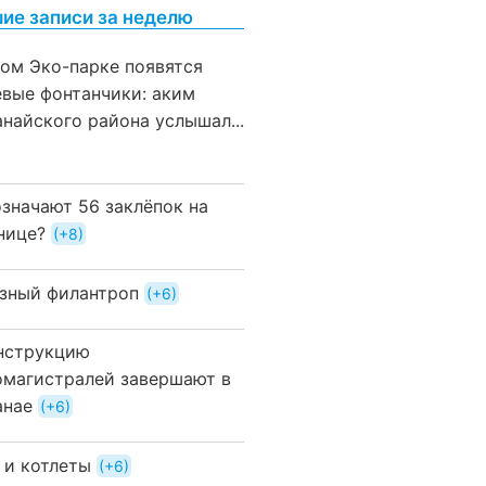
ие записи за неделю
вом Эко-парке появятся
евые фонтанчики: аким
анайского района услышал...
означают 56 заклёпок на
нице?
+8
зный филантроп
+6
нструкцию
омагистралей завершают в
анае
+6
 и котлеты
+6