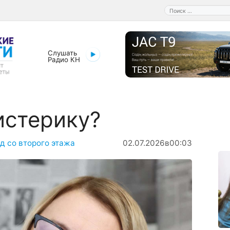
Поиск:
Слушать
Радио КН
истерику?
д со второго этажа
02.07.2026
в
00:03