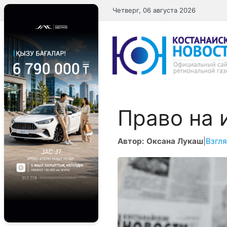
Перейти
Четверг, 06 августа 2026
к
содержимому
Право на 
Автор: Оксана Лукаш
|
Взгля