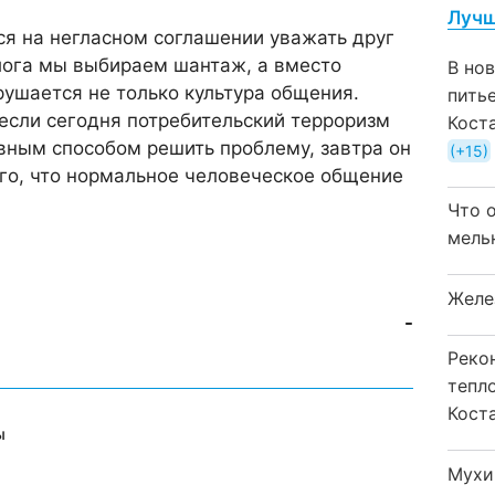
Лучш
я на негласном соглашении уважать друг
лога мы выбираем шантаж, а вместо
В но
рушается не только культура общения.
пить
если сегодня потребительский терроризм
Кост
вным способом решить проблему, завтра он
+15
го, что нормальное человеческое общение
Что 
мель
Желе
-
Реко
тепл
Кост
ы
Мухи