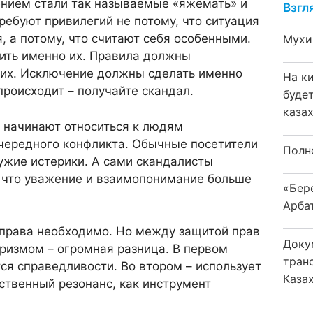
нием стали так называемые «яжемать» и
Взгл
ребуют привилегий не потому, что ситуация
, а потому, что считают себя особенными.
Мухи
ить именно их. Правила должны
них. Исключение должны сделать именно
На к
 происходит – получайте скандал.
буде
каза
 начинают относиться к людям
чередного конфликта. Обычные посетители
Полн
жие истерики. А сами скандалисты
 что уважение и взаимопонимание больше
«Бер
Арба
 права необходимо. Но между защитой прав
Доку
ризмом – огромная разница. В первом
тран
ся справедливости. Во втором – использует
Каза
ственный резонанс, как инструмент