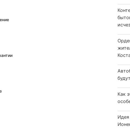
Конт
быто
ение
исчез
Орде
жите
Коста
рантии
Авто
будут
е
Как 
особ
Идея
Ионе