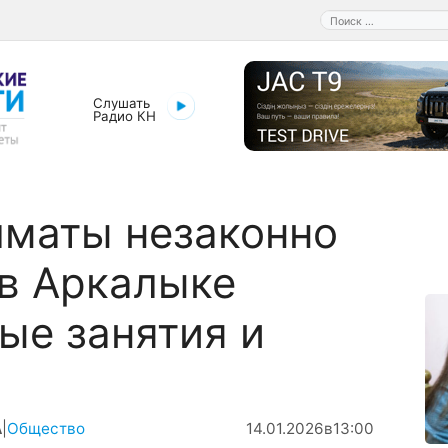
Поиск:
Слушать
Радио КН
лматы незаконно
в Аркалыке
ые занятия и
А
|
Общество
14.01.2026
в
13:00