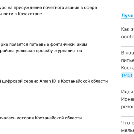
урс на присуждение почетного звания в сфере
ьности в Казахстане
Лучш
Как 
особ
арке появятся питьевые фонтанчики: аким
 района услышал просьбу журналистов
В но
пить
Кост
+15
 цифровой сервис Aman ID в Костанайской области
Идея
Ионе
резо
началась история Костанайской области
Что 
мель