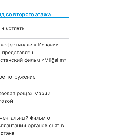
яд со второго этажа
 и котлеты
инофестивале в Испании
т представлен
хстанский фильм «Mūğalım»
ое погружение
езовая роща» Марии
товой
ментальный фильм о
сплантации органов снят в
хстане