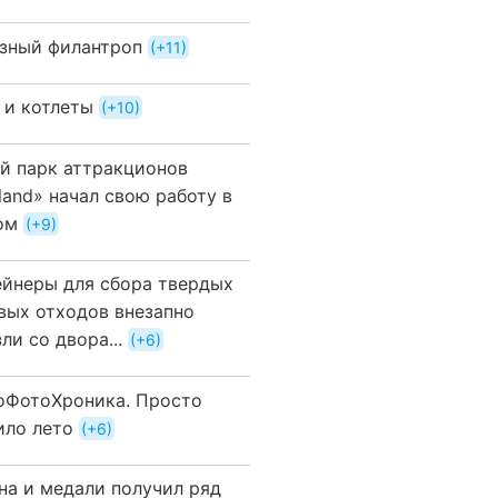
зный филантроп
+11
 и котлеты
+10
й парк аттракционов
land» начал свою работу в
ом
+9
ейнеры для сбора твердых
вых отходов внезапно
ли со двора...
+6
оФотоХроника. Просто
ило лето
+6
на и медали получил ряд