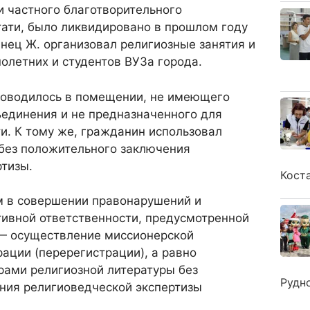
и частного благотворительного
тати, было ликвидировано в прошлом году
нец Ж. организовал религиозные занятия и
олетних и студентов ВУЗа города.
роводилось в помещении, не имеющего
ъединения и не предназначенного для
и. К тому же, гражданин использовал
 без положительного заключения
ртизы.
Кост
м в совершении правонарушений и
тивной ответственности, предусмотренной
 — осуществление миссионерской
рации (перерегистрации), а равно
рами религиозной литературы без
Рудн
ния религиоведческой экспертизы