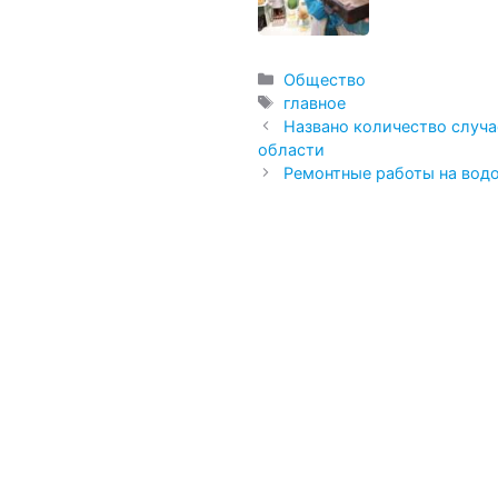
Рубрики
Общество
Метки
главное
Названо количество случ
области
Ремонтные работы на вод