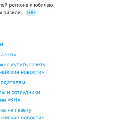
лей региона к юбилею
найской...
+6
ти
газеты
жно купить газету
найские новости»
модателям
ты и сотрудники
ии «КН»
ка на газету
найские новости»