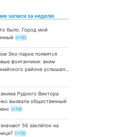
ие записи за неделю
это было. Город мой
енный
+16
вом Эко-парке появятся
евые фонтанчики: аким
анайского района услышал...
 акима Рудного Виктора
нко вызвала общественный
нанс
+14
означают 56 заклёпок на
нице?
+13