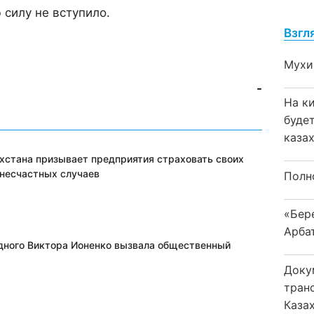
 силу не вступило.
Взгл
Мухи
-
На к
буде
каза
хстана призывает предприятия страховать своих
 несчастных случаев
Полн
«Бер
Арба
дного Виктора Ионенко вызвала общественный
Доку
тран
Каза