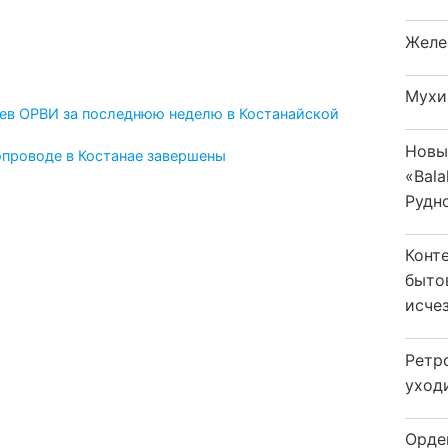
Желе
Мухи
аев ОРВИ за последнюю неделю в Костанайской
Новы
опроводе в Костанае завершены
«Bala
Рудн
Конт
быто
исчез
Ретр
уход
Орде