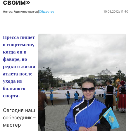
своим»
Автор: Администратор
|
Общество
10.09.2012
в
11:40
Пресса пишет
о спорт­смене,
когда он в
фаворе, но
редко о жизни
атлета после
ухода из
большого
спорта.
Сегодня наш
собеседник –
мастер