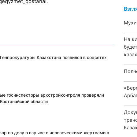
lgeqyzmet_qostanai.
Взгл
Мухи
На к
буде
каза
 Генпрокуратуры Казахстана появился в соцсетях
Полн
«Бер
ые госинспекторы архстройконтроля проверяли
Арба
 Костанайской области
Доку
тран
Каза
вор по делу о взрыве с человеческими жертвами в