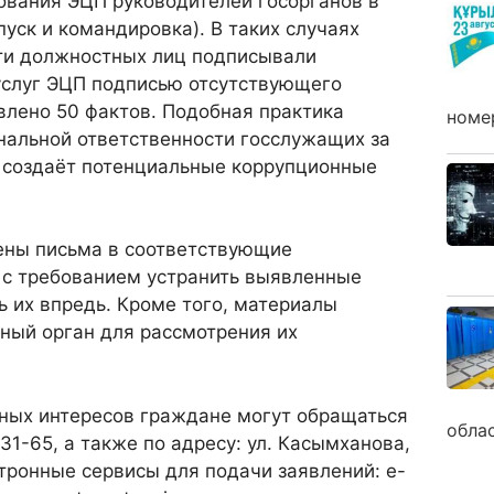
ования ЭЦП руководителей госорганов в
пуск и командировка). В таких случаях
ти должностных лиц подписывали
суслуг ЭЦП подписью отсутствующего
влено 50 фактов. Подобная практика
номе
нальной ответственности госслужащих за
создаёт потенциальные коррупционные
ны письма в соответствующие
 с требованием устранить выявленные
ь их впредь. Кроме того, материалы
ный орган для рассмотрения их
нных интересов граждане могут обращаться
обла
31-65, а также по адресу: ул. Касымханова,
тронные сервисы для подачи заявлений: e-