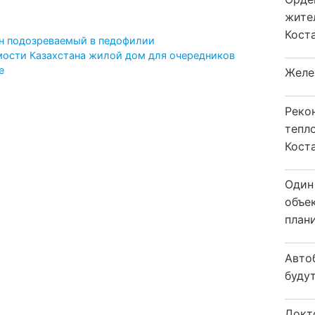
жите
Коста
ан подозреваемый в педофилии
мости Казахстана жилой дом для очередников
е
Желе
Реко
тепл
Кост
Один
объе
плани
Авто
будут
Докт