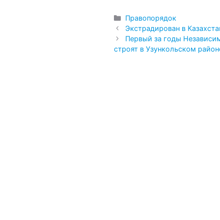
Рубрики
Правопорядок
Экстрадирован в Казахст
Первый за годы Независи
строят в Узункольском район