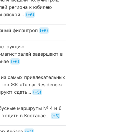
лей региона к юбилею
найской...
+6
зный филантроп
+6
нструкцию
омагистралей завершают в
анае
+6
 из самых привлекательных
ктов ЖК «Tumar Residence»
руют сдать...
+5
бусные маршруты № 4 и 6
 ходить в Костанае...
+5
ор Акбаев
+4