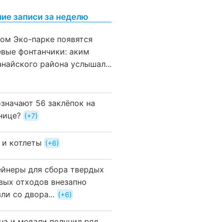
ие записи за неделю
вом Эко-парке появятся
евые фонтанчики: аким
анайского района услышал...
означают 56 заклёпок на
нице?
+7
 и котлеты
+6
ейнеры для сбора твердых
вых отходов внезапно
ли со двора...
+6
на и медали получил ряд