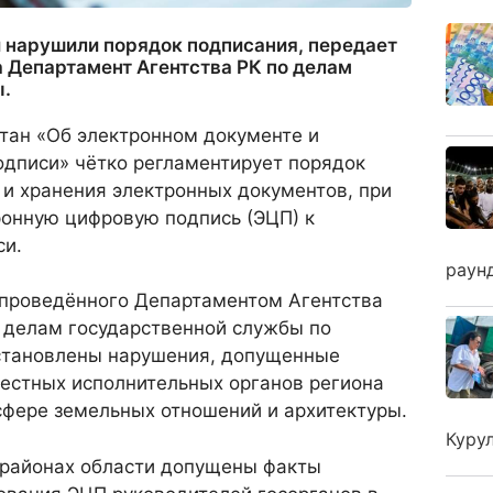
 нарушили порядок подписания, передает
 Департамент Агентства РК по делам
ы.
стан «Об электронном документе и
одписи» чётко регламентирует порядок
 и хранения электронных документов, при
ронную цифровую подпись (ЭЦП) к
си.
раун
, проведённого Департаментом Агентства
о делам государственной службы по
установлены нарушения, допущенные
стных исполнительных органов региона
 сфере земельных отношений и архитектуры.
Куру
и районах области допущены факты