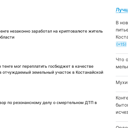
Лучш
В но
пить
тенге незаконно заработал на криптовалюте житель
Кост
области
+15
Что 
 тенге мог переплатить госбюджет в качестве
мель
а отчуждаемый земельный участок в Костанайской
Мухи
Конт
вор по резонансному делу о смертельном ДТП в
быто
исчез
Орде