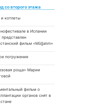
яд со второго этажа
 и котлеты
инофестивале в Испании
т представлен
хстанский фильм «Mūğalım»
ое погружение
езовая роща» Марии
товой
ментальный фильм о
сплантации органов снят в
хстане