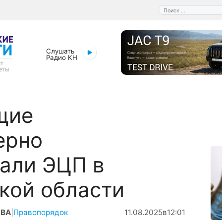
Поиск:
Слушать
Радио КН
щие
ерно
али ЭЦП в
кой области
ОВА
|
Правопорядок
11.08.2025
в
12:01