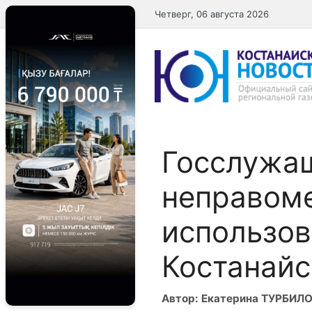
Перейти
Четверг, 06 августа 2026
к
содержимому
Госслужа
неправом
использов
Костанайс
Автор: Екатерина ТУРБИЛ