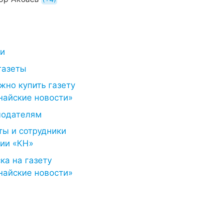
ти
газеты
жно купить газету
найские новости»
модателям
ты и сотрудники
ии «КН»
ка на газету
найские новости»