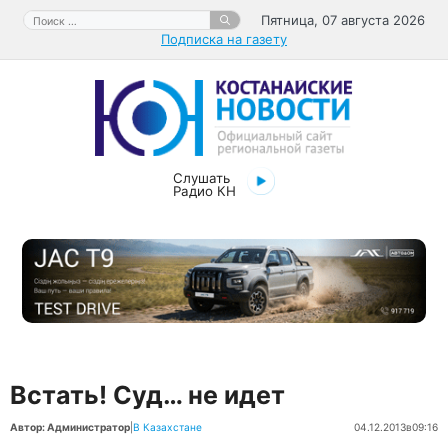
Перейти
Поиск:
Пятница, 07 августа 2026
к
Подписка на газету
содержимому
Слушать
Радио КН
Встать! Суд… не идет
Автор: Администратор
|
В Казахстане
04.12.2013
в
09:16