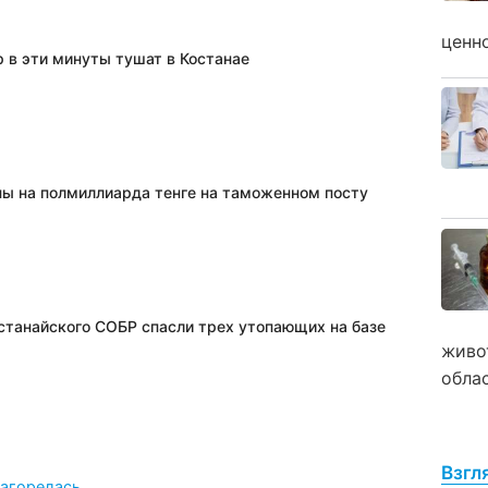
ценн
 в эти минуты тушат в Костанае
пы на полмиллиарда тенге на таможенном посту
станайского СОБР спасли трех утопающих на базе
живо
обла
Взгл
загорелась