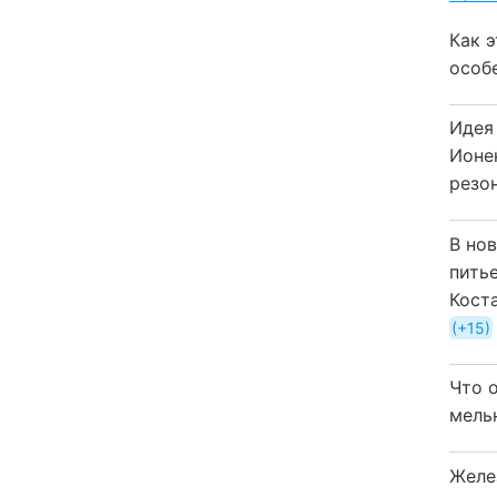
Как 
особ
Идея
Ионе
резо
В но
пить
Кост
+15
Что 
мель
Желе