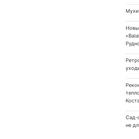
Мухи
Новы
«Bala
Рудн
Ретр
уход
Реко
тепл
Кост
Сад-
не дл