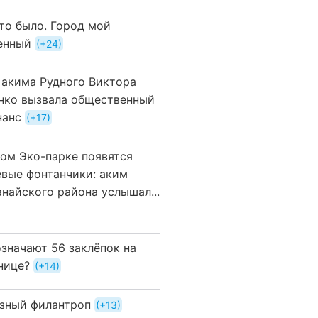
это было. Город мой
енный
+24
 акима Рудного Виктора
нко вызвала общественный
нанс
+17
вом Эко-парке появятся
евые фонтанчики: аким
анайского района услышал...
означают 56 заклёпок на
нице?
+14
зный филантроп
+13