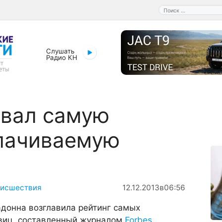
Поиск:
Слушать
Радио КН
звал самую
лачиваемую
исшествия
12.12.2013
в
06:56
донна возглавила рейтинг самых
виц, составленный журналом
Forbes
.