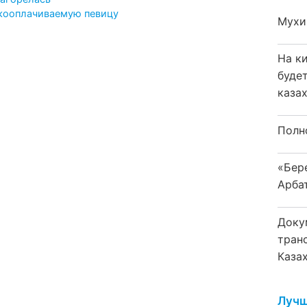
окооплачиваемую певицу
Мухи
На к
буде
каза
Полн
«Бер
Арба
Доку
тран
Каза
Лучш