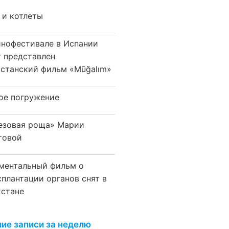
 и котлеты
инофестивале в Испании
т представлен
хстанский фильм «Mūğalım»
ое погружение
езовая роща» Марии
товой
ментальный фильм о
сплантации органов снят в
хстане
ие записи за неделю