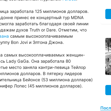
ница заработала 125 миллионов долларов.
донне принес ее концертный тур MDNA
 смогла заработать благодаря своей линии
родажам духов Truth or Dare. Отметим, что
вана
самым высокооплачиваемым
уппу Bon Jovi и Элтона Джона.
га самых высокооплачиваемых женщин-
сь Lady GaGa. Она заработала 80
тье место заняла кантри-певица Тейлор
иллионов долларов. В пятерку лидеров
ительница Бейонсе (53 миллиона долларов)
нифер Лопес (45 миллионов долларов).
Посл