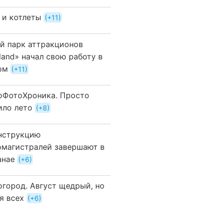
 и котлеты
+11
й парк аттракционов
land» начал свою работу в
ом
+11
оФотоХроника. Просто
ило лето
+8
нструкцию
омагистралей завершают в
анае
+6
огород. Август щедрый, но
я всех
+6