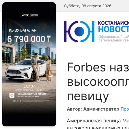
Перейти
Суббота, 08 августа 2026
к
содержимому
Forbes на
высокооп
певицу
Автор: Администратор
|
Про
Американская певица Ма
высокооплачиваемых пе