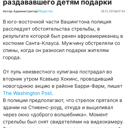
раздававшего детям подарки
Автор: Администратор
|
Общество
26.12.2013
в
07:54
В юго-восточной части Вашингтона полиция
расследует обстоятельства стрельбы, в
результате которой был ранен афроамериканец в
костюме Санта-Клауса. Мужчину обстреляли со
спины, когда он разносил подарки жителям
города.
От пуль неизвестного хулигана пострадал во
вторник утром Ксавьер Хокинс, проводивший
новогоднюю акцию в районе Барри-Фарм, пишет
The Washington Post
.
В полиции предполагают, что стрелок прятался в
здании на Стивенс-роуд, откуда и выцеливал
через окно «доброго волшебника». Момент
стрельбы был снят свидетелями на видеокамеру.