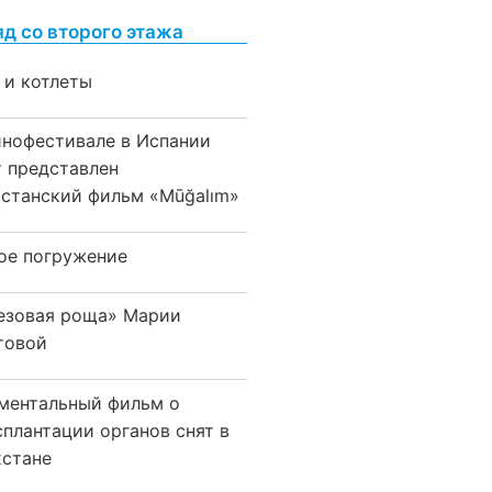
яд со второго этажа
 и котлеты
инофестивале в Испании
т представлен
хстанский фильм «Mūğalım»
ое погружение
езовая роща» Марии
товой
ментальный фильм о
сплантации органов снят в
хстане