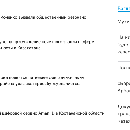
Взгл
 Ионенко вызвала общественный резонанс
Мухи
На к
урс на присуждение почетного звания в сфере
буде
ьности в Казахстане
каза
Полн
арке появятся питьевые фонтанчики: аким
«Бер
 района услышал просьбу журналистов
Арба
Доку
 цифровой сервис Aman ID в Костанайской области
тран
Каза