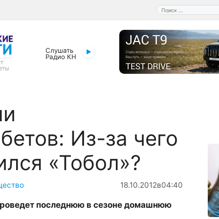
Поиск:
Слушать
Радио КН
ли
етов: Из-за чего
ился «Тобол»?
щество
18.10.2012
в
04:40
роведет
последнюю
в
сезоне
домашнюю