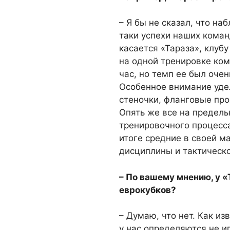
– Я бы не сказал, что н
таки успехи наших кома
касается «Тараза», клубу
на одной тренировке ком
час, но темп ее был оче
Особенное внимание удел
стеночки, фланговые про
Опять же все на предель
тренировочного процесса
итоге средние в своей ма
дисциплины и тактическо
– По вашему мнению, у «
еврокубков?
– Думаю, что нет. Как из
у нас определяются не и