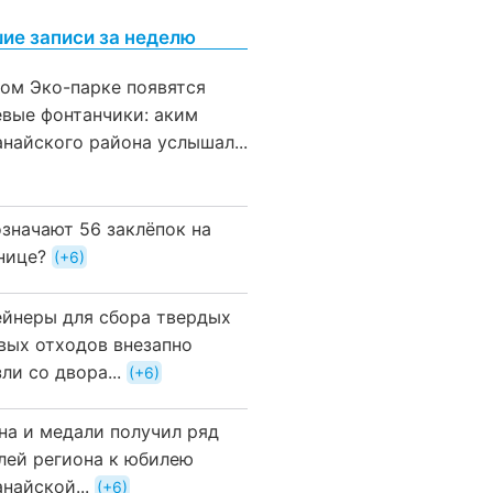
ие записи за неделю
вом Эко-парке появятся
евые фонтанчики: аким
анайского района услышал...
означают 56 заклёпок на
нице?
+6
ейнеры для сбора твердых
вых отходов внезапно
ли со двора...
+6
на и медали получил ряд
лей региона к юбилею
найской...
+6