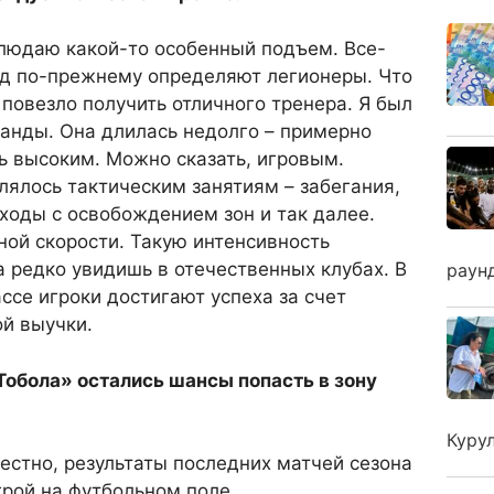
аблюдаю какой-то особенный подъем. Все-
нд по-прежнему определяют легионеры. Что
 повезло получить отличного тренера. Я был
анды. Она длилась недолго – примерно
нь высоким. Можно сказать, игровым.
ялось тактическим занятиям – забегания,
ходы с освобождением зон и так далее.
ной скорости. Такую интенсивность
 редко увидишь в отечественных клубах. В
раун
ссе игроки достигают успеха за счет
й выучки.
Тобола» остались шансы попасть в зону
Куру
вестно, результаты последних матчей сезона
грой на футбольном поле…