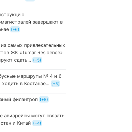
нструкцию
омагистралей завершают в
анае
+6
 из самых привлекательных
ктов ЖК «Tumar Residence»
руют сдать...
+5
бусные маршруты № 4 и 6
 ходить в Костанае...
+5
зный филантроп
+5
е авиарейсы могут связать
хстан и Китай
+4