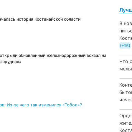
Лучш
началась история Костанайской области
В но
пить
Кост
+15
открыли обновленный железнодорожный вокзал на
Что 
зорудная»
мель
Конт
быто
исчез
: Из-за чего так изменился «Тобол»?
Орде
жите
Коста