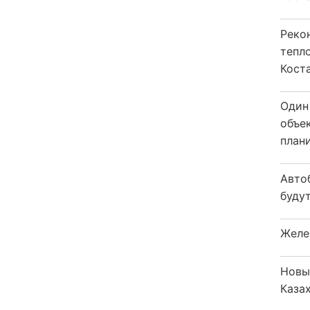
Реко
тепл
Кост
Один
объе
плани
Авто
будут
Желе
Новы
Каза