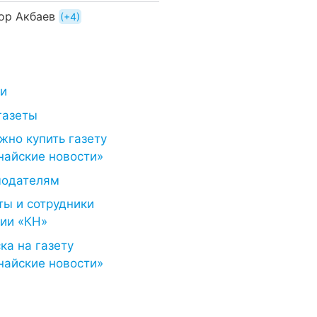
ор Акбаев
+4
ти
газеты
жно купить газету
найские новости»
модателям
ты и сотрудники
ии «КН»
ка на газету
найские новости»