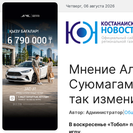
Перейти
Четверг, 06 августа 2026
к
содержимому
Мнение А
Суюмагамб
так измен
Автор: Администратор
|
Об
В
воскресенье
«
Тобол
»
п
игру
.