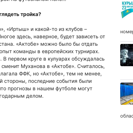
глядеть тройка?
», «Иртыш» и какой-то из клубов –
номе
ногое здесь, наверное, будет зависеть от
хстана. «Актобе» можно было бы отдать
опыт команды в европейских турнирах.
о. В первом круге в кулуарах обсуждалась
сменит Муханова в «Актобе». Считалось,
длагала ФФК, но «Актобе», тем не менее,
ой стороны, последние события были
что прогнозы в нашем футболе могут
агодарным делом.
обла