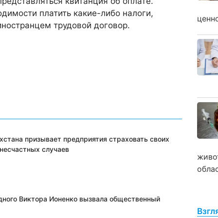
редставляться квитанция об оплате.
димости платить какие-либо налоги,
ценн
иностранцем трудовой договор.
хстана призывает предприятия страховать своих
 несчастных случаев
живо
обла
дного Виктора Ионенко вызвала общественный
Взгл