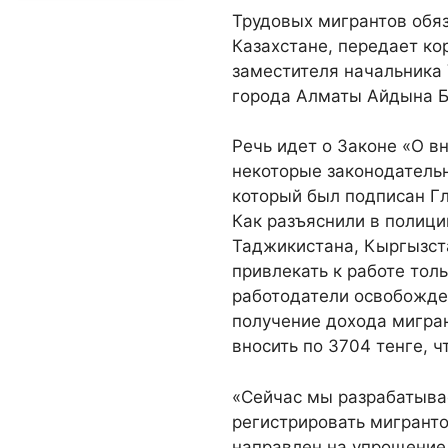
Трудовых мигрантов обя
Казахстане, передает к
заместителя начальника
города Алматы Айдына Б
Речь идет о Законе «О в
некоторые законодатель
который был подписан Гл
Как разъяснили в полици
Таджикистана, Кыргызста
привлекать к работе толь
работодатели освобожде
получение дохода мигра
вносить по 3704 тенге, ч
«Сейчас мы разрабатыва
регистрировать мигранто
направлен на упрощение 