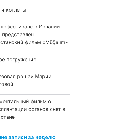
 и котлеты
инофестивале в Испании
т представлен
хстанский фильм «Mūğalım»
ое погружение
езовая роща» Марии
товой
ментальный фильм о
сплантации органов снят в
хстане
ие записи за неделю