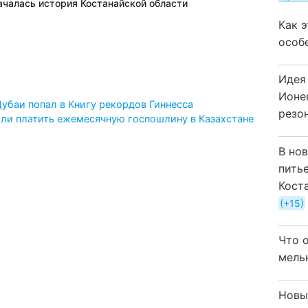
началась история Костанайской области
Как 
особ
Идея
Ионе
убаи попал в Книгу рекордов Гиннесса
резо
ли платить ежемесячную госпошлину в Казахстане
В но
пить
Кост
+15
Что 
мель
Новы