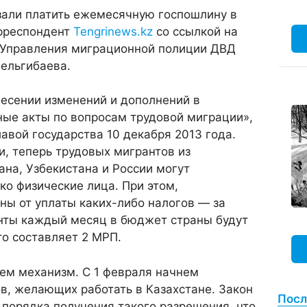
зали платить ежемесячную госпошлину в
орреспондент
Tengrinews.kz
со ссылкой на
 Управления миграционной полиции ДВД
ельгибаева.
несении изменений и дополнений в
ные акты по вопросам трудовой миграции»,
авой государства 10 декабря 2013 года.
и, теперь трудовых мигрантов из
на, Узбекистана и России могут
ко физические лица. При этом,
ны от уплаты каких-либо налогов — за
нты каждый месяц в бюджет страны будут
то составляет 2 МРП.
ем механизм. С 1 февраля начнем
в, желающих работать в Казахстане. Закон
Посл
порядка получения такого разрешения, что