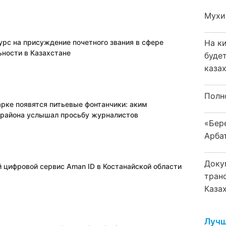
Мухи
урс на присуждение почетного звания в сфере
На к
ьности в Казахстане
буде
каза
Полн
арке появятся питьевые фонтанчики: аким
 района услышал просьбу журналистов
«Бер
Арба
Доку
 цифровой сервис Aman ID в Костанайской области
тран
Каза
Лучш