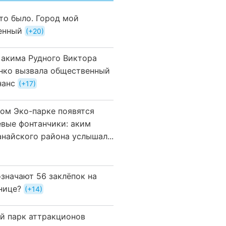
это было. Город мой
енный
+20
 акима Рудного Виктора
нко вызвала общественный
нанс
+17
вом Эко-парке появятся
евые фонтанчики: аким
анайского района услышал...
означают 56 заклёпок на
нице?
+14
й парк аттракционов