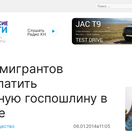
Поиск:
Слушать
Радио КН
мигрантов
латить
ную госпошлину в
е
щество
06.01.2014
в
11:05