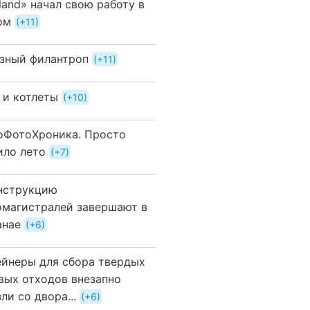
land» начал свою работу в
ом
+11
зный филантроп
+11
 и котлеты
+10
оФотоХроника. Просто
ило лето
+7
нструкцию
омагистралей завершают в
анае
+6
ейнеры для сбора твердых
вых отходов внезапно
ли со двора...
+6