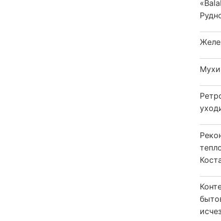
«Bala
Рудн
Желе
Мухи
Ретр
уход
Реко
тепл
Кост
Конт
быто
исчез