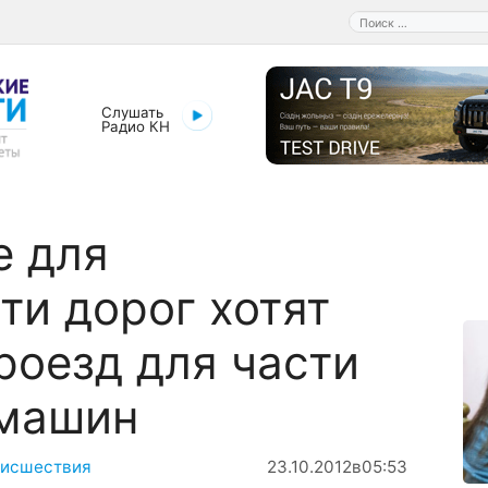
Поиск:
Слушать
Радио КН
е для
ти дорог хотят
роезд для части
 машин
исшествия
23.10.2012
в
05:53