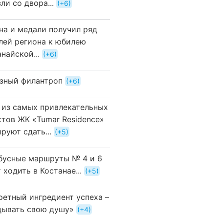
ли со двора...
+6
на и медали получил ряд
лей региона к юбилею
найской...
+6
зный филантроп
+6
 из самых привлекательных
ктов ЖК «Tumar Residence»
руют сдать...
+5
бусные маршруты № 4 и 6
 ходить в Костанае...
+5
ретный ингредиент успеха –
дывать свою душу»
+4