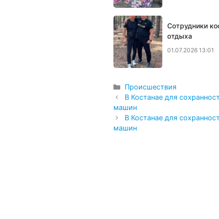
Сотрудники ко
отдыха
01.07.2026 13:01
Рубрики
Происшествия
В Костанае для сохраннос
машин
В Костанае для сохраннос
машин