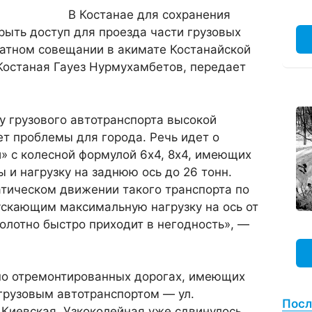
В Костанае для сохранения
крыть доступ для проезда части грузовых
ратном совещании в акимате Костанайской
Костаная Гауез Нурмухамбетов, передает
.
у грузового автотранспорта высокой
т проблемы для города. Речь идет о
» с колесной формулой 6х4, 8х4, имеющих
 и нагрузку на заднюю ось до 26 тонн.
атическом движении такого транспорта по
ускающим максимальную нагрузку на ось от
полотно быстро приходит в негодность», —
вно отремонтированных дорогах, имеющих
грузовым автотранспортом — ул.
Посл
Киевская, Узкоколейная уже сдвинулось