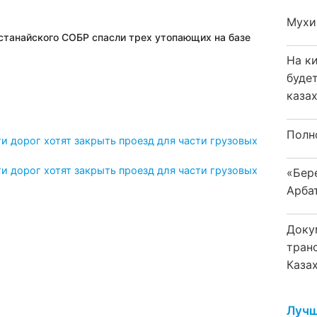
Мухи
станайского СОБР спасли трех утопающих на базе
На к
буде
каза
Полн
ти дорог хотят закрыть проезд для части грузовых
ти дорог хотят закрыть проезд для части грузовых
«Бер
Арба
Доку
тран
Каза
Лучш