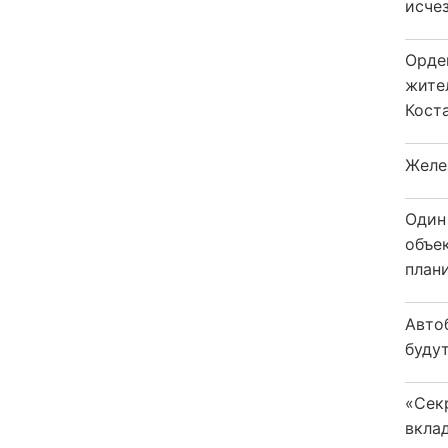
исчез
Орде
жите
Коста
Желе
Один
объе
плани
Авто
будут
«Сек
вкла