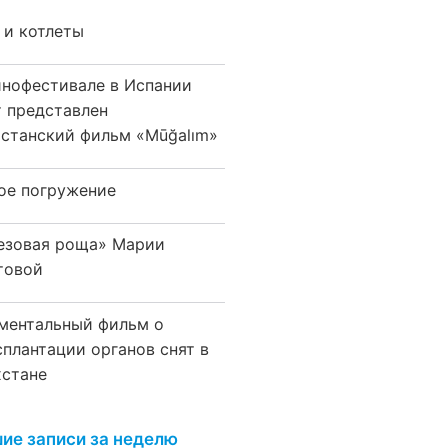
 и котлеты
инофестивале в Испании
т представлен
хстанский фильм «Mūğalım»
ое погружение
езовая роща» Марии
товой
ментальный фильм о
сплантации органов снят в
хстане
ие записи за неделю