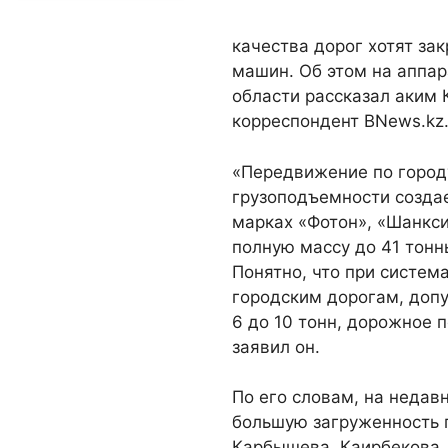
качества дорог хотят за
машин. Об этом на аппа
области рассказал аким 
корреспондент BNews.kz
«Передвижение по город
грузоподъемности создае
марках «Фотон», «Шанкси
полную массу до 41 тонны
Понятно, что при систем
городским дорогам, доп
6 до 10 тонн, дорожное 
заявил он.
По его словам, на неда
большую загруженность 
Карбышева, Каирбекова, 