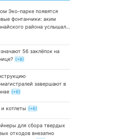
вом Эко-парке появятся
евые фонтанчики: аким
анайского района услышал...
означают 56 заклёпок на
нице?
+8
нструкцию
омагистралей завершают в
анае
+6
 и котлеты
+6
ейнеры для сбора твердых
вых отходов внезапно