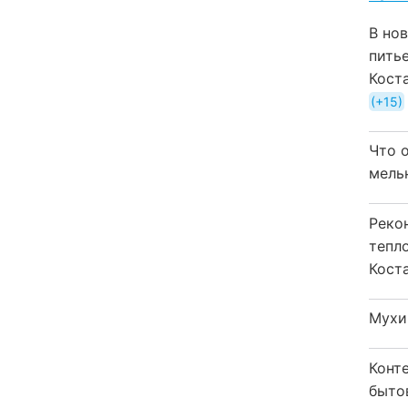
В но
пить
Кост
+15
Что 
мель
Реко
тепл
Кост
Мухи
Конт
быто