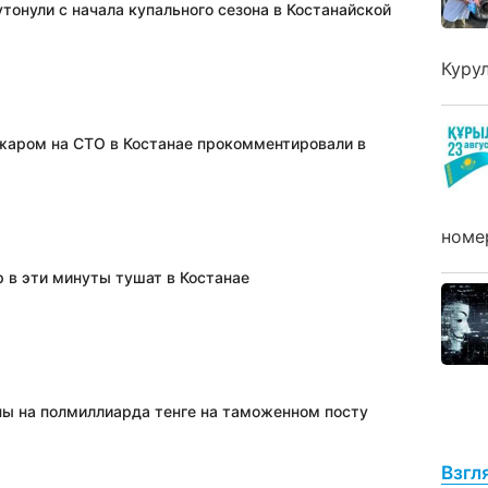
тонули с начала купального сезона в Костанайской
Куру
жаром на СТО в Костанае прокомментировали в
номе
 в эти минуты тушат в Костанае
пы на полмиллиарда тенге на таможенном посту
Взгл