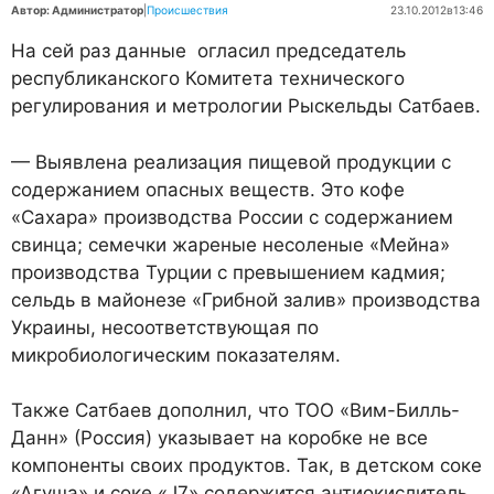
Автор: Администратор
|
Происшествия
23.10.2012
в
13:46
На сей раз данные огласил председатель
республиканского Комитета технического
регулирования и метрологии Рыскельды Сатбаев.
— Выявлена реализация пищевой продукции с
содержанием опасных веществ. Это кофе
«Сахара» производства России с содержанием
свинца; семечки жареные несоленые «Мейна»
производства Турции с превышением кадмия;
сельдь в майонезе «Грибной залив» производства
Украины, несоответствующая по
микробиологическим показателям.
Также Сатбаев дополнил, что ТОО «Вим-Билль-
Данн» (Россия) указывает на коробке не все
компоненты своих продуктов. Так, в детском соке
«Агуша» и соке «J7» содержится антиокислитель