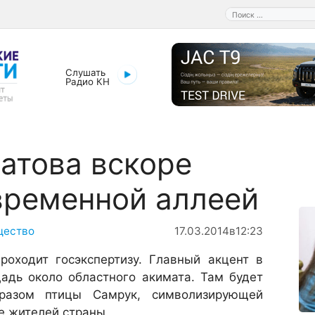
Поиск:
Слушать
Радио КН
атова вскоре
временной аллеей
щество
17.03.2014
в
12:23
роходит гос­экспертизу. Главный акцент в
адь около областного акимата. Там будет
разом птицы Самрук, символизирующей
е жителей страны.