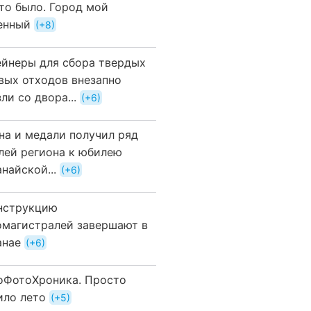
это было. Город мой
енный
+8
ейнеры для сбора твердых
вых отходов внезапно
ли со двора...
+6
на и медали получил ряд
лей региона к юбилею
найской...
+6
нструкцию
омагистралей завершают в
анае
+6
оФотоХроника. Просто
ило лето
+5