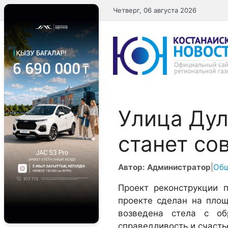
Перейти
Четверг, 06 августа 2026
к
содержимому
Улица Дул
станет со
Автор: Администратор
|
Об
Проект реконструкции п
проекте сделан на площ
возведена стела с об
справедливость и счасть