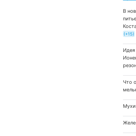
В но
пить
Кост
+15
Идея
Ионе
резо
Что 
мель
Мухи
Желе