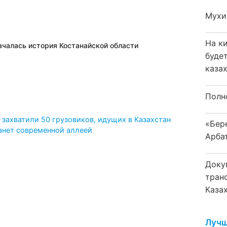
Мухи
На к
началась история Костанайской области
буде
каза
Полн
захватили 50 грузовиков, идущих в Казахстан
«Бер
анет современной аллеей
Арба
Доку
тран
Каза
Лучш