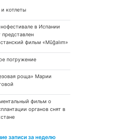
 и котлеты
инофестивале в Испании
т представлен
хстанский фильм «Mūğalım»
ое погружение
езовая роща» Марии
товой
ментальный фильм о
сплантации органов снят в
хстане
ие записи за неделю