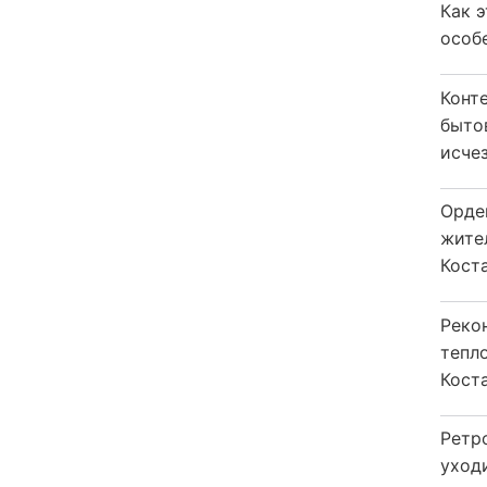
Как 
особ
Конт
быто
исчез
Орде
жите
Коста
Реко
тепл
Кост
Ретр
уход