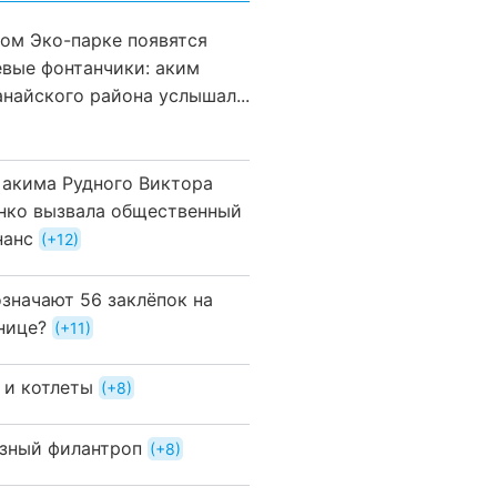
вом Эко-парке появятся
евые фонтанчики: аким
анайского района услышал...
 акима Рудного Виктора
нко вызвала общественный
нанс
+12
означают 56 заклёпок на
нице?
+11
 и котлеты
+8
зный филантроп
+8