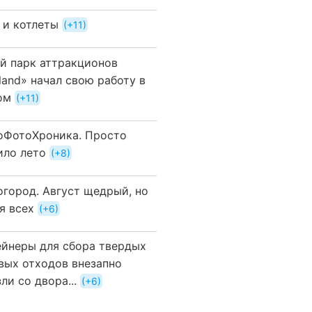
 и котлеты
+11
й парк аттракционов
land» начал свою работу в
ом
+11
оФотоХроника. Просто
ило лето
+8
огород. Август щедрый, но
я всех
+6
ейнеры для сбора твердых
вых отходов внезапно
ли со двора...
+6