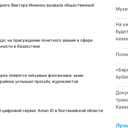
дного Виктора Ионенко вызвала общественный
Мухи
На к
буде
каза
урс на присуждение почетного звания в сфере
ьности в Казахстане
Полн
«Бер
арке появятся питьевые фонтанчики: аким
Арба
 района услышал просьбу журналистов
Доку
тран
Каза
 цифровой сервис Aman ID в Костанайской области
Лучш