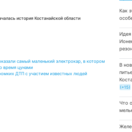
Как 
особ
началась история Костанайской области
Идея
Ионе
резо
оказали самый маленький электрокар, в котором
В но
о время цунами
пить
ромких ДТП с участием известных людей
Кост
+15
Что 
мель
Желе