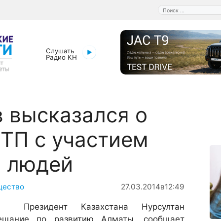
Поиск:
Слушать
Радио КН
 высказался о
ТП с участием
х людей
щество
27.03.2014
в
12:49
Президент Казахстана Нурсултан
ещание по развитию Алматы, сообщает