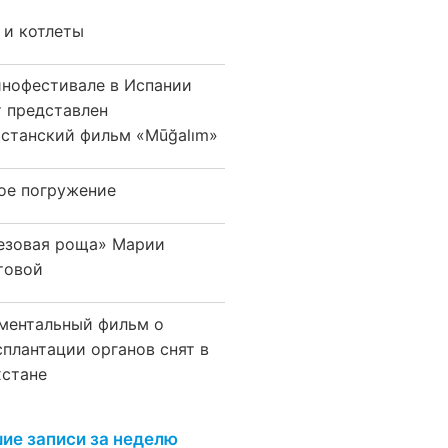
 и котлеты
инофестивале в Испании
т представлен
хстанский фильм «Mūğalım»
ое погружение
езовая роща» Марии
товой
ментальный фильм о
сплантации органов снят в
хстане
ие записи за неделю