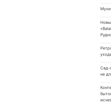
Мухи
Новы
«Bala
Рудн
Ретр
уход
Сад-
не дл
Конт
быто
исчез