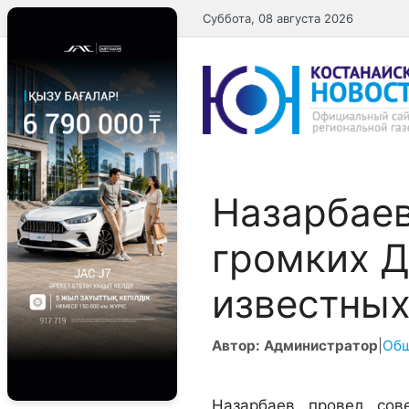
Перейти
Суббота, 08 августа 2026
к
содержимому
Назарбаев
громких Д
известны
Автор: Администратор
|
Об
Назарбаев провел сов