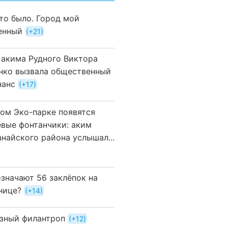
это было. Город мой
енный
+21
 акима Рудного Виктора
нко вызвала общественный
нанс
+17
вом Эко-парке появятся
евые фонтанчики: аким
анайского района услышал...
означают 56 заклёпок на
нице?
+14
зный филантроп
+12