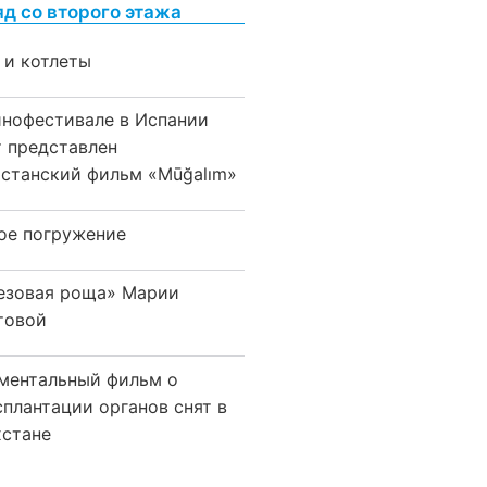
яд со второго этажа
 и котлеты
инофестивале в Испании
т представлен
хстанский фильм «Mūğalım»
ое погружение
езовая роща» Марии
товой
ментальный фильм о
сплантации органов снят в
хстане