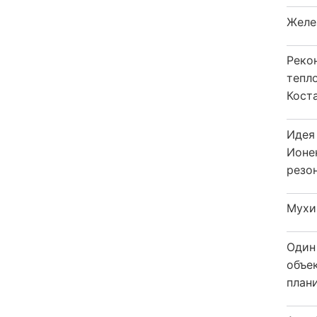
Желе
Реко
тепл
Кост
Идея
Ионе
резо
Мухи
Один
объе
плани