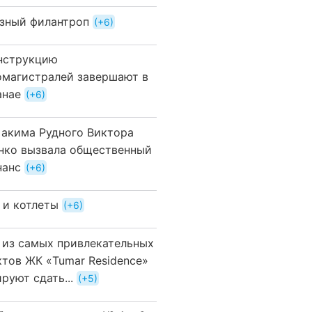
зный филантроп
+6
нструкцию
омагистралей завершают в
анае
+6
 акима Рудного Виктора
нко вызвала общественный
нанс
+6
 и котлеты
+6
 из самых привлекательных
ктов ЖК «Tumar Residence»
руют сдать...
+5