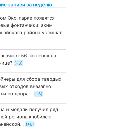
ие записи за неделю
вом Эко-парке появятся
евые фонтанчики: аким
анайского района услышал...
означают 56 заклёпок на
нице?
+8
ейнеры для сбора твердых
вых отходов внезапно
ли со двора...
+6
на и медали получил ряд
лей региона к юбилею
найской...
+6