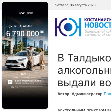
Перейти
Четверг, 06 августа 2026
к
содержимому
В Талдыко
алкоголь
выдали во
Автор: Администратор
|
Пол
алкогольным психозом в