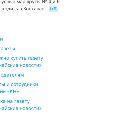
бусные маршруты № 4 и 6
 ходить в Костанае...
+5
ти
газеты
жно купить газету
найские новости»
модателям
ты и сотрудники
ии «КН»
ка на газету
найские новости»