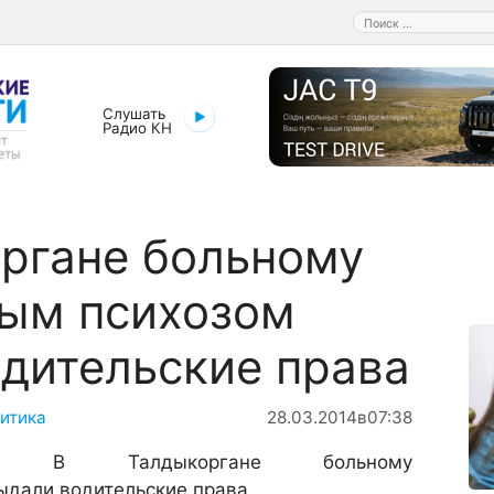
Поиск:
Слушать
Радио КН
ргане больному
ным психозом
дительские права
итика
28.03.2014
в
07:38
В Талдыкоргане больному
ыдали водительские права.