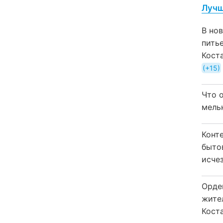
Лучш
В но
пить
Кост
+15
Что 
мель
Конт
быто
исчез
Орде
жите
Коста