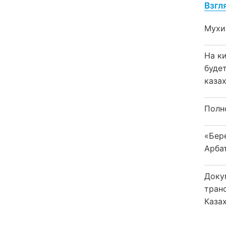
Взгл
Мухи
На к
буде
каза
Полн
«Бер
Арба
Доку
тран
Каза