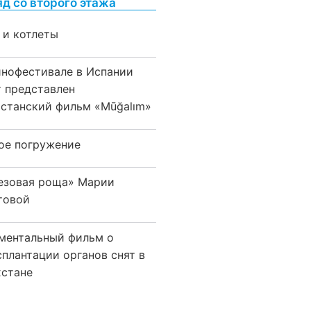
яд со второго этажа
 и котлеты
инофестивале в Испании
т представлен
хстанский фильм «Mūğalım»
ое погружение
езовая роща» Марии
товой
ментальный фильм о
сплантации органов снят в
хстане