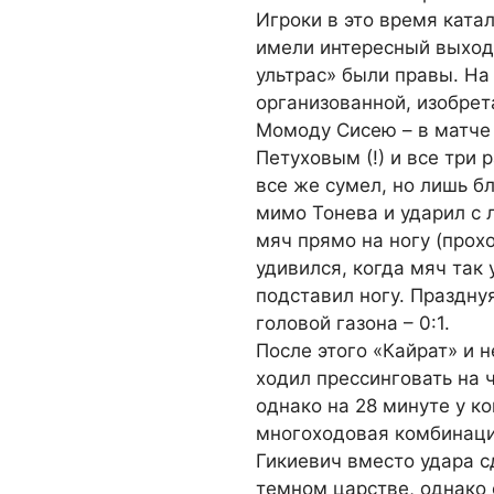
Игроки в это время ката
имели интересный выход
ультрас» были правы. На
организованной, изобрет
Момоду Сисею – в матче 
Петуховым (!) и все три 
все же сумел, но лишь б
мимо Тонева и ударил с 
мяч прямо на ногу (прох
удивился, когда мяч так 
подставил ногу. Празднуя
головой газона – 0:1.
После этого «Кайрат» и 
ходил прессинговать на 
однако на 28 минуте у к
многоходовая комбинаци
Гикиевич вместо удара с
темном царстве, однако 