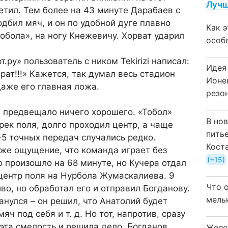
Лучш
метил. Тем более на 43 минуте Дарабаев с
одбил мяч, и он по удобной дуге плавно
Как 
обола», на ногу Кнежевичу. Хорват ударил
особ
т.ру» пользователь с ником Tekirizi написал:
Идея
рат!!!» Кажется, так думал весь стадион
Ионе
даже его главная ложа.
резо
 предвещало ничего хорошего. «Тобол»
В но
ерек поля, долго проходил центр, а чаще
пить
-5 точных передач случались редко.
Кост
же ощущение, что команда играет без
+15
то произошло на 68 минуте, но Кучера отдал
 центр поля на Нурбола Жумаскалиева. 9
Что 
во, но обработал его и отправил Богданову.
мель
нулся – он решил, что Анатолий будет
яч под себя и т. д. Но тот, напротив, сразу
 эта смелость и решила дело. Богданов
Желе