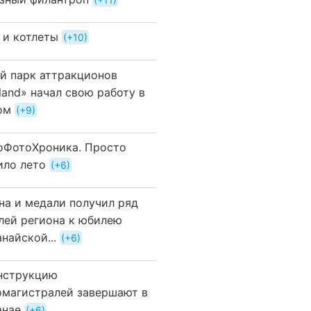
 и котлеты
+10
й парк аттракционов
land» начал свою работу в
ом
+9
оФотоХроника. Просто
ило лето
+6
на и медали получил ряд
лей региона к юбилею
найской...
+6
нструкцию
омагистралей завершают в
анае
+6