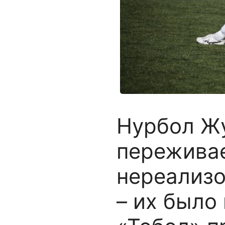
Нурбол Ж
переживае
нереализо
– их было