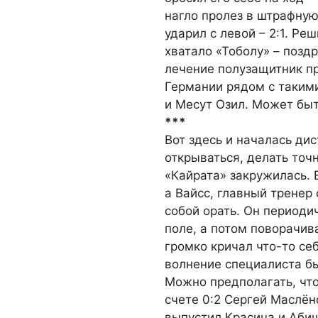
нагло пролез в штрафную
ударил с левой – 2:1. Ре
хватало «Тоболу» – позд
лечение полузащитник п
Германии рядом с такими
и Месут Озил. Может быт
***
Вот здесь и началась дис
открываться, делать точ
«Кайрата» закружилась. 
а Вайсс, главный тренер 
собой орать. Он периоди
поле, а потом поворачив
громко кричал что-то се
волнение специалиста б
Можно предполагать, что
счете 0:2 Сергей Маслён
выпустил Красича и Абише