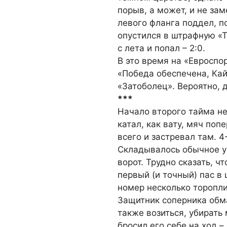
порыв, а может, и не за
левого фланга поддел, п
опустился в штрафную «Т
с лета и попал – 2:0.
В это время на «Евроспор
«Победа обеспечена, Кай
«Затоболец». Вероятно, 
***
Начало второго тайма не
катал, как вату, мяч поп
всего и застревал там. 4
Складывалось обычное у
ворот. Трудно сказать, ч
первый (и точный) пас в
номер несколько торопли
Защитник соперника обма
также возиться, убирать м
бросил его себе на ход –