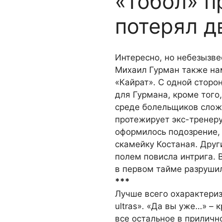
«Тобол» п
потерял д
Интересно, но небезызв
Михаил Гурман также нам
«Кайрат». С одной сторон
для Гурмана, кроме того,
среде болельщиков слож
протежирует экс-тренеру
оформилось подозрение, 
скамейку Костаная. Друг
полем повисла интрига. 
в первом тайме разруши
***
Лучше всего охарактериз
ultras». «Да вы уже…» –
все остальное в прилич