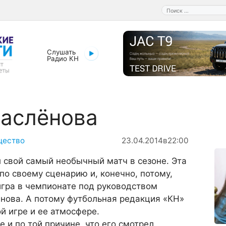
Поиск:
Слушать
Радио КН
аслёнова
щество
23.04.2014
в
22:00
л свой самый необычный матч в сезоне. Эта
по своему сценарию и, конечно, потому,
игра в чемпионате под руководством
нова. А потому футбольная редакция «КН»
й игре и ее атмосфере.
 и по той причине, что его смотрел