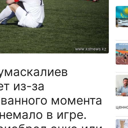
умаскалиев
т из-за
ванного момента
ценн
 немало в игре.