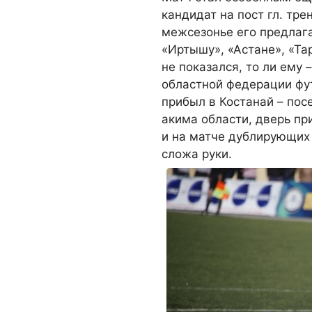
кандидат на пост гл. тр
межсезонье его предлага
«Иртышу», «Астане», «Тар
не показался, то ли ему 
областной федерации фут
прибыл в Костанай – пос
акима области, дверь пр
и на матче дублирующих 
сложа руки.