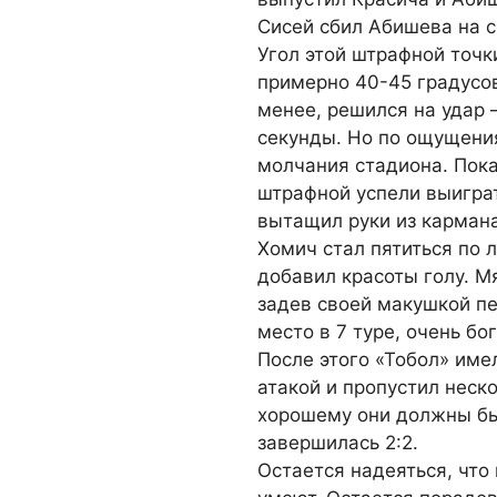
Сисей сбил Абишева на с
Угол этой штрафной точк
примерно 40-45 градусов,
менее, решился на удар 
секунды. Но по ощущени
молчания стадиона. Пока
штрафной успели выиграт
вытащил руки из кармана
Хомич стал пятиться по л
добавил красоты голу. Мя
задев своей макушкой пер
место в 7 туре, очень бо
После этого «Тобол» име
атакой и пропустил неск
хорошему они должны был
завершилась 2:2.
Остается надеяться, что 