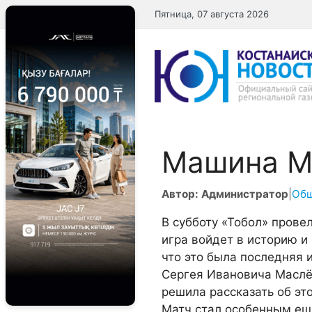
Перейти
Пятница, 07 августа 2026
к
содержимому
Машина М
Автор: Администратор
|
Об
В субботу «Тобол» прове
игра войдет в историю и 
что это была последняя 
Сергея Ивановича Маслё
решила рассказать об это
М
атч стал особенным еще