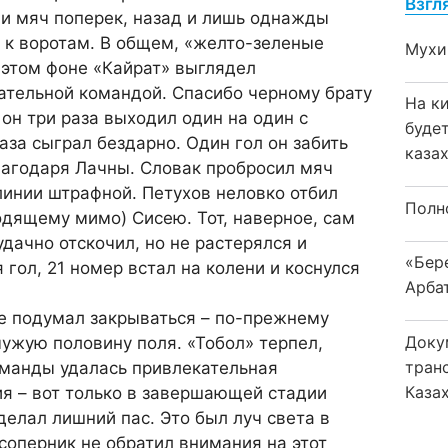
Взгл
ли мяч поперек, назад и лишь однажды
 к воротам. В общем, «желто-зеленые
Мухи
 этом фоне «Кайрат» выглядел
ательной командой. Спасибо черному брату
На к
он три раза выходил один на один с
буде
раза сыграл бездарно. Один гол он забить
каза
лагодаря Лачны. Словак пробросил мяч
линии штрафной. Петухов неловко отбил
Полн
одящему мимо) Сисею. Тот, наверное, сам
удачно отскочил, но не растерялся и
«Бер
 гол, 21 номер встал на колени и коснулся
Арба
не подумал закрываться – по-прежнему
Доку
чужую половину поля. «Тобол» терпел,
тран
оманды удалась привлекательная
Каза
я – вот только в завершающей стадии
делал лишний пас. Это был луч света в
соперник не обратил внимания на этот