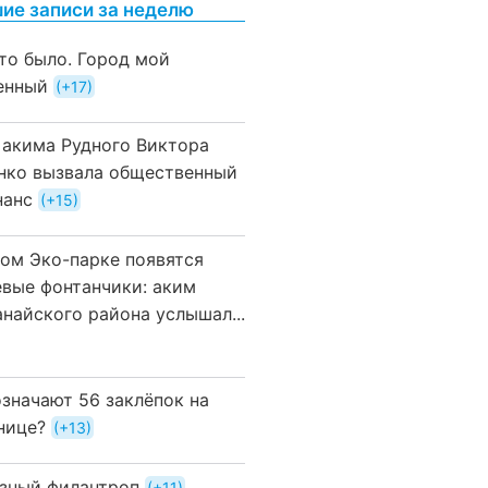
ие записи за неделю
это было. Город мой
енный
+17
 акима Рудного Виктора
нко вызвала общественный
нанс
+15
вом Эко-парке появятся
евые фонтанчики: аким
анайского района услышал...
означают 56 заклёпок на
нице?
+13
зный филантроп
+11