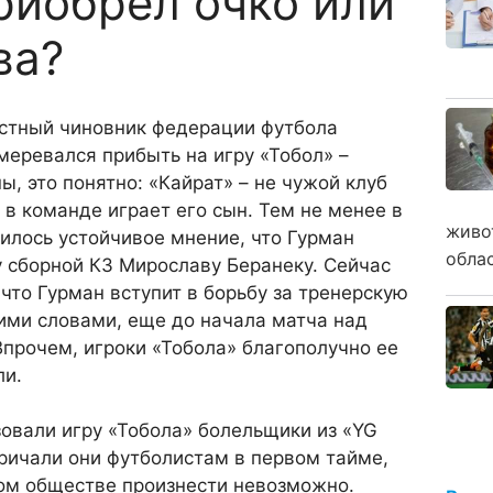
риобрел очко или
ва?
естный чиновник федерации футбола
еревался прибыть на игру «Тобол» –
ы, это понятно: «Кайрат» – не чужой клуб
 в команде играет его сын. Тем не менее в
живо
илось устойчивое мнение, что Гурман
обла
 сборной КЗ Мирославу Беранеку. Сейчас
что Гурман вступит в борьбу за тренерскую
ими словами, еще до начала матча над
Впрочем, игроки «Тобола» благополучно ее
ли.
овали игру «Тобола» болельщики из «YG
 кричали они футболистам в первом тайме,
ном обществе произнести невозможно.