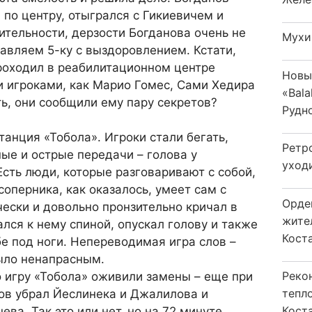
 по центру, отыгрался с Гикиевичем и
шительности, дерзости Богданова очень не
Мухи
равляем 5-ку с выздоровлением. Кстати,
роходил в реабилитационном центре
Новы
 игроками, как Марио Гомес, Сами Хедира
«Bala
ь, они сообщили ему пару секретов?
Рудн
танция «Тобола». Игроки стали бегать,
Ретр
ные и острые передачи – голова у
уход
Есть люди, которые разговаривают с собой,
соперника, как оказалось, умеет сам с
Орде
чески и довольно пронзительно кричал в
жите
ался к нему спиной, опускал голову и также
Коста
бе под ноги. Непереводимая игра слов –
ыло ненапрасным.
Реко
 игру «Тобола» оживили замены – еще при
тепл
ов убрал Йеслинека и Джалилова и
Кост
ва. Так это или нет, но на 72 минуте