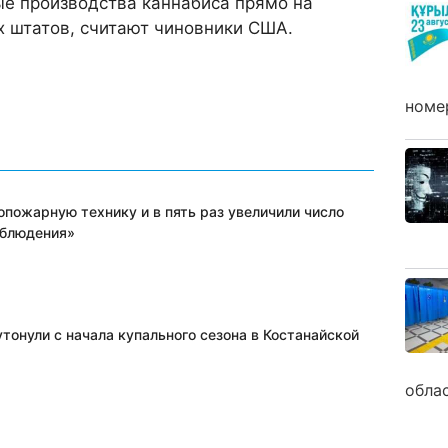
ые производства каннабиса прямо на
х штатов, считают чиновники США.
номе
опожарную технику и в пять раз увеличили число
аблюдения»
тонули с начала купального сезона в Костанайской
обла