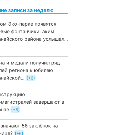
ие записи за неделю
вом Эко-парке появятся
евые фонтанчики: аким
анайского района услышал...
на и медали получил ряд
лей региона к юбилею
найской...
+6
нструкцию
омагистралей завершают в
анае
+6
означают 56 заклёпок на
нице?
+6