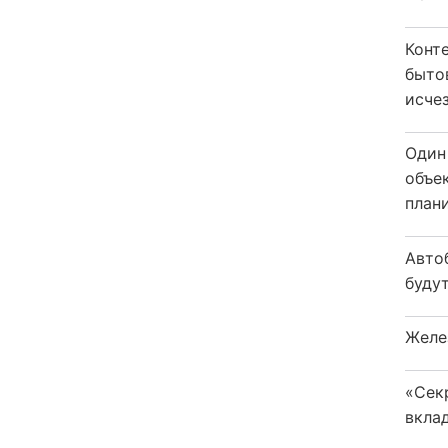
Конт
быто
исчез
Один
объе
плани
Авто
будут
Желе
«Сек
вкла