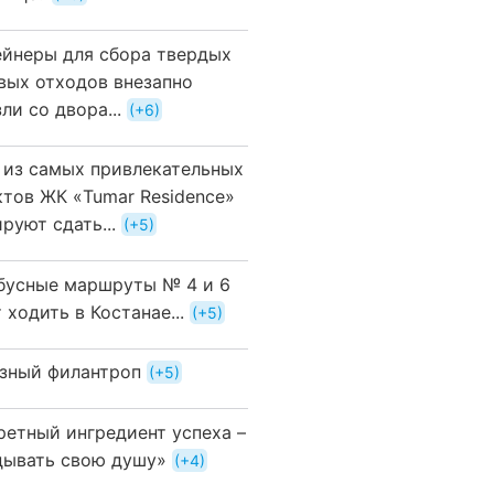
ейнеры для сбора твердых
вых отходов внезапно
ли со двора...
+6
 из самых привлекательных
ктов ЖК «Tumar Residence»
руют сдать...
+5
бусные маршруты № 4 и 6
 ходить в Костанае...
+5
зный филантроп
+5
ретный ингредиент успеха –
дывать свою душу»
+4