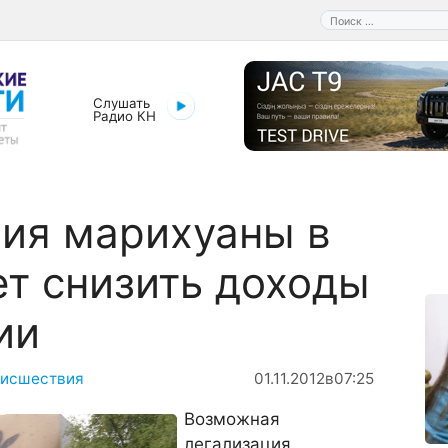
Поиск:
Слушать
Радио КН
ия марихуаны в
т снизить доходы
ии
исшествия
01.11.2012
в
07:25
Возможная
легализация