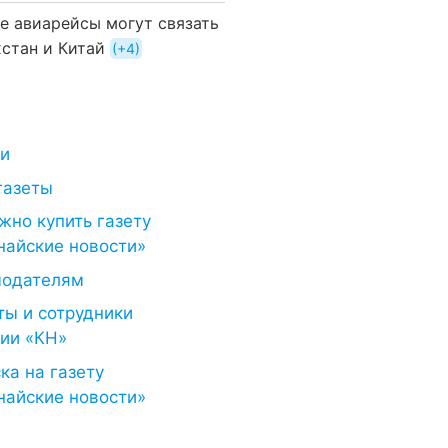
е авиарейсы могут связать
хстан и Китай
+4
ти
газеты
жно купить газету
найские новости»
модателям
ты и сотрудники
ии «КН»
ка на газету
найские новости»