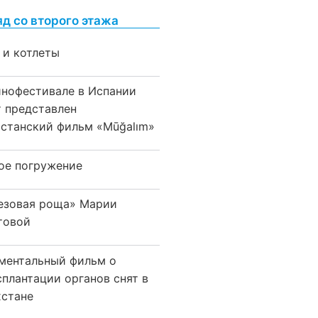
яд со второго этажа
 и котлеты
инофестивале в Испании
т представлен
хстанский фильм «Mūğalım»
ое погружение
езовая роща» Марии
товой
ментальный фильм о
сплантации органов снят в
хстане