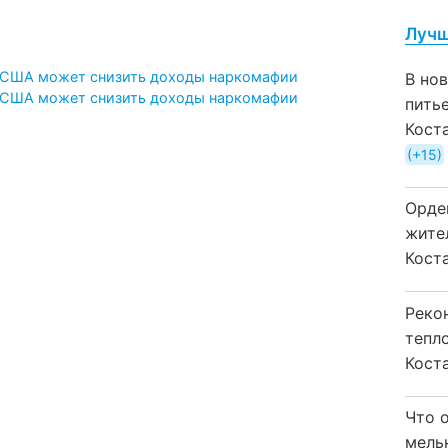
Лучш
 США может снизить доходы наркомафии
В но
 США может снизить доходы наркомафии
пить
Кост
+15
Орде
жите
Коста
Реко
тепл
Кост
Что 
мель