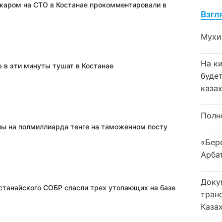
жаром на СТО в Костанае прокомментировали в
Взгл
Мухи
На к
 в эти минуты тушат в Костанае
буде
каза
Полн
пы на полмиллиарда тенге на таможенном посту
«Бер
Арба
Доку
станайского СОБР спасли трех утопающих на базе
тран
Каза