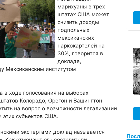
марихуаны в трех
штатах США может
снизить доходы
подпольных
мексиканских
наркокартелей на
30%, говорится в
докладе,
ду Мексиканским институтом
а в ходе голосования на выборах
штатов Колорадо, Орегон и Вашингтон
тить на вопрос о возможности легализации
 этих субъектов США.
нскими экспертами доклад называется
Посл
». Как отмечают его составители,