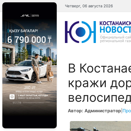
Перейти
Четверг, 06 августа 2026
к
содержимому
В Костана
кражи до
велосипе
Автор: Администратор
|
Про