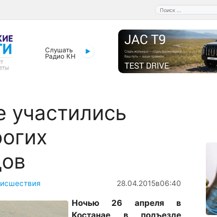
Поиск:
Слушать
Радио КН
е участились
рогих
дов
исшествия
28.04.2015
в
06:40
Ночью 26 апреля в
Костанае в подъезде