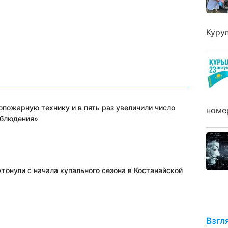
Куру
опожарную технику и в пять раз увеличили число
номе
аблюдения»
тонули с начала купального сезона в Костанайской
Взгл