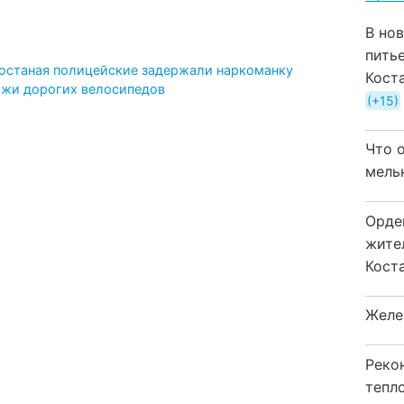
В но
пить
останая полицейские задержали наркоманку
Кост
ажи дорогих велосипедов
+15
Что 
мель
Орде
жите
Коста
Желе
Реко
тепл