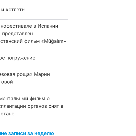
 и котлеты
инофестивале в Испании
т представлен
хстанский фильм «Mūğalım»
ое погружение
езовая роща» Марии
товой
ментальный фильм о
сплантации органов снят в
хстане
ие записи за неделю