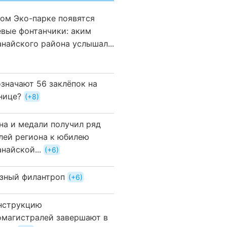
вом Эко-парке появятся
евые фонтанчики: аким
анайского района услышал...
означают 56 заклёпок на
нице?
+8
на и медали получил ряд
лей региона к юбилею
найской...
+6
зный филантроп
+6
нструкцию
омагистралей завершают в