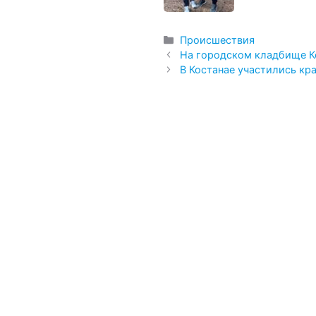
Рубрики
Происшествия
На городском кладбище К
В Костанае участились кр