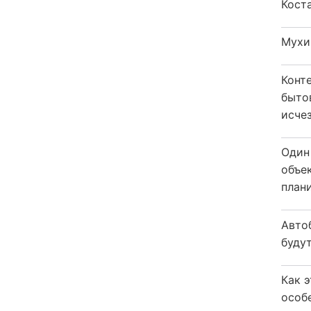
Кост
Мухи
Конт
быто
исчез
Один
объе
плани
Авто
будут
Как 
особ