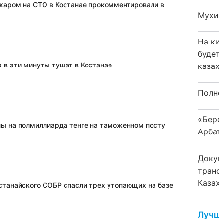
жаром на СТО в Костанае прокомментировали в
Мухи
На к
буде
 в эти минуты тушат в Костанае
каза
Полн
«Бер
пы на полмиллиарда тенге на таможенном посту
Арба
Доку
тран
Каза
станайского СОБР спасли трех утопающих на базе
Лучш