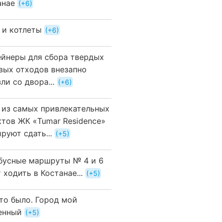
анае
+6
 и котлеты
+6
ейнеры для сбора твердых
вых отходов внезапно
ли со двора...
+6
 из самых привлекательных
ктов ЖК «Tumar Residence»
руют сдать...
+5
бусные маршруты № 4 и 6
 ходить в Костанае...
+5
это было. Город мой
енный
+5