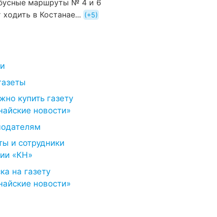
бусные маршруты № 4 и 6
 ходить в Костанае...
+5
ти
газеты
жно купить газету
найские новости»
модателям
ты и сотрудники
ии «КН»
ка на газету
найские новости»