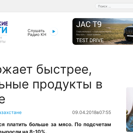
Поиск:
Слушать
Радио КН
жает быстрее,
ьные продукты в
е
азахстане
09.04.2018
в
07:55
ся платить больше за мясо. По подсчетам
выросли на 8-10%.