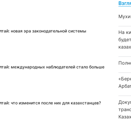
Взгл
Мухи
лтай: новая эра законодательной системы
На к
буде
каза
Полн
лтай: международных наблюдателей стало больше
«Бер
Арба
Доку
тай: что изменится после них для казахстанцев?
тран
Каза