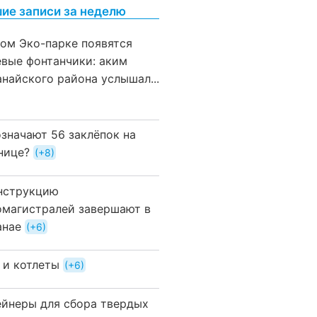
ие записи за неделю
вом Эко-парке появятся
евые фонтанчики: аким
анайского района услышал...
означают 56 заклёпок на
нице?
+8
нструкцию
омагистралей завершают в
анае
+6
 и котлеты
+6
ейнеры для сбора твердых