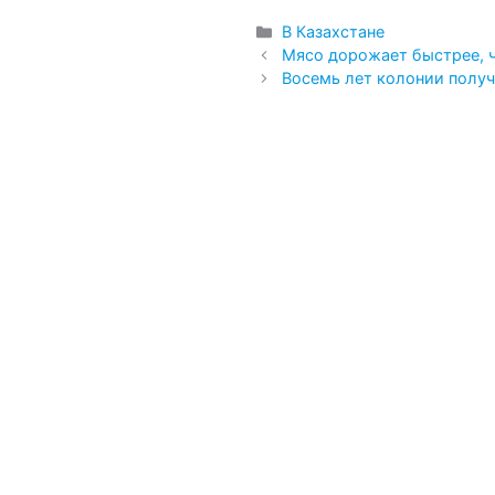
Рубрики
В Казахстане
Мясо дорожает быстрее, ч
Восемь лет колонии получ