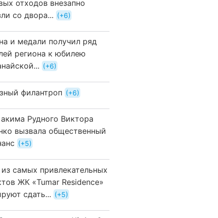
вых отходов внезапно
ли со двора...
+6
на и медали получил ряд
лей региона к юбилею
найской...
+6
зный филантроп
+6
 акима Рудного Виктора
нко вызвала общественный
нанс
+5
 из самых привлекательных
ктов ЖК «Tumar Residence»
руют сдать...
+5