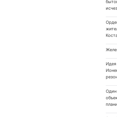
быто
исчез
Орде
жите
Коста
Желе
Идея
Ионе
резо
Один
объе
плани