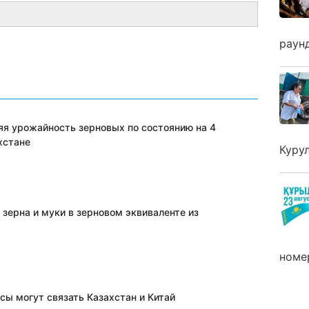
раун
яя урожайность зерновых по состоянию на 4
хстане
Куру
 зерна и муки в зерновом эквиваленте из
номе
сы могут связать Казахстан и Китай