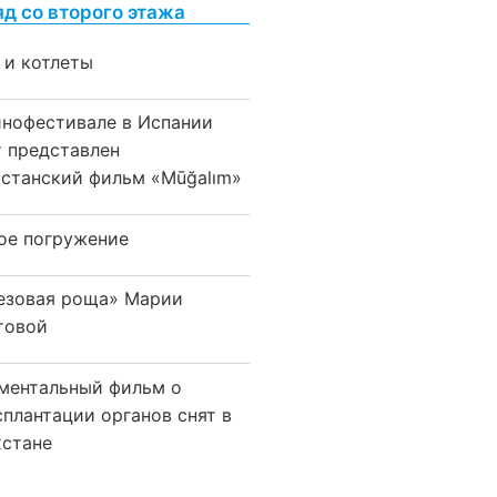
яд со второго этажа
 и котлеты
инофестивале в Испании
т представлен
хстанский фильм «Mūğalım»
ое погружение
езовая роща» Марии
товой
ментальный фильм о
сплантации органов снят в
хстане