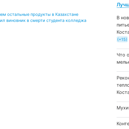
Лучш
ем остальные продукты в Казахстане
В но
ил виновник в смерти студента колледжа
пить
Кост
+15
Что 
мель
Реко
тепл
Кост
Мухи
Конт