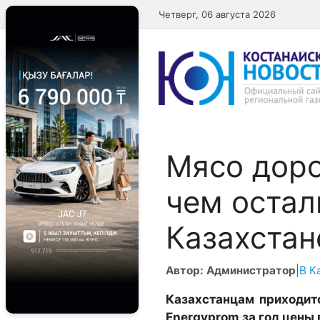
Перейти
Четверг, 06 августа 2026
к
содержимому
Мясо доро
чем остал
Казахстан
Автор: Администратор
|
В К
Казахстанцам приходит
Energyprom за год цены 