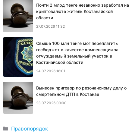
Почти 2 млрд тенге незаконно заработал на
криптовалюте житель Костанайской
области
27.07.2026 11:32
Свыше 100 млн тенге мог переплатить
госбюджет в качестве компенсации за
отчуждаемый земельный участок в
Костанайской области
24.07.2026 16:01
Вынесен приговор по резонансному делу о
смертельном ДТП в Костанае
23.07.2026 09:00
Рубрики
Правопорядок