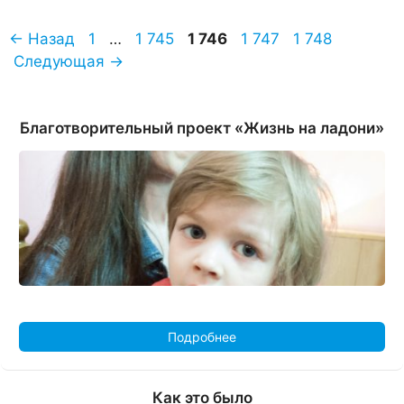
Страница
Страница
Страница
Страница
Страница
←
Назад
1
…
1 745
1 746
1 747
1 748
Следующая
→
Благотворительный проект «Жизнь на ладони»
Подробнее
Как это было