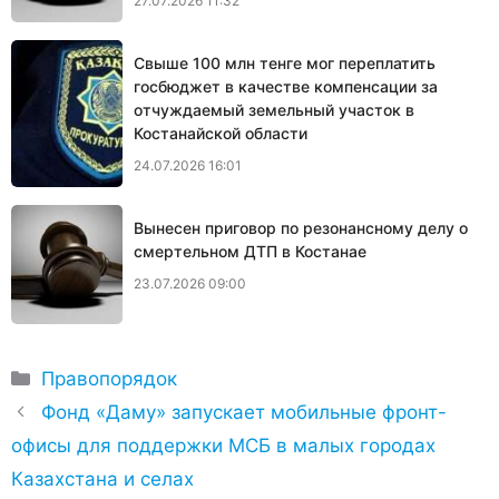
27.07.2026 11:32
Свыше 100 млн тенге мог переплатить
госбюджет в качестве компенсации за
отчуждаемый земельный участок в
Костанайской области
24.07.2026 16:01
Вынесен приговор по резонансному делу о
смертельном ДТП в Костанае
23.07.2026 09:00
Рубрики
Правопорядок
Фонд «Даму» запускает мобильные фронт-
офисы для поддержки МСБ в малых городах
Казахстана и селах