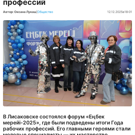
профессий
Автор: Оксана Лукаш
|
Общество
12.12.2025
в
18:01
В Лисаковске состоялся форум «Еңбек
мерейі-2025», где были подведены итоги Года
рабочих профессий. Его главными героями стали
молодые специалисты — их мастерство,