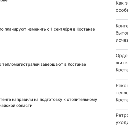
Как 
особ
Конт
о планируют изменить с 1 сентября в Костанае
быто
исчез
Орде
жите
 тепломагистралей завершают в Костанае
Коста
Реко
тепл
Кост
тенге направили на подготовку к отопительному
найской области
Ретр
уход