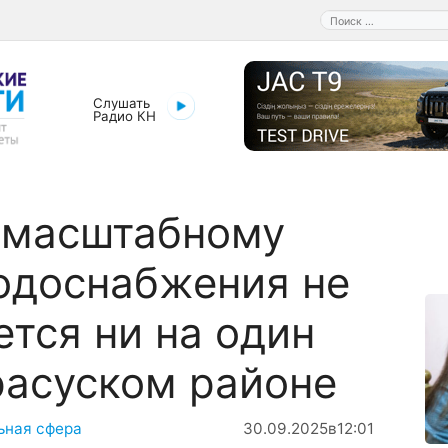
Поиск:
Слушать
Радио КН
 масштабному
одоснабжения не
тся ни на один
расуском районе
ьная сфера
30.09.2025
в
12:01