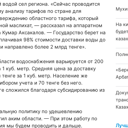
 водой сел региона. «Сейчас проводится
Мухи
у анализу тарифов по стране для
тверждению областного тарифа, который
На к
ной маслихат, — рассказал на аппаратном
буде
 Кумар Аксакалов. — Государство берет на
каза
оплачивая 98% стоимости доставки воды до
ли направлено более 2 млрд тенге».
Полн
бласти водоснабжения варьируется от 200
а 1 куб. метр. Средняя цена за доставку
«Бер
 тенге за 1 куб. метр. Население же
Арба
ибором учета и 70 тенге без него.
ге сложился благодаря субсидированию из
Доку
тран
Каза
иальную политику по удешевлению
ил аким области. — При этом работу по
Лучш
я мы будем проводить и дальше.