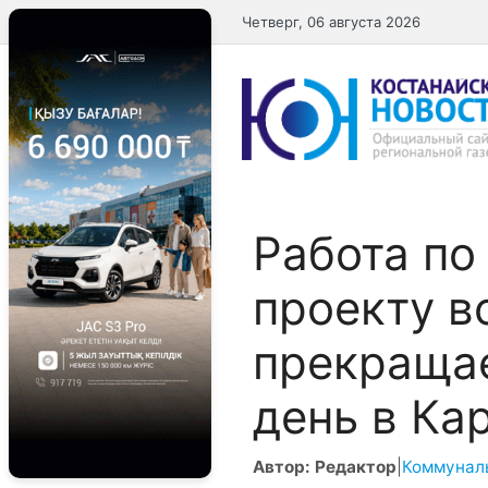
Перейти
Четверг, 06 августа 2026
к
содержимому
Работа по
проекту в
прекращае
день в Ка
Автор: Редактор
|
Коммунал