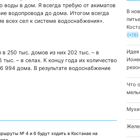
 воды в дом. Я всегда требую от акиматов
В но
ние водопровода до дома. Итогом всегда
пить
е всех сел к системе водоснабжения».
Кост
+15
Идея
 в 250 тыс. домов из них 202 тыс. – в
Ионе
 тыс. – в селах. К концу года их количество
резо
 6 994 дома. В результате водоснабжение
Что 
мель
Мухи
Желе
ршруты № 4 и 6 будут ходить в Костанае на
нове