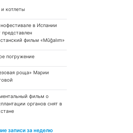
 и котлеты
инофестивале в Испании
т представлен
хстанский фильм «Mūğalım»
ое погружение
езовая роща» Марии
товой
ментальный фильм о
сплантации органов снят в
хстане
ие записи за неделю