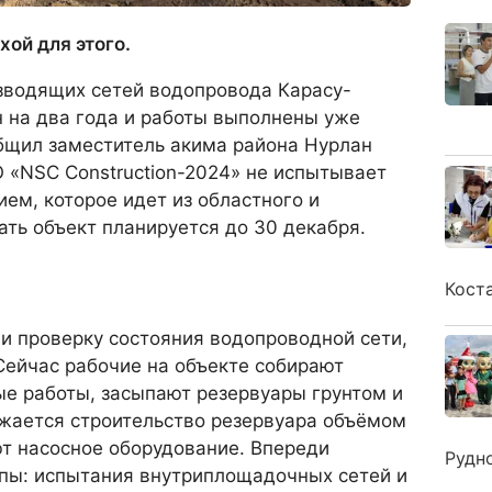
хой для этого.
азводящих сетей водопровода Карасу-
н на два года и работы выполнены уже
общил заместитель акима района Нурлан
 «NSC Construction-2024» не испытывает
ем, которое идет из областного и
ть объект планируется до 30 декабря.
Кост
и проверку состояния водопроводной сети,
Сейчас рабочие на объекте собирают
ые работы, засыпают резервуары грунтом и
лжается строительство резервуара объёмом
ют насосное оборудование. Впереди
Рудн
пы: испытания внутриплощадочных сетей и