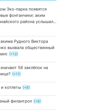
вом Эко-парке появятся
евые фонтанчики: аким
анайского района услышал...
 акима Рудного Виктора
нко вызвала общественный
нанс
+12
означают 56 заклёпок на
нице?
+11
 и котлеты
+8
зный филантроп
+8