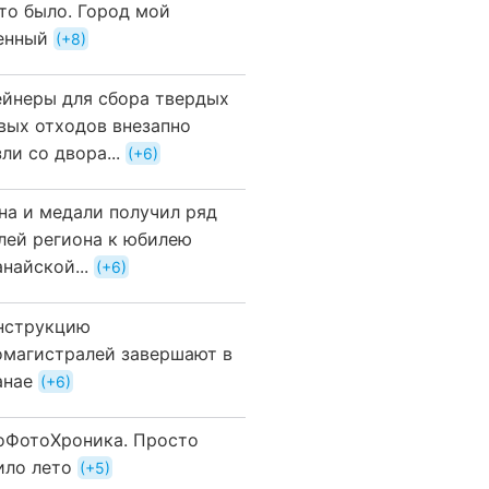
это было. Город мой
енный
+8
ейнеры для сбора твердых
вых отходов внезапно
ли со двора...
+6
на и медали получил ряд
лей региона к юбилею
найской...
+6
нструкцию
омагистралей завершают в
анае
+6
оФотоХроника. Просто
ило лето
+5