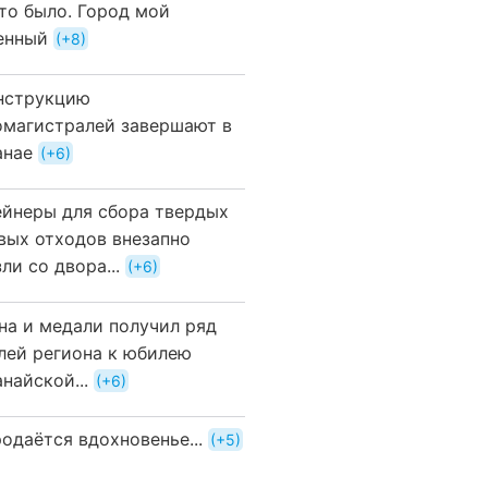
это было. Город мой
енный
+8
нструкцию
омагистралей завершают в
анае
+6
ейнеры для сбора твердых
вых отходов внезапно
ли со двора...
+6
на и медали получил ряд
лей региона к юбилею
найской...
+6
одаётся вдохновенье...
+5