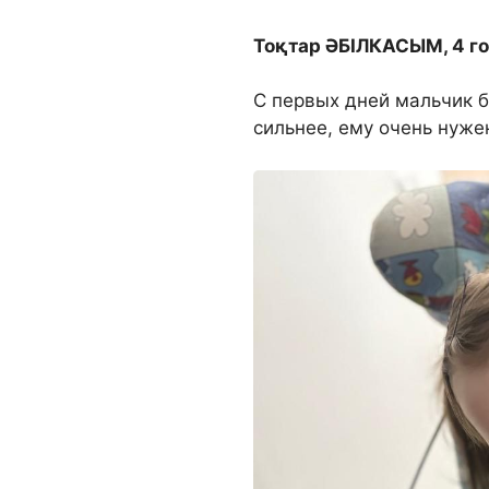
Тоқтар ӘБ
I
ЛКАСЫМ, 4 год
С первых дней мальчик б
сильнее, ему очень нуже