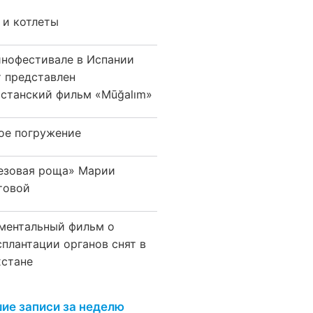
 и котлеты
инофестивале в Испании
т представлен
хстанский фильм «Mūğalım»
ое погружение
езовая роща» Марии
товой
ментальный фильм о
сплантации органов снят в
хстане
ие записи за неделю