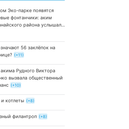
вом Эко-парке появятся
евые фонтанчики: аким
анайского района услышал...
означают 56 заклёпок на
нице?
+11
 акима Рудного Виктора
нко вызвала общественный
нанс
+10
 и котлеты
+8
зный филантроп
+8