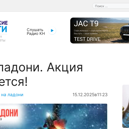
Поиск:
Слушать
Радио КН
ладони. Акция
ется!
 на ладони
15.12.2025
в
11:23