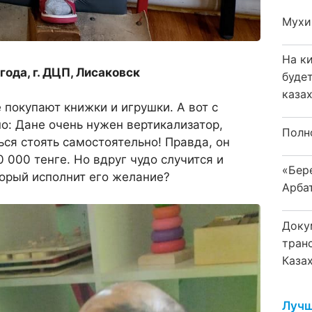
Мухи
На к
ода, г. ДЦП, Лисаковск
буде
каза
покупают книжки и игрушки. А вот с
о: Дане очень нужен вертикализатор,
Полн
ся стоять самостоятельно! Правда, он
 000 тенге. Но вдруг чудо случится и
«Бер
орый исполнит его желание?
Арба
Доку
тран
Каза
Лучш