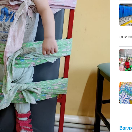
спис
Взгл