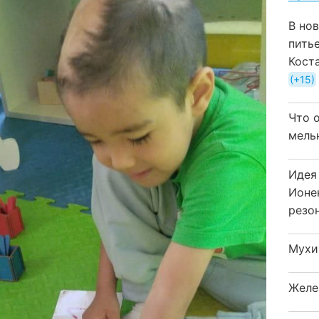
В но
пить
Кост
+15
Что 
мель
Идея
Ионе
резо
Мухи
Желе