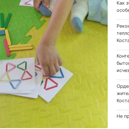
Как 
особ
Реко
тепл
Кост
Конт
быто
исчез
Орде
жите
Коста
Не пр