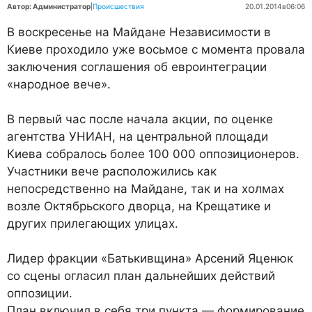
Автор: Администратор
|
Происшествия
20.01.2014
в
06:06
В воскресенье на Майдане Независимости в
Киеве проходило уже восьмое с момента провала
заключения соглашения об евроинтеграции
«народное вече».
В первый час после начала акции, по оценке
агентства УНИАН, на центральной площади
Киева собралось более 100 000 оппозиционеров.
Участники вече расположились как
непосредственно на Майдане, так и на холмах
возле Октябрьского дворца, на Крещатике и
других прилегающих улицах.
Лидер фракции «Батькивщина» Арсений Яценюк
со сцены огласил план дальнейших действий
оппозиции.
План включил в себя три пункта — формирование