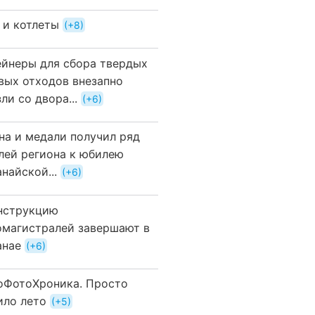
 и котлеты
+8
ейнеры для сбора твердых
вых отходов внезапно
ли со двора...
+6
на и медали получил ряд
лей региона к юбилею
найской...
+6
нструкцию
омагистралей завершают в
анае
+6
оФотоХроника. Просто
ило лето
+5