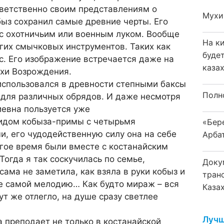
тветственно своим представлениям о
Мухи
быз сохранил самые древние черты. Его
 с охотничьим или военным луком. Вообще
На к
гих смычковых инструментов. Таких как
буде
ас. Его изображение встречается даже на
каза
охи Возрождения.
 использовался в древности степными баксы
Полн
для различных обрядов. И даже несмотря
иевна пользуется уже
идом кобыза-примы с четырьмя
«Бер
, его чудодейственную силу она на себе
Арба
ое время были вместе с костанайским
Тогда я так соскучилась по семье,
Доку
сама не заметила, как взяла в руки кобыз и
тран
е самой мелодию… Как будто мираж – вся
Каза
ут же отлегло, на душе сразу светлее
Лучш
 преподает не только в костанайской