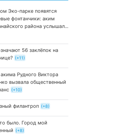
вом Эко-парке появятся
евые фонтанчики: аким
анайского района услышал...
означают 56 заклёпок на
нице?
+11
 акима Рудного Виктора
нко вызвала общественный
нанс
+10
зный филантроп
+8
это было. Город мой
енный
+8