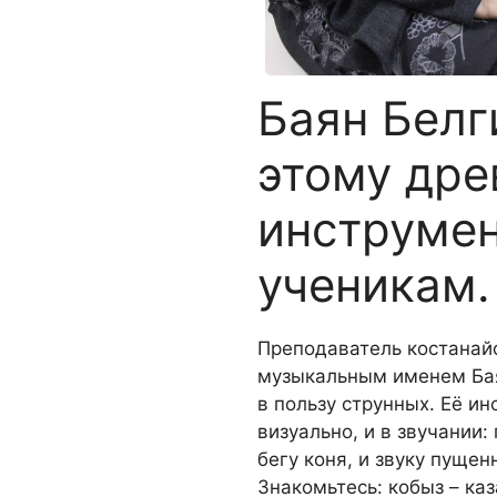
Баян Белг
этому дре
инструмен
ученикам.
П
реподаватель костанай
музыкальным именем Бая
в пользу струнных. Её ин
визуально, и в звучании:
бегу коня, и звуку пуще
Знакомьтесь: кобыз – к