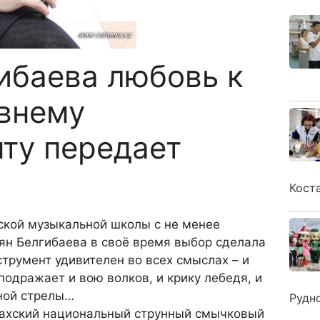
ибаева любовь к
внему
ту передает
Кост
ской музыкальной школы с не менее
н Белгибаева в своё время выбор сделала
струмент удивителен во всех смыслах – и
 подражает и вою волков, и крику лебедя, и
нной стрелы…
Рудн
азахский национальный струнный смычковый