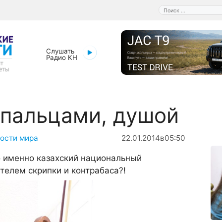
Поиск:
Слушать
Радио КН
 пальцами, душой
ости мира
22.01.2014
в
05:50
о именно казахский национальный
телем скрипки и контрабаса?!