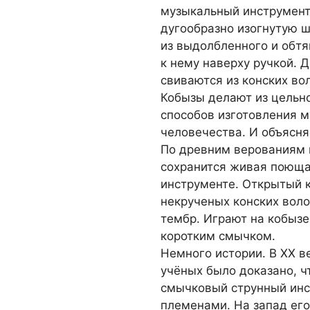
музыкальный инструмент
дуго­образно изогнутую 
из выдолбленного и обт
к нему наверху ручкой. 
свиваются из конских во
Кобызы делают из цельно
способов изготовления 
человечества. И объясня
По древним верованиям м
сохранится живая поющая
инструменте. Открытый к
некрученых конских воло
тембр. Играют на кобызе,
коротким смычком.
Немного истории. В XX в
учёных было доказано, ч
смычковый струнный инс
племенами. На запад его