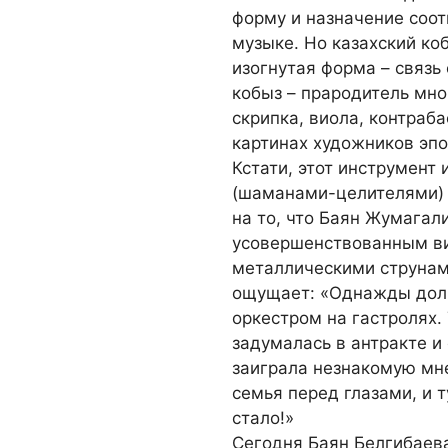
форму и назначение соо
музыке. Но казахский ко
изогнутая форма – связь
кобыз – прародитель мно
скрипка, виола, контраб
картинах художников эп
Кстати, этот инструмент
(шаманами-целителями) 
на то, что Баян Жумагал
усовершенствованным в
металлическими струнами
ощущает: «Однажды долг
оркестром на гастролях. 
задумалась в антракте и 
заиграла незнакомую мн
семья перед глазами, и т
стало!»
Сегодня Баян Белгибаева