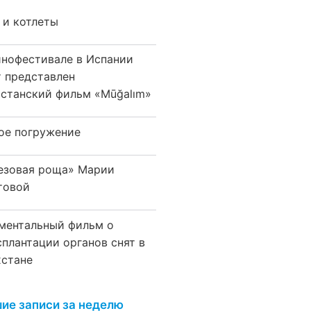
 и котлеты
инофестивале в Испании
т представлен
хстанский фильм «Mūğalım»
ое погружение
езовая роща» Марии
товой
ментальный фильм о
сплантации органов снят в
хстане
ие записи за неделю