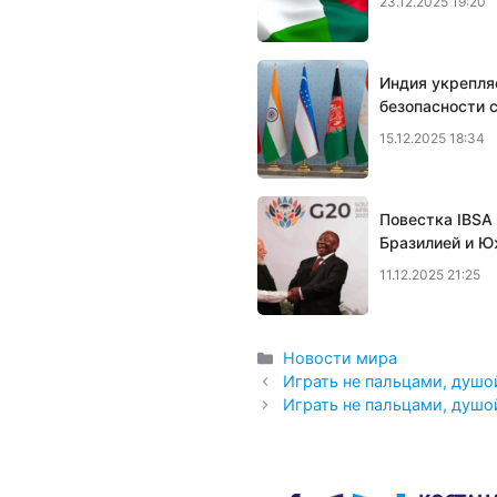
23.12.2025 19:20
Индия укрепля
безопасности 
15.12.2025 18:34
Повестка IBSA
Бразилией и Ю
11.12.2025 21:25
Рубрики
Новости мира
Играть не пальцами, душо
Играть не пальцами, душо