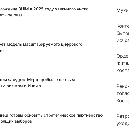
ложение BHIM в 2025 году увеличило число
Мухи
четыре раза
Конт
быто
исчез
ует модель масштабируемого цифрового
ия
Орде
жите
Коста
нии Фридрих Мерц прибыл с первым
ым визитом в Индию
Реко
тепл
Кост
адеш готовы обновить стратегическое партнёрство
Ретр
тоящих выборов
уход