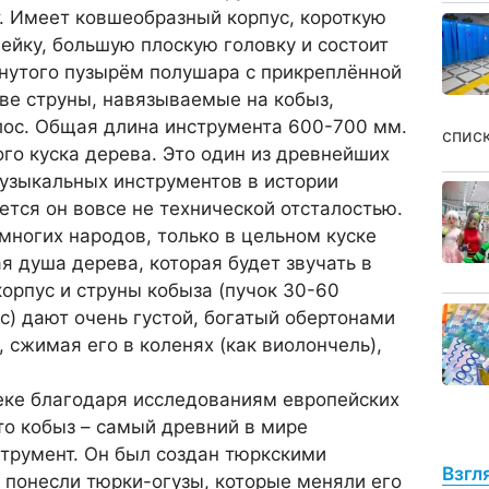
. Имеет ковшеобразный корпус, короткую
шейку, большую плоскую головку и состоит
янутого пузырём полушара с прикреплённой
Две струны, навязываемые на кобыз,
лос. Общая длина инструмента 600-700 мм.
спис
го куска дерева. Это один из древнейших
музыкальных инструментов в истории
ется он вовсе не технической отсталостью.
ногих народов, только в цельном куске
 душа дерева, которая будет звучать в
орпус и струны кобыза (пучок 30-60
с) дают очень густой, богатый обер­тонами
 сжимая его в коленях (как виолончель),
еке благодаря исследованиям европейских
то кобыз – самый древний в мире
трумент. Он был создан тюркскими
Взгл
 понесли тюрки-огузы, которые меняли его