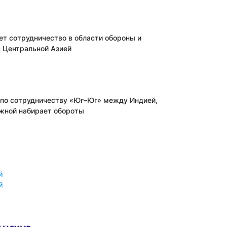
ет сотрудничество в области обороны и
с Центральной Азией
 по сотрудничеству «Юг–Юг» между Индией,
жной набирает обороты
й
й