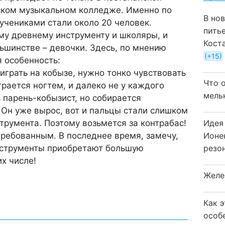
нском музыкальном колледже. Именно по
В но
учениками стали около 20 человек.
пить
му древнему инструменту и школяры, и
Кост
ьшинстве – девочки. Здесь, по мнению
+15
я особенность:
играть на кобызе, нужно тонко чувствовать
Что 
грается ногтем, и далеко не у каждого
мель
ь парень-кобызист, но собирается
Он уже вырос, вот и пальцы стали слишком
Идея
трумента. Поэтому возьмется за контрабас!
Ионе
требованным. В последнее время, замечу,
резо
нструменты приобретают большую
их числе!
Желе
Как 
особ