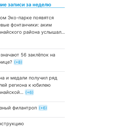
ие записи за неделю
вом Эко-парке появятся
евые фонтанчики: аким
анайского района услышал...
означают 56 заклёпок на
нице?
+8
на и медали получил ряд
лей региона к юбилею
найской...
+6
зный филантроп
+6
нструкцию