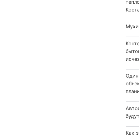
тепл
Кост
Мухи
Конт
быто
исчез
Один
объе
плани
Авто
будут
Как 