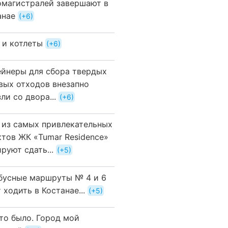
омагистралей завершают в
анае
+6
 и котлеты
+6
ейнеры для сбора твердых
вых отходов внезапно
ли со двора...
+6
 из самых привлекательных
ктов ЖК «Tumar Residence»
руют сдать...
+5
бусные маршруты № 4 и 6
 ходить в Костанае...
+5
это было. Город мой