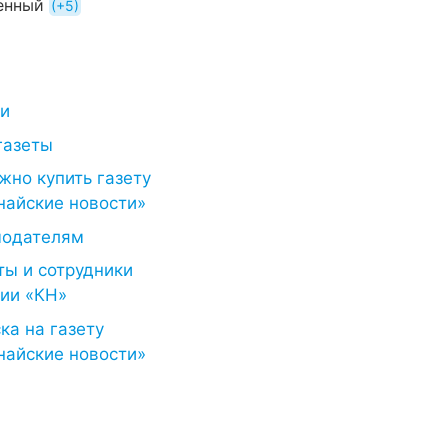
енный
+5
ти
газеты
жно купить газету
найские новости»
модателям
ты и сотрудники
ии «КН»
ка на газету
найские новости»