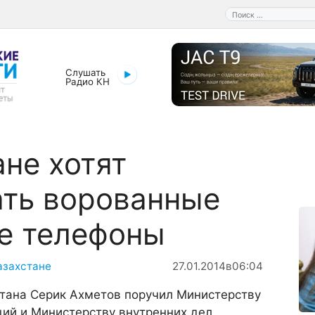
Поиск:
Слушать
Радио КН
ане хотят
ать ворованные
е телефоны
азахстане
27.01.2014
в
06:04
тана Серик Ахметов поручил Министерству
ций и Министерству внутренних дел