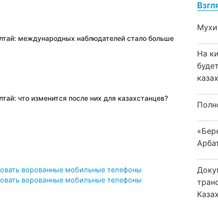
Взгл
Мухи
лтай: международных наблюдателей стало больше
На к
буде
каза
тай: что изменится после них для казахстанцев?
Полн
«Бер
Арба
Доку
ировать ворованные мобильные телефоны
ировать ворованные мобильные телефоны
тран
Каза