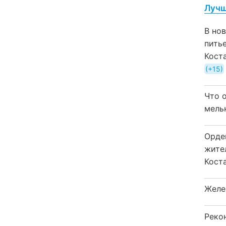
Лучш
В но
пить
Кост
+15
Что 
мель
Орде
жите
Коста
Желе
Реко