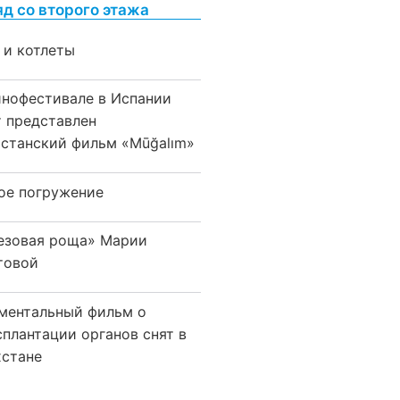
яд со второго этажа
 и котлеты
инофестивале в Испании
т представлен
хстанский фильм «Mūğalım»
ое погружение
езовая роща» Марии
товой
ментальный фильм о
сплантации органов снят в
хстане