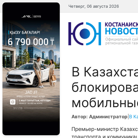
Перейти
Четверг, 06 августа 2026
к
содержимому
В Казахст
блокиров
мобильны
Автор: Администратор
|
В К
Премьер-министр Казахс
транспорта и коммуника