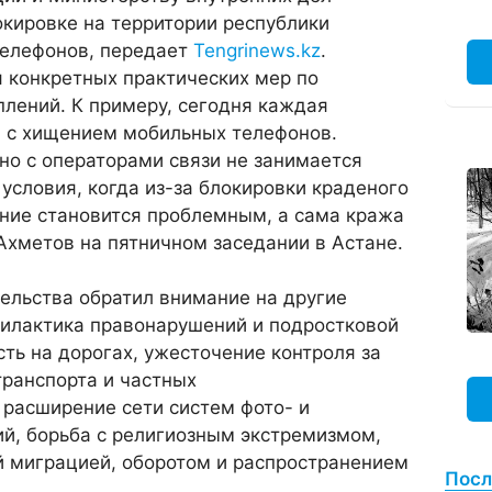
окировке на территории республики
елефонов, передает
Tengrinews.kz
.
 конкретных практических мер по
лений. К примеру, сегодня каждая
а с хищением мобильных телефонов.
но с операторами связи не занимается
 условия, когда из-за блокировки краденого
ание становится проблемным, а сама кража
Ахметов на пятничном заседании в Астане.
тельства обратил внимание на другие
филактика правонарушений и подростковой
сть на дорогах, ужесточение контроля за
транспорта и частных
 расширение сети систем фото- и
й, борьба с религиозным экстремизмом,
й миграцией, оборотом и распространением
Посл