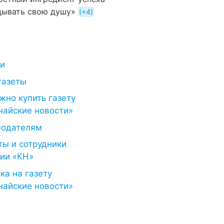
дывать свою душу»
+4
ти
газеты
жно купить газету
найские новости»
модателям
ты и сотрудники
ии «КН»
ка на газету
найские новости»