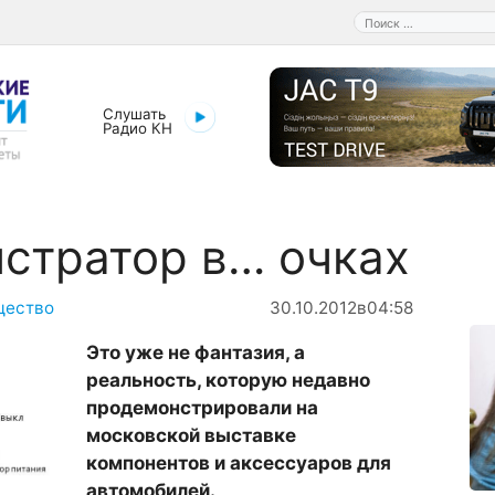
Поиск:
Слушать
Радио КН
стратор в… очках
щество
30.10.2012
в
04:58
Это
уже
не
фантазия
,
а
реальность
,
которую
недавно
продемонстрировали
на
московской
выставке
компонентов
и
аксессуаров
для
автомобилей
.