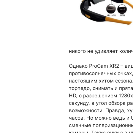
никого не удивляет коли
Однако ProCam XR2 – вид
противосолнечных очках,
настоящим хитом сезона.
торпедо, снимать и прят
HD, с разрешением 1280х
секунду, а угол обзора 
возможности. Правда, ху
часов. Но можно ведь и 
сменные поляризационные
камеры. Такие очки с вид