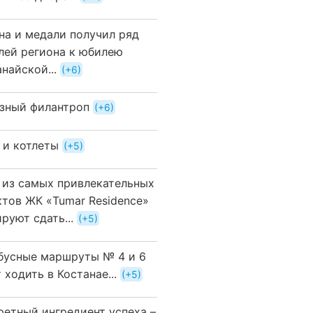
на и медали получил ряд
лей региона к юбилею
найской...
+6
зный филантроп
+6
 и котлеты
+5
 из самых привлекательных
ктов ЖК «Tumar Residence»
руют сдать...
+5
бусные маршруты № 4 и 6
 ходить в Костанае...
+5
ретный ингредиент успеха –