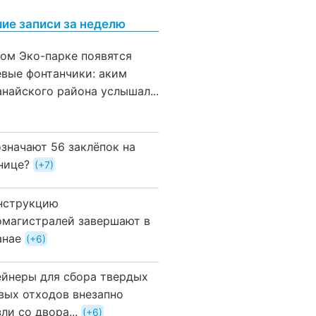
ие записи за неделю
вом Эко-парке появятся
евые фонтанчики: аким
анайского района услышал...
означают 56 заклёпок на
нице?
+7
нструкцию
омагистралей завершают в
анае
+6
ейнеры для сбора твердых
вых отходов внезапно
ли со двора...
+6