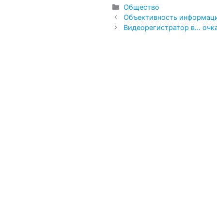
Рубрики
Общество
Объективность информаци
Видеорегистратор в… очк