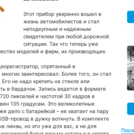
Этот прибор уверенно вошел в
жизнь автомобилистов и стал
неподкупным и надежным
свидетелем при любой дорожной
ситуации. Так что теперь уже
чество моделей и фирм, их производящих.
еорегистратор, спрятанный в
 многих заинтересовал. Более того, он стал
 Его не надо крепить на стекле или
ать в бардачок. Запись ведется в формате
720 пикселей и частотой 30 кадров в
равен 135 градусам. Это великолепные
же дело с батарейкой – ее хватает на пару
USB-провод в дужку воткнуть. В комплекте
 линзы, но это уже для вас, а не для
Посл
еокамерой будут весьма кстати и в спорте,