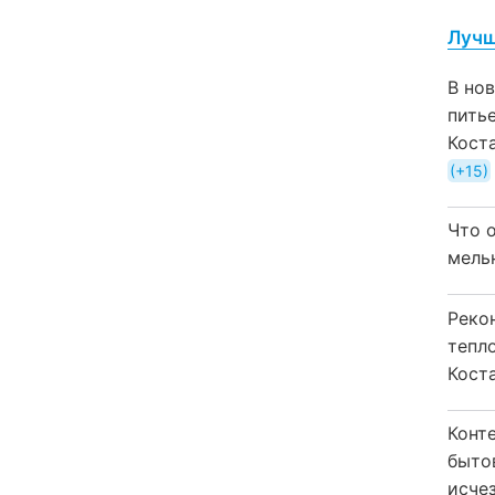
Лучш
В но
пить
Кост
+15
Что 
мель
Реко
тепл
Кост
Конт
быто
исчез