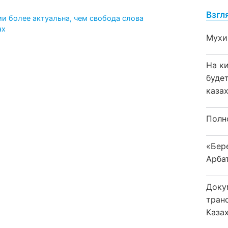
Взгл
и более актуальна, чем свобода слова
ах
Мухи
На к
буде
каза
Полн
«Бер
Арба
Доку
тран
Каза