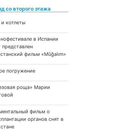
яд со второго этажа
 и котлеты
инофестивале в Испании
т представлен
хстанский фильм «Mūğalım»
ое погружение
езовая роща» Марии
товой
ментальный фильм о
сплантации органов снят в
хстане