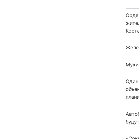
Орде
жите
Коста
Желе
Мухи
Один
объе
плани
Авто
будут
«Сек