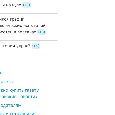
ый на нуле
+5
ился график
авлических испытаний
осетей в Костанае
+5
истории украл?
+5
ти
газеты
жно купить газету
найские новости»
модателям
ты и сотрудники