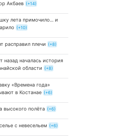
ор Акбаев
+14
шку лета примочило... и
арило
+10
нт расправил плечи
+8
ет назад началась история
анайской области
+8
авку «Времена года»
ывают в Костанае
+6
а высокого полёта
+6
селье с невесельем
+6