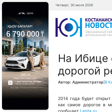
Перейти
Четверг, 30 июля 2026
к
содержимому
На Ибице
дорогой р
Автор: Администратор
|
В К
2014 года будет открыт 
как самое дорогое в м
сообщает
Lenta.ru
.