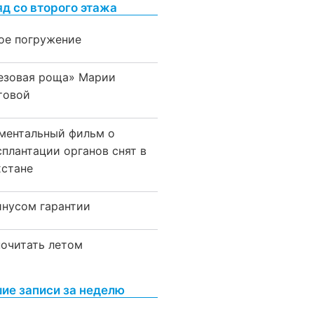
яд со второго этажа
ое погружение
езовая роща» Марии
товой
ментальный фильм о
сплантации органов снят в
хстане
инусом гарантии
почитать летом
ие записи за неделю