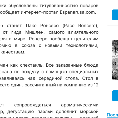
нки обусловлены титулованностью поваров
сообщает интернет-портал Espanarusa.com.
on станет Пако Ронсеро (Paco Roncero),
д от гида Мишлен, самого влиятельного
теля в мире. Ронсеро пообещал ценителям
номию в союзе с новыми технологиями,
 качествам.
уман как спектакль. Все заказанные блюда
торана по воздуху с помощью специальных
навливаясь над серединой стола. Стол в
сего один, рассчитанный на компанию из 12
 сопровождаться ароматическими
р, дегустацию паэльи дополнит морской
Посл
апахи цветов, холодных закусок — ледяной