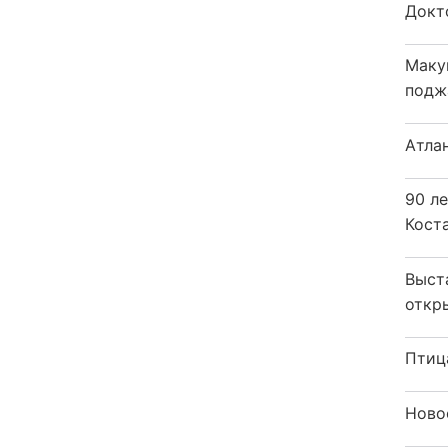
Докт
Маку
подж
Атла
90 л
Кост
Выст
откр
Птиц
Ново