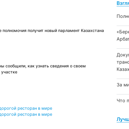
Взгл
Полн
ие полномочия получит новый парламент Казахстана
«Бер
Арба
Доку
тран
ы сообщили, как узнать сведения о своем
Каза
 участке
За м
Что 
дорогой ресторан в мире
дорогой ресторан в мире
Лучш