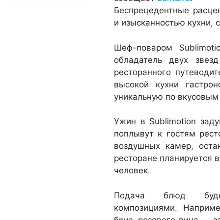
Беспрецедентные расце
и изысканностью кухни, 
Шеф-поваром Sublimoti
обладатель двух звез
ресторанного путеводи
высокой кухни гастро
уникальную по вкусовым
Ужин в Sublimotion зад
поплывут к гостям рес
воздушных камер, оста
ресторане планируется в
человек.
Подача блюд будет
композициями. Наприме
бриз, розового вина — з