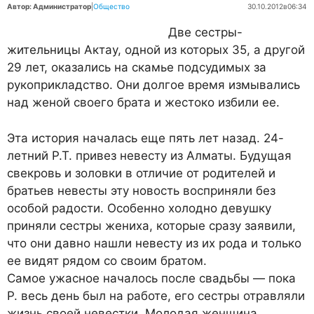
Автор: Администратор
|
Общество
30.10.2012
в
06:34
Две сестры-
жительницы Актау, одной из которых 35, а другой
29 лет, оказались на скамье подсудимых за
рукоприкладство. Они долгое время измывались
над женой своего брата и жестоко избили ее.
Эта история началась еще пять лет назад. 24-
летний Р.Т. привез невесту из Алматы. Будущая
свекровь и золовки в отличие от родителей и
братьев невесты эту новость восприняли без
особой радости. Особенно холодно девушку
приняли сестры жениха, которые сразу заявили,
что они давно нашли невесту из их рода и только
ее видят рядом со своим братом.
Самое ужасное началось после свадьбы — пока
Р. весь день был на работе, его сестры отравляли
жизнь своей невестки. Молодая женщина