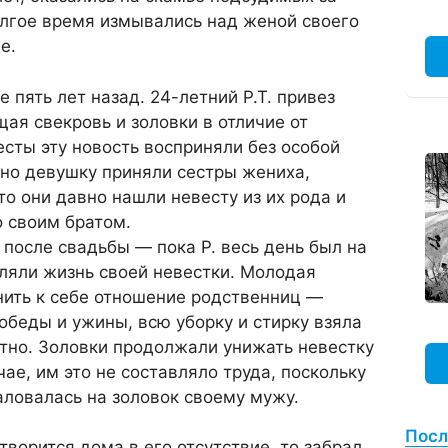
олгое время измывались над женой своего
е.
 пять лет назад. 24-летний Р.Т. привез
щая свекровь и золовки в отличие от
есты эту новость восприняли без особой
дно девушку приняли сестры жениха,
то они давно нашли невесту из их рода и
о своим братом.
после свадьбы — пока Р. весь день был на
вляли жизнь своей невестки. Молодая
ить к себе отношение родственниц —
 обеды и ужины, всю уборку и стирку взяла
етно. Золовки продолжали унижать невестку
ае, им это не составляло труда, поскольку
ловалась на золовок своему мужу.
Посл
 творится дома в его отсутствие, то забрал