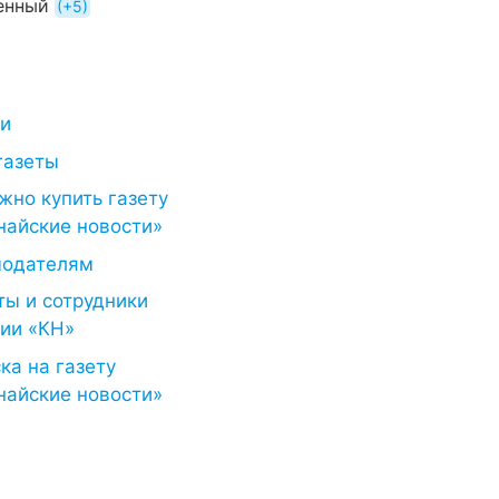
енный
+5
ти
газеты
жно купить газету
найские новости»
модателям
ты и сотрудники
ии «КН»
ка на газету
найские новости»