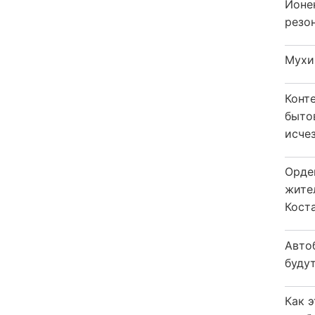
Ионе
резо
Мухи
Конт
быто
исчез
Орде
жите
Коста
Авто
будут
Как 