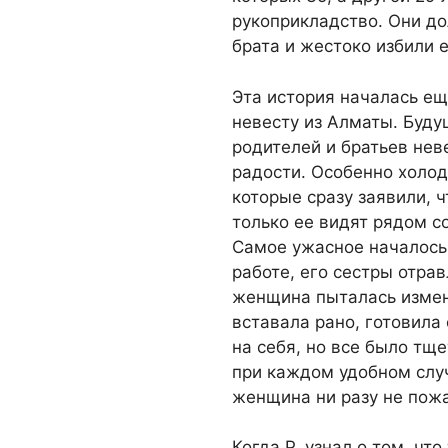
рукоприкладство. Они д
брата и жестоко избили е
Эта история началась еще
невесту из Алматы. Буду
родителей и братьев нев
радости. Особенно холо
которые сразу заявили, ч
только ее видят рядом с
Самое ужасное началось 
работе, его сестры отра
женщина пыталась измен
вставала рано, готовила
на себя, но все было тщ
при каждом удобном случ
женщина ни разу не пожа
Когда Р. узнал о том, что