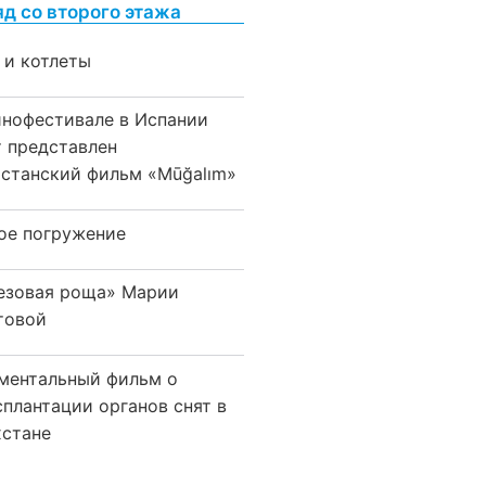
яд со второго этажа
 и котлеты
инофестивале в Испании
т представлен
хстанский фильм «Mūğalım»
ое погружение
езовая роща» Марии
товой
ментальный фильм о
сплантации органов снят в
хстане