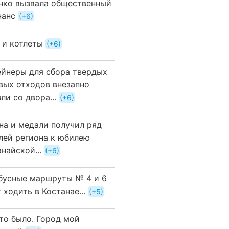
нко вызвала общественный
нанс
+6
 и котлеты
+6
ейнеры для сбора твердых
вых отходов внезапно
ли со двора...
+6
на и медали получил ряд
лей региона к юбилею
найской...
+6
бусные маршруты № 4 и 6
 ходить в Костанае...
+5
это было. Город мой