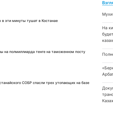
Взгл
Мухи
 в эти минуты тушат в Костанае
На к
буде
каза
пы на полмиллиарда тенге на таможенном посту
Полн
«Бер
Арба
станайского СОБР спасли трех утопающих на базе
Доку
тран
Каза