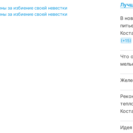
Лучш
ны за избиение своей невестки
ны за избиение своей невестки
В но
пить
Кост
+15
Что 
мель
Желе
Реко
тепл
Кост
Идея