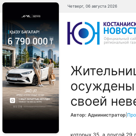
Перейти
Четверг, 06 августа 2026
к
содержимому
Жительни
осуждены 
своей нев
Автор: Администратор
|
Про
которых 35, а другой 29 