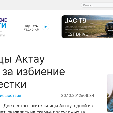
Поиск:
Слушать
Радио КН
цы Актау
за избиение
естки
исшествия
30.10.2012
в
06:34
Две сестры- жительницы Актау, одной из
лет, оказались на скамье подсудимых за