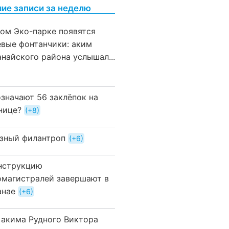
ие записи за неделю
вом Эко-парке появятся
евые фонтанчики: аким
анайского района услышал...
означают 56 заклёпок на
нице?
+8
зный филантроп
+6
нструкцию
омагистралей завершают в
анае
+6
 акима Рудного Виктора