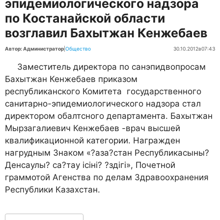
эпидемиологического надзора
по Костанайской области
возглавил Бахытжан Кенжебаев
Автор: Администратор
|
Общество
30.10.2012
в
07:43
Заместитель директора по санэпидвопросам
Бахытжан Кенжебаев приказом
республиканского Комитета государственного
санитарно-эпидемиологического надзора стал
директором обалтсного департамента. Бахытжан
Мырзагалиевич Кенжебаев -врач высшей
квалификационной категории. Награжден
нагрудным Знаком «?аза?стан Республикасыны?
Денсаулы? са?тау ісіні? ?здігі», Почетной
граммотой Агенства по делам Здравоохранения
Республики Казахстан.