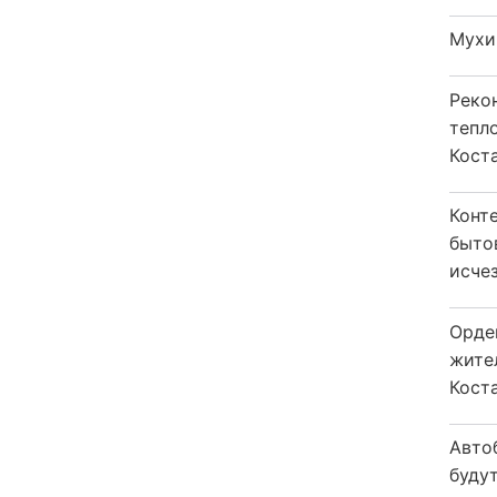
Мухи
Реко
тепл
Кост
Конт
быто
исчез
Орде
жите
Коста
Авто
будут