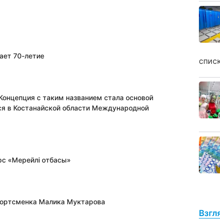
ает 70-летие
спис
Концепция с таким названием стала основой
ся в Костанайской области Международной
рс «Мерейлi отбасы»
спортсменка Малика Муктарова
Взгл