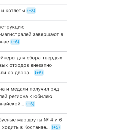
 и котлеты
+8
нструкцию
омагистралей завершают в
анае
+6
ейнеры для сбора твердых
вых отходов внезапно
ли со двора...
+6
на и медали получил ряд
лей региона к юбилею
найской...
+6
бусные маршруты № 4 и 6
 ходить в Костанае...
+5