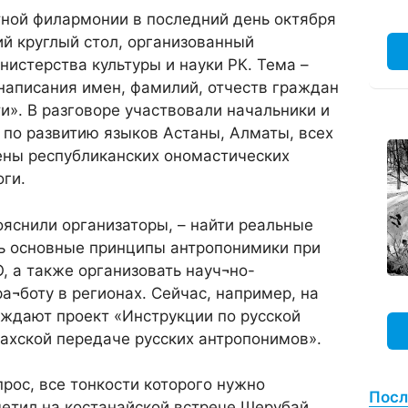
тной филармонии в последний день октября
й круглый стол, организованный
истерства культуры и науки РК. Тема –
написания имен, фамилий, отчеств граждан
и». В разговоре участвовали начальники и
по развитию языков Астаны, Алматы, всех
ены республиканских ономастических
оги.
пояснили организаторы, – найти реальные
ть основные принципы антропонимики при
, а также организовать науч¬но-
а¬боту в регионах. Сейчас, например, на
уждают проект «Инструкции по русской
захской передаче русских антропонимов».
прос, все тонкости которого нужно
Посл
метил на костанайской встрече Шерубай