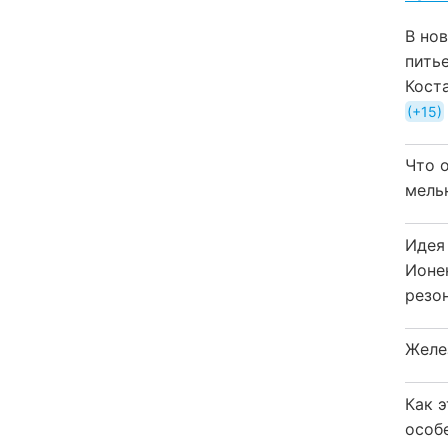
В но
пить
Кост
+15
Что 
мель
Идея
Ионе
резо
Желе
Как 
особ