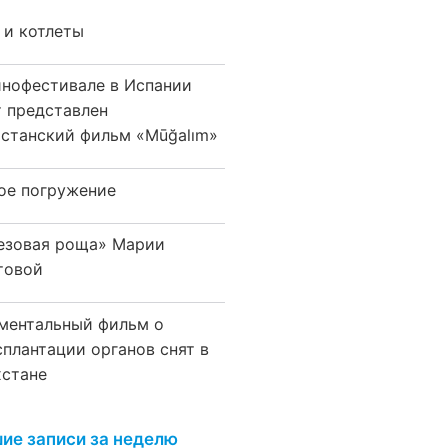
 и котлеты
инофестивале в Испании
т представлен
хстанский фильм «Mūğalım»
ое погружение
езовая роща» Марии
товой
ментальный фильм о
сплантации органов снят в
хстане
ие записи за неделю