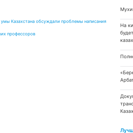
Мухи
е умы Казахстана обсуждали проблемы написания
На к
буде
ших профессоров
каза
Полн
«Бер
Арба
Доку
тран
Каза
Лучш