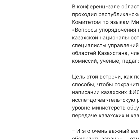
В конференц-зале облас
проходил республикански
Комитетом по языкам Мин
«Вопросы упорядочения 
казахской национальност
специалисты управлений 
областей Казахстана, чл
комиссий, ученые, педаг
Цель этой встречи, как 
способы, чтобы сохрани
написании казахских ФИО
иссле¬до¬ва¬тель¬скую р
уровне министерств обс
передаче казахских и ка
– И это очень важный во
обсуждать заранее, – от