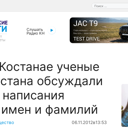
Поиск:
Слушать
Радио КН
 Костанае ученые
стана обсуждали
 написания
 имен и фамилий
щество
06.11.2012
в
13:53