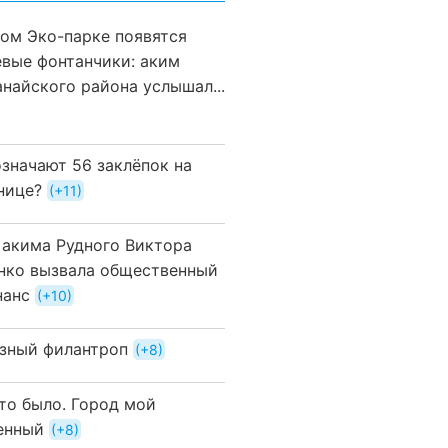
вом Эко-парке появятся
евые фонтанчики: аким
анайского района услышал...
означают 56 заклёпок на
нице?
+11
 акима Рудного Виктора
нко вызвала общественный
нанс
+10
зный филантроп
+8
это было. Город мой
енный
+8