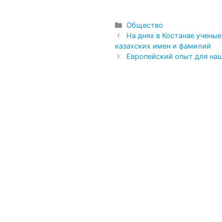
Рубрики
Общество
На днях в Костанае учены
казахских имен и фамилий
Европейский опыт для на