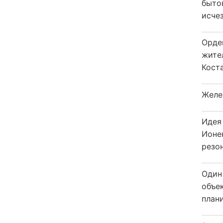
быто
исчез
Орде
жите
Коста
Желе
Идея
Ионе
резо
Один
объе
плани