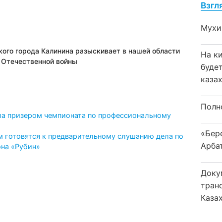
Взгл
Мухи
кого города Калинина разыскивает в нашей области
На к
 Отечественной войны
буде
каза
Полн
 призером чемпионата по профессиональному
«Бер
м готовятся к предварительному слушанию дела по
Арба
на «Рубин»
Доку
тран
Каза