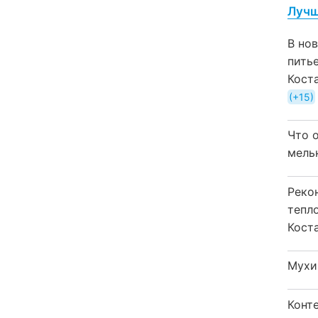
Лучш
В но
пить
Кост
+15
Что 
мель
Реко
тепл
Кост
Мухи
Конт