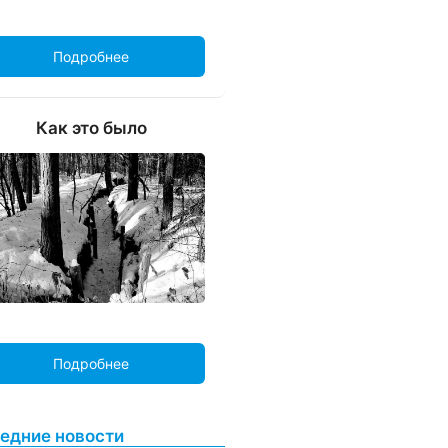
воинскими почестями.
Подробнее
Как это было
Подробнее
едние новости