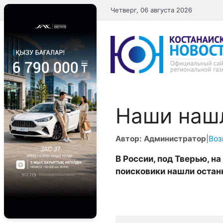
Перейти
Четверг, 06 августа 2026
к
содержимому
Наши наш
Автор: Администратор
|
Воз
В России, под Тверью, н
поисковики нашли остан