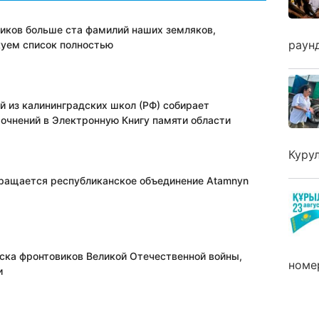
виков больше ста фамилий наших земляков,
раун
куем список полностью
й из калининградских школ (РФ) собирает
очнений в Электронную Книгу памяти области
Куру
бращается республиканское объединение Atamnyn
ска фронтовиков Великой Отечественной войны,
номе
и