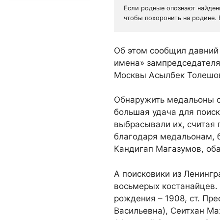
Если родные опознают найденн
чтобы похоронить на родине.
Об этом сообщил давний
имена» зампредседателя
Москвы Асылбек Толешо
Обнаружить медальоны с
большая удача для поиск
выбрасывали их, считая 
благодаря медальонам, 
Кандигап Магазумов, оба
А поисковики из Ленинг
восьмерых костанайцев. 
рождения – 1908, ст. Пр
Васильевна), Сеитхан Ма