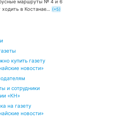
бусные маршруты № 4 и 6
 ходить в Костанае...
+5
ти
газеты
жно купить газету
найские новости»
модателям
ты и сотрудники
ии «КН»
ка на газету
найские новости»