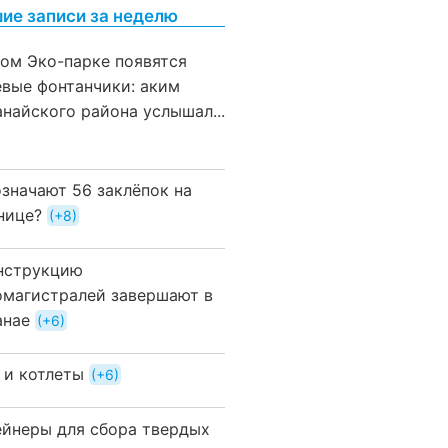
ие записи за неделю
вом Эко-парке появятся
евые фонтанчики: аким
анайского района услышал...
означают 56 заклёпок на
нице?
+8
нструкцию
омагистралей завершают в
анае
+6
 и котлеты
+6
ейнеры для сбора твердых