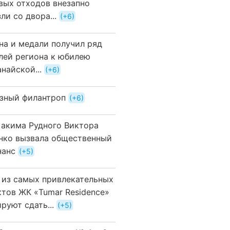
вых отходов внезапно
ли со двора...
+6
на и медали получил ряд
лей региона к юбилею
найской...
+6
зный филантроп
+6
 акима Рудного Виктора
нко вызвала общественный
нанс
+5
 из самых привлекательных
ктов ЖК «Tumar Residence»
руют сдать...
+5