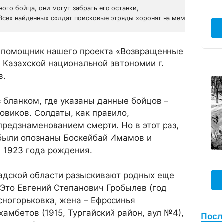
ого бойца, они могут забрать его останки,

 Всех найденных солдат поисковые отряды хоронят на мемориалах с 
 помощник нашего проекта «Возвращенные
 Казахской национальной автономии г.
в.
 бланком, где указаны данные бойцов –
овиков. Солдаты, как правило,
предзнаменованием смерти. Но в этот раз,
были опознаны Боскейбай Имамов и
 1923 года рождения.
радской области разыскивают родных еще
Это Евгений Степанович Гробылев (год
есногорьковка, жена – Ефросинья
хамбетов (1915, Тургайский район, аул №4),
Посл