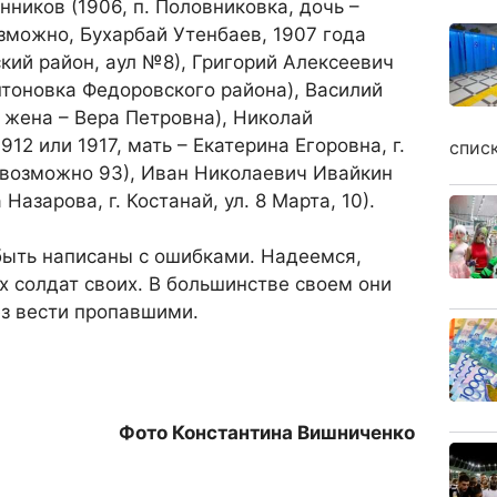
ников (1906, п. Половниковка, дочь –
зможно, Бухарбай Утенбаев, 1907 года
ий район, аул №8), Григорий Алексеевич
нтоновка Федоровского района), Василий
 жена – Вера Петровна), Николай
12 или 1917, мать – Екатерина Егоровна, г.
спис
, возможно 93), Иван Николаевич Ивайкин
Назарова, г. Костанай, ул. 8 Марта, 10).
быть написаны с ошибками. Надеемся,
х солдат своих. В большинстве своем они
ез вести пропавшими.
Фото Константина Вишниченко