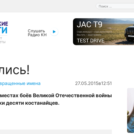
Поиск:
Слушать
Радио КН
лись!
вращенные имена
27.05.2015
в
12:51
а местах боёв Великой Отечественной войны
ки десяти костанайцев.