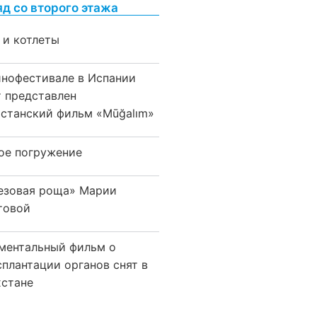
яд со второго этажа
 и котлеты
инофестивале в Испании
т представлен
хстанский фильм «Mūğalım»
ое погружение
езовая роща» Марии
товой
ментальный фильм о
сплантации органов снят в
хстане