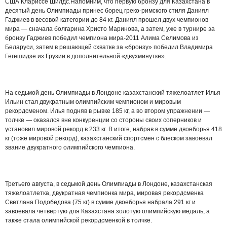
США Клариссе Шилдс.Напомним, что первую бронзу для Казахстана в
десятый день Олимпиады принес борец греко-римского стиля Даниял
Гаджиев в весовой категории до 84 кг. Даниял прошел двух чемпионов
мира — сначала болгарина Христо Маринова, а затем, уже в турнире за
бронзу Гаджиев победил чемпиона мира-2011 Алима Селимова из
Беларуси, затем в решающей схватке за «бронзу» победил Владимира
Гегешидзе из Грузии в дополнительной «двухминутке».
На седьмой день Олимпиады в Лондоне казахстанский тяжелоатлет Илья
Ильин стал двукратным олимпийским чемпионом и мировым
рекордсменом. Илья подняв в рывке 185 кг, а во втором упражнении —
толчке — оказался вне конкуренции со стороны своих соперников и
установил мировой рекорд в 233 кг. В итоге, набрав в сумме двоеборья 418
кг (тоже мировой рекорд), казахстанский спортсмен с блеском завоевал
звание двукратного олимпийского чемпиона.
Третьего августа, в седьмой день Олимпиады в Лондоне, казахстанская
тяжелоатлетка, двукратная чемпионка мира, мировая рекордсменка
Светлана Подобедова (75 кг) в сумме двоеборья набрала 291 кг и
завоевала четвертую для Казахстана золотую олимпийскую медаль, а
также стала олимпийской рекордсменкой в толчке.