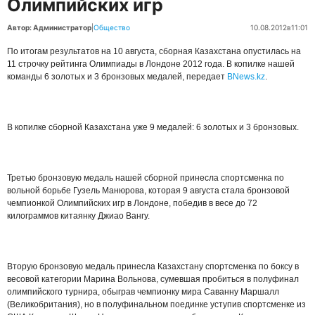
Олимпийских игр
Автор: Администратор
|
Общество
10.08.2012
в
11:01
По итогам результатов на 10 августа, сборная Казахстана опустилась на
11 строчку рейтинга Олимпиады в Лондоне 2012 года. В копилке нашей
команды 6 золотых и 3 бронзовых медалей, передает
BNews.kz
.
В копилке сборной Казахстана уже 9 медалей: 6 золотых и 3 бронзовых.
Третью бронзовую медаль нашей сборной принесла спортсменка по
вольной борьбе Гузель Манюрова, которая 9 августа стала бронзовой
чемпионкой Олимпийских игр в Лондоне, победив в весе до 72
килограммов китаянку Джиао Вангу.
Вторую бронзовую медаль принесла Казахстану спортсменка по боксу в
весовой категории Марина Вольнова, сумевшая пробиться в полуфинал
олимпийского турнира, обыграв чемпионку мира Саванну Маршалл
(Великобритания), но в полуфинальном поединке уступив спортсменке из