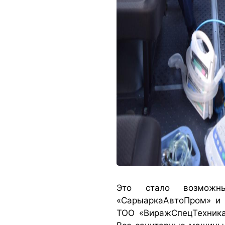
Это стало возможны
«СарыаркаАвтоПром» и 
ТОО «ВиражСпецТехника