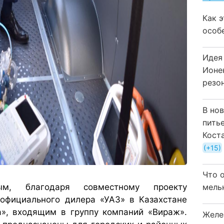
Как 
особ
Идея
Ионе
резо
В но
пить
Кост
+15
Что 
м, благодаря совместному проекту
мель
официального дилера «УАЗ» в Казахстане
», входящим в группу компаний «Вираж».
Желе