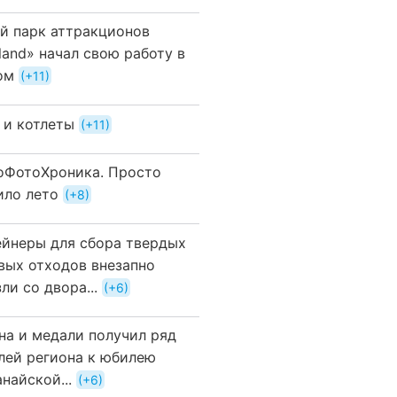
й парк аттракционов
land» начал свою работу в
ом
+11
 и котлеты
+11
оФотоХроника. Просто
ило лето
+8
ейнеры для сбора твердых
вых отходов внезапно
ли со двора...
+6
на и медали получил ряд
лей региона к юбилею
найской...
+6