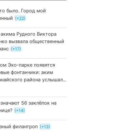
это было. Город мой
енный
+22
 акима Рудного Виктора
нко вызвала общественный
нанс
+17
вом Эко-парке появятся
евые фонтанчики: аким
анайского района услышал...
означают 56 заклёпок на
нице?
+14
зный филантроп
+13