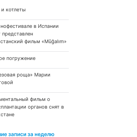
 и котлеты
инофестивале в Испании
т представлен
хстанский фильм «Mūğalım»
ое погружение
езовая роща» Марии
товой
ментальный фильм о
сплантации органов снят в
хстане
ие записи за неделю