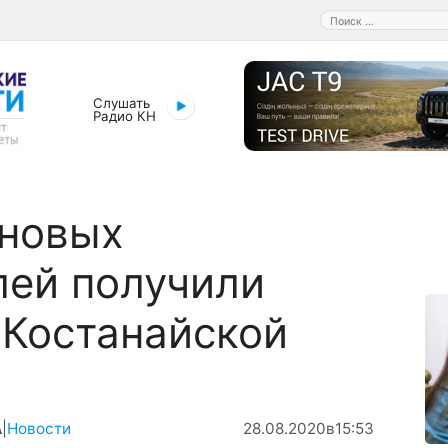
Поиск:
Слушать
Радио КН
 новых
лей получили
Костанайской
А
|
Новости
28.08.2020
в
15:53