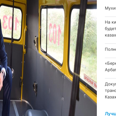
Мухи
На к
буде
каза
Полн
«Бер
Арба
Доку
тран
Каза
Лучш