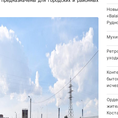
 предназначены для городских и районных
Новы
«Bala
Рудн
Мухи
Ретр
уход
Конт
быто
исчез
Орде
жите
Коста