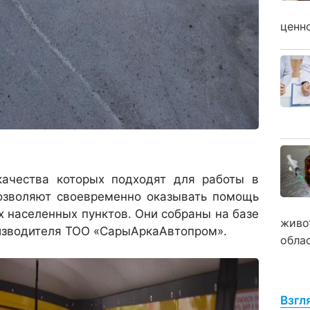
ценн
ачества которых подходят для работы в
позволяют своевременно оказывать помощь
 населенных пунктов. Они собраны на базе
живо
изводителя ТОО «СарыАркаАвтопром».
обла
Взгл