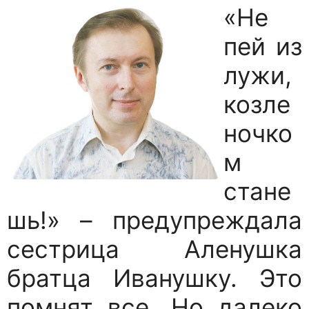
«Не
пей из
лужи,
козле
ночко
м
стане
шь!» – предупреждала
сестрица Аленушка
братца Иванушку. Это
помнят все. Но далеко