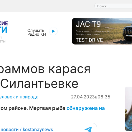
Поиск:
Слушать
Радио КН
раммов карася
 Силантьевке
еловек и природа
27.04.2023
в
06:35
ком районе. Мертвая рыба
обнаружена на