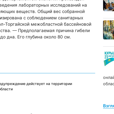
оведения лабораторных исследований на
няющих веществ. Общий вес собранной
лизирована с соблюдением санитарных
ол-Торгайской межобластной бассейновой
йства. — Предполагаемая причина гибели
о дна. Его глубина около 80 см.
онла
обла
дупреждение действует на территории
области
Взгл