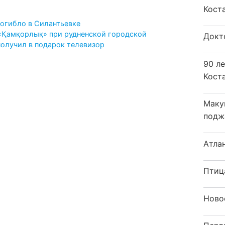
Кост
огибло в Силантьевке
«Қамқорлық» при рудненской городской
Докт
олучил в подарок телевизор
90 л
Кост
Маку
подж
Атла
Птиц
Ново