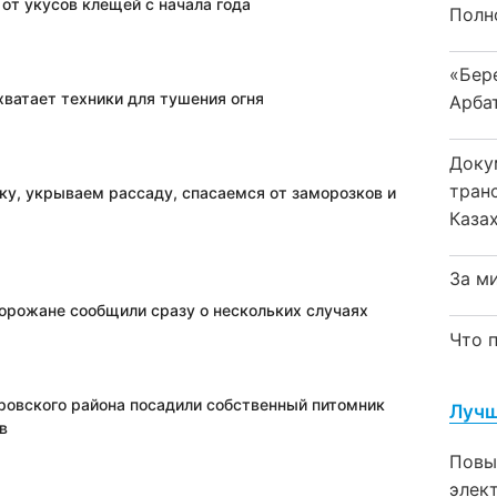
 от укусов клещей с начала года
Полн
«Бер
хватает техники для тушения огня
Арба
Доку
тран
ку, укрываем рассаду, спасаемся от заморозков и
Каза
За м
Горожане сообщили сразу о нескольких случаях
Что 
овского района посадили собственный питомник
Лучш
в
Повы
элек