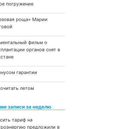
ое погружение
езовая роща» Марии
товой
ментальный фильм о
сплантации органов снят в
хстане
инусом гарантии
почитать летом
ие записи за неделю
сить тариф на
троэнергию предложили в