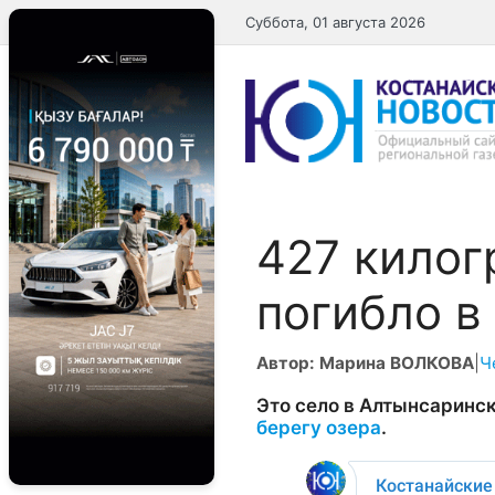
Перейти
Суббота, 01 августа 2026
к
содержимому
427 килог
погибло в
Автор: Марина ВОЛКОВА
|
Ч
Это село в Алтынсаринс
берегу озера
.