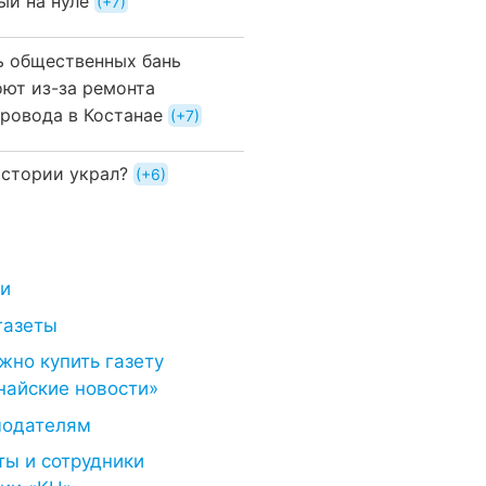
ый на нуле
+7
ь общественных бань
оют из-за ремонта
провода в Костанае
+7
истории украл?
+6
ти
газеты
жно купить газету
найские новости»
модателям
ты и сотрудники