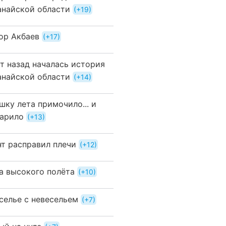
анайской области
+19
ор Акбаев
+17
ет назад началась история
анайской области
+14
шку лета примочило... и
арило
+13
нт расправил плечи
+12
а высокого полёта
+10
селье с невесельем
+7