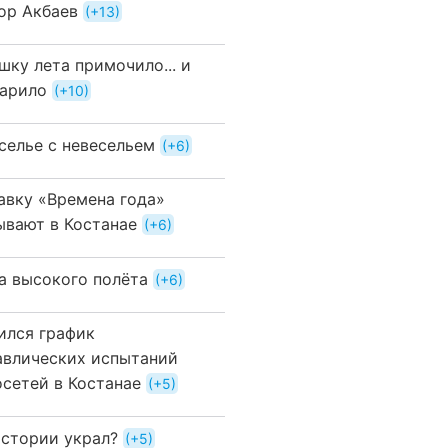
ор Акбаев
+13
шку лета примочило... и
арило
+10
селье с невесельем
+6
авку «Времена года»
ывают в Костанае
+6
а высокого полёта
+6
ился график
авлических испытаний
осетей в Костанае
+5
истории украл?
+5