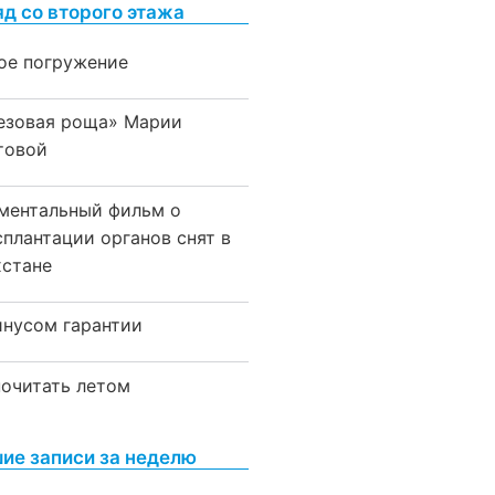
яд со второго этажа
ое погружение
езовая роща» Марии
товой
ментальный фильм о
сплантации органов снят в
хстане
инусом гарантии
почитать летом
ие записи за неделю