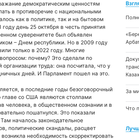
Взгл
дражание демократическим ценностям
пать в противоречие с национальными
Полн
лось как в политике, так и на бытовом
 году день 25 октября в честь принятия
«Бер
венном суверенитете был объявлен
Арба
ком – Днем республики. Но в 2009 году
вили только в 2022 году. Многие
вопросом: почему? Это сделали по
Доку
организации труда: она посчитала, что у
тран
ничных дней. И Парламент пошел на это.
Каза
ляется, в последние годы безоговорочный
За м
во главе со США являются столпами
в человека, в общественном сознании и в
Что 
овательно пошатнулся. Это показали
Там началось законодательное
в, политические скандалы, расцвет
Лучш
 возникла необходимость скорректировать