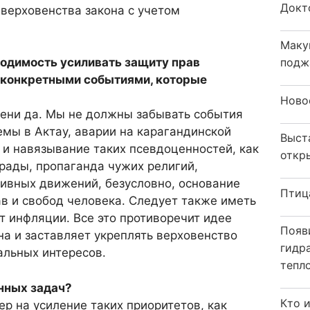
Докт
 верховенства закона с учетом
Маку
ходимость усиливать защиту прав
подж
с конкретными событиями, которые
Ново
пени да. Мы не должны забывать события
емы в Актау, аварии на карагандинской
Выст
а и навязывание таких псевдоценностей, как
откр
рады, пропаганда чужих религий,
тивных движений, безусловно, основание
Птиц
в и свобод человека. Следует также иметь
т инфляции. Все это противоречит идее
Появ
а и заставляет укреплять верховенство
гидр
альных интересов.
тепл
енных задач?
Кто 
ер на усиление таких приоритетов, как