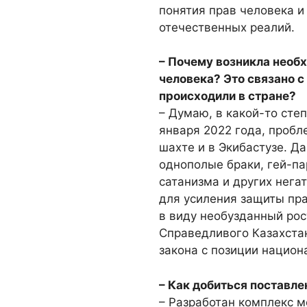
понятия прав человека и
отечественных реалий.
– Почему возникла необ
человека? Это связано 
происходили в стране?
– Думаю, в какой-то сте
января 2022 года, пробл
шахте и в Экибастузе. Д
однополые браки, гей-па
сатанизма и других нега
для усиления защиты пра
в виду необузданный рос
Справедливого Казахстан
закона с позиции национ
– Как добиться поставл
– Разработан комплекс м