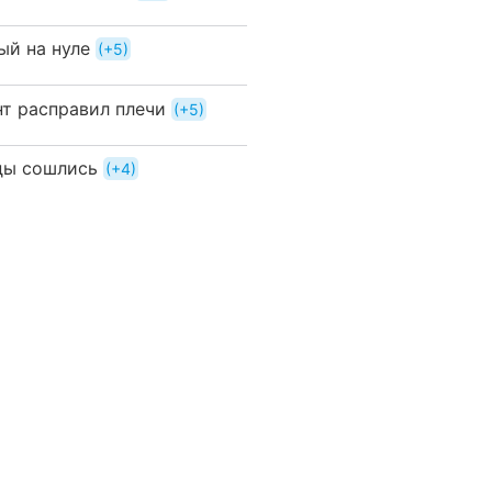
ый на нуле
+5
нт расправил плечи
+5
ды сошлись
+4