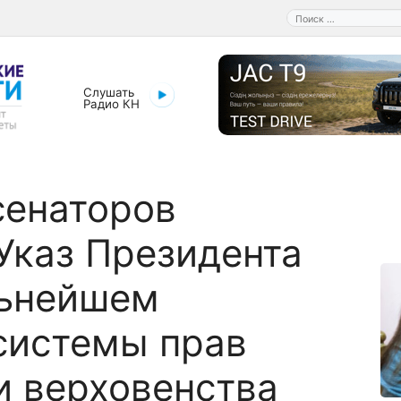
Поиск:
Слушать
Радио КН
сенаторов
Указ Президента
льнейшем
системы прав
и верховенства