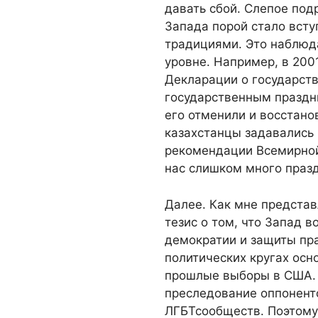
давать сбой. Слепое по
Запада порой стало всту
традициями. Это наблюда
уровне. Например, в 2001
Декларации о государст
государственным праздни
его отменили и восстано
казахстанцы задавались 
рекомендации Всемирной 
нас слишком много празд
Далее. Как мне представ
тезис о том, что Запад 
демократии и защиты пра
политических кругах осн
прошлые выборы в США. 
преследование оппоненто
ЛГБТсообществ. Поэтому