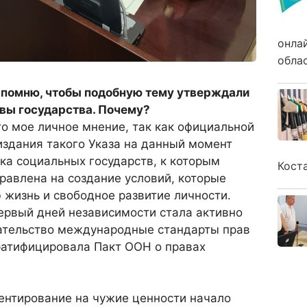
онла
обла
е помню, чтобы подобную тему утверждали
вы государства. Почему?
это мое личное мнение, так как официальной
издания такого Указа на данный момент
ика социальных государств, к которым
Кост
правлена на создание условий, которые
жизнь и свободное развитие личности.
ервый дней независимости стала активно
дательство международные стандарты прав
 ратифицировала Пакт ООН о правах
ентирование на чужие ценности начало